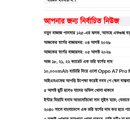
আপনার জন্য নির্বাচিত নিউজ
নতুন বাজাজ পালসার ১২৫-এর ঝলক, আসছে একগুচ্ছ বড়
আজকের স্বর্ণের বাজারদর: ০৪ আগস্ট ২০২৬
আজকের স্বর্ণের বাজারদর: ০৫ আগস্ট ২০২৬
আজ ১৮, ২১, ২২ ক্যারেট এক ভরি স্বর্ণের দাম
১০,০০০mAh ব্যাটারি নিয়ে এলো Oppo A7 Pro Max
আইএমএফের আপত্তি উপেক্ষা করেই নবম পে স্কেল বাস্ত
৫ আগস্ট ছুটি হলেও যাদের অফিস খোলা থাকবে
ইন্টার মিয়ামি বনাম আতলেতিকো সান লুইস ম্যাচ; যেভাব
২০৪০ সালে বাংলাদেশে এক ভরি স্বর্ণের দাম কত হতে পা
৫ আগস্ট পোশাক কারখানা খোলা থাকবে, নাকি ছুটি? যা জা
৯০ মিনিটের খেলা শেষ: রেমো বনাম সান্তোস ম্যাচ, জান