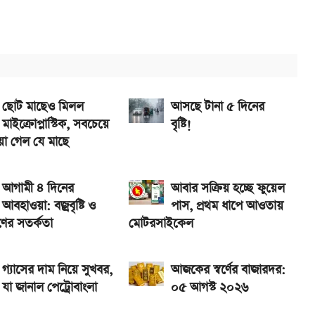
াল্ট
াইটেড, জানুন ফলাফল
ব তারিখ
ছোট মাছেও মিলল
আসছে টানা ৫ দিনের
মাইক্রোপ্লাস্টিক, সবচেয়ে
বৃষ্টি!
া গেল যে মাছে
আগামী ৪ দিনের
আবার সক্রিয় হচ্ছে ফুয়েল
আবহাওয়া: বজ্রবৃষ্টি ও
পাস, প্রথম ধাপে আওতায়
ষণের সতর্কতা
মোটরসাইকেল
গ্যাসের দাম নিয়ে সুখবর,
আজকের স্বর্ণের বাজারদর:
যা জানাল পেট্রোবাংলা
০৫ আগস্ট ২০২৬