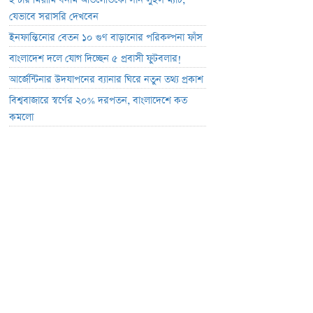
ইন্টার মিয়ামি বনাম আতলেতিকো সান লুইস ম্যাচ;
যেভাবে সরাসরি দেখবেন
ইনফান্তিনোর বেতন ১০ গুণ বাড়ানোর পরিকল্পনা ফাঁস
বাংলাদেশ দলে যোগ দিচ্ছেন ৫ প্রবাসী ফুটবলার!
আর্জেন্টিনার উদযাপনের ব্যানার ঘিরে নতুন তথ্য প্রকাশ
বিশ্ববাজারে স্বর্ণের ২০% দরপতন, বাংলাদেশে কত
কমলো