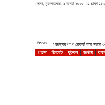
| ঢাকা, বৃহস্পতিবার, ৬ আগস্ট ২০২৬, ২১ শ্রাবণ ১৪
শিরোনাম
াই গণঅভ্যুত্থান স্মৃতি জাদুঘর***
রেকর্ড কম দামে Google Pi
প্রচ্ছদ
ক্রিকেট
ফুটবল
জাতীয়
রাজ