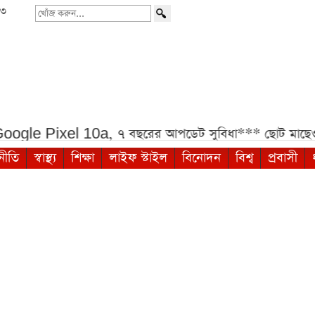
৩৩
খোঁজ
করুন...
xel 10a, ৭ বছরের আপডেট সুবিধা***
ছোট মাছেও মিলল মাইক্
নীতি
স্বাস্থ্য
শিক্ষা
লাইফ স্টাইল
বিনোদন
বিশ্ব
প্রবাসী