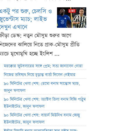
একটু পর শুরু, চেলসি ও
জুভেন্টাস ম্যাচ; লাইভ
দেখুন এখানে
ক্রীড়া ডেস্ক: নতুন মৌসুম শুরুর আগে
নিজেদের ঝালিয়ে নিতে প্রাক-মৌসুম প্রীতি
ম্যাচে মুখোমুখি হচ্ছে ইংলিশ ...
মরক্কোর ফুটবলারের সঙ্গে প্রেম; সত্য জানালেন নোরা
নিজের ভবিষ্যৎ নিয়ে চূড়ান্ত বার্তা দিলেন নেইমার
৯০ মিনিটের খেলা শেষ: রেমো বনাম সান্তোস ম্যাচ,
জানুন ফলাফল
৯০ মিনিটের খেলা শেষ: অ্যাস্টল ভিলা বনাম বিজি পাঠুম
ইউনাইটেড, জানুন ফলাফল
৯০ মিনিটের খেলা শেষ: বায়ার্ন মিউনিখ বনাম জেজু
ইউনাইটেড, জানুন ফলাফল