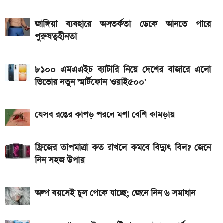
ইন্টার মায়ামির বাকি দুই ম্যাচের সূচি প্রকাশ; যেভাবে দেখবেন
জাঙ্গিয়া ব্যবহারে অসতর্কতা ডেকে আনতে পারে
লাইভ
পুরুষত্বহীনতা
গ্যাসের দাম নিয়ে সুখবর, যা জানাল পেট্রোবাংলা
৮১০০ এমএএইচ ব্যাটারি নিয়ে দেশের বাজারে এলো
আজকের সকল দেশের টাকার রেট: ০৫ আগস্ট ২০২৬
ভিভোর নতুন স্মার্টফোন 'ওয়াই৫০০'
আসছে টানা ৫ দিনের বৃষ্টি!
যেসব রঙের কাপড় পরলে মশা বেশি কামড়ায়
ফ্রিজের তাপমাত্রা কত রাখলে কমবে বিদ্যুৎ বিল? জেনে
নিন সহজ উপায়
অল্প বয়সেই চুল পেকে যাচ্ছে; জেনে নিন ৬ সমাধান