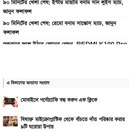
৯০ মিনিটের খেলা শেষ: ইন্টার মায়ামি বনাম সান লুইস ম্যাচ,
জানুন ফলাফল
৯০ মিনিটের খেলা শেষ: রেমো বনাম সান্তোস ম্যাচ, জানুন
ফলাফল
অন্ধকারে জ্বলে উঠবে ফোনের পেছন, REDMI K100 Pro
আসছে নতুন চমক নিয়ে
দেশের বাজারে আজকের স্বর্ণের দাম, প্রতি ভরি কত
১২ আগস্ট আসছে Realme 16x 5G, ৭,০০০mAh
এ বিভাগের অন্যান্য সংবাদ
ব্যাটারিসহ সম্ভাব্য দাম
৮০০০ mAh ব্যাটারি সহ আসছে Redmi Note 17 5G,
মোবাইলে পর্নোগ্রাফি বন্ধ করুন এক ক্লিকে
দাম কত?
একটু পর শুরু, Milan Vs Inter ম্যাচ; লাইভ দেখুন এখানে
বিষাক্ত মাইক্রোপ্লাস্টিক থেকে বাঁচতে দাঁত পরিষ্কার করার
৯টি ঘরোয়া উপায়
একটু পর শুরু, চেলসি ও জুভেন্টাস ম্যাচ; লাইভ দেখুন এখানে