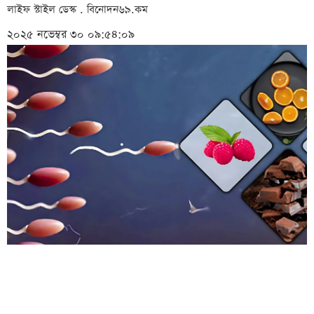
লাইফ স্টাইল ডেস্ক . বিনোদন৬৯.কম
২০২৫ নভেম্বর ৩০ ০৯:৫৪:০৯