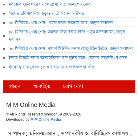
মরক্কোর ফুটবলারের সঙ্গে প্রেম; সত্য জানালেন নোরা
নিজের ভবিষ্যৎ নিয়ে চূড়ান্ত বার্তা দিলেন নেইমার
৯০ মিনিটের খেলা শেষ: রেমো বনাম সান্তোস ম্যাচ, জানুন ফলাফল
৯০ মিনিটের খেলা শেষ: অ্যাস্টল ভিলা বনাম বিজি পাঠুম ইউনাইটেড, জানুন
ফলাফল
৯০ মিনিটের খেলা শেষ: বায়ার্ন মিউনিখ বনাম জেজু ইউনাইটেড, জানুন ফলাফল
ইন্টার মিয়ামি বনাম আতলেতিকো সান লুইস ম্যাচ; যেভাবে সরাসরি দেখবেন
ইনফান্তিনোর বেতন ১০ গুণ বাড়ানোর পরিকল্পনা ফাঁস
প্রচ্ছদ
আর্কাইভ
যোগাযোগ
M M Online Media
© All Rights Reserved binodon69 2009-2026
Developed by
M M Online Media
সম্পাদক: মনিরুজ্জামান , সম্পাদকীয় ও বানিজ্যিক কার্যালয় :