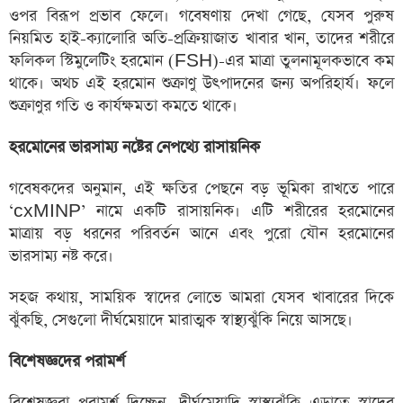
ওপর বিরূপ প্রভাব ফেলে। গবেষণায় দেখা গেছে, যেসব পুরুষ
নিয়মিত হাই-ক্যালোরি অতি-প্রক্রিয়াজাত খাবার খান, তাদের শরীরে
ফলিকল স্টিমুলেটিং হরমোন (FSH)-এর মাত্রা তুলনামূলকভাবে কম
থাকে। অথচ এই হরমোন শুক্রাণু উৎপাদনের জন্য অপরিহার্য। ফলে
শুক্রাণুর গতি ও কার্যক্ষমতা কমতে থাকে।
হরমোনের ভারসাম্য নষ্টের নেপথ্যে রাসায়নিক
গবেষকদের অনুমান, এই ক্ষতির পেছনে বড় ভূমিকা রাখতে পারে
‘cxMINP’ নামে একটি রাসায়নিক। এটি শরীরের হরমোনের
মাত্রায় বড় ধরনের পরিবর্তন আনে এবং পুরো যৌন হরমোনের
ভারসাম্য নষ্ট করে।
সহজ কথায়, সাময়িক স্বাদের লোভে আমরা যেসব খাবারের দিকে
ঝুঁকছি, সেগুলো দীর্ঘমেয়াদে মারাত্মক স্বাস্থ্যঝুঁকি নিয়ে আসছে।
বিশেষজ্ঞদের পরামর্শ