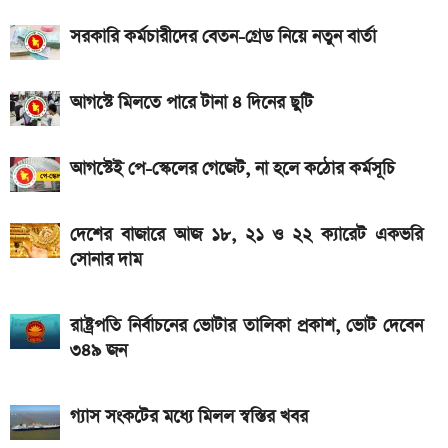
এসএসসি ও সমমানের ফল কবে জানাল শিক্ষা বোর্ড
সরকারি কর্মচারীদের বেতন-গ্রেড নিয়ে নতুন বার্তা
আজকের স্বর্ণের বাজারদর: ০৬ আগস্ট ২০২৬
আগস্টে মিলতে পারে টানা ৪ দিনের ছুটি
৭০৫০mAh ব্যাটারি ও ১২০Hz কার্ভড ডিসপ্লেতে ভিভো S2
লঞ্চ
আগস্টেই পে-স্কেলের গেজেট, না হলে কঠোর কর্মসূচি
আজকের স্বর্ণের বাজারদর: ০৭ আগস্ট ২০২৬
নতুন পে-স্কেল কার্যকর হলে যেভাবে বকেয়া বেতন পাবেন
দেশের বাজারে আজ ১৮, ২১ ও ২২ ক্যারেট একভরি
সরকারি চাকরিজীবীরা
সোনার দাম
আজ ৪ ঘণ্টা বিদ্যুৎ থাকবে না যেসব এলাকায়, আগেই জেনে নিন
রাষ্ট্রপতি নির্বাচনের ভোটার তালিকা প্রকাশ, ভোট দেবেন
এসএসসি ফল প্রকাশের চূড়ান্ত তারিখ ঘোষণা
৩৪৯ জন
গ্যাস সংকটের মধ্যে মিলল স্বস্তির খবর