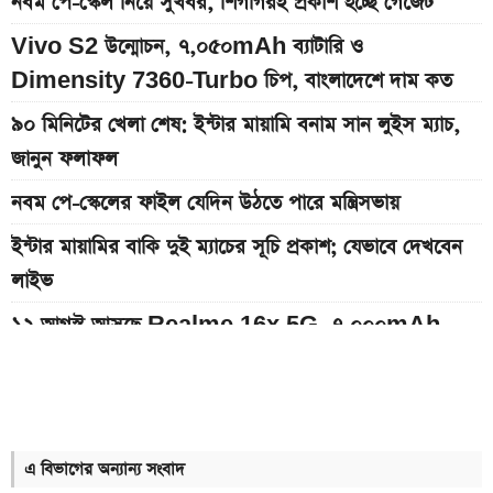
নবম পে-স্কেল নিয়ে সুখবর, শিগগিরই প্রকাশ হচ্ছে গেজেট
Vivo S2 উন্মোচন, ৭,০৫০mAh ব্যাটারি ও
Dimensity 7360-Turbo চিপ, বাংলাদেশে দাম কত
৯০ মিনিটের খেলা শেষ: ইন্টার মায়ামি বনাম সান লুইস ম্যাচ,
জানুন ফলাফল
নবম পে-স্কেলের ফাইল যেদিন উঠতে পারে মন্ত্রিসভায়
ইন্টার মায়ামির বাকি দুই ম্যাচের সূচি প্রকাশ; যেভাবে দেখবেন
লাইভ
১২ আগস্ট আসছে Realme 16x 5G, ৭,০০০mAh
ব্যাটারিসহ সম্ভাব্য দাম
৮০০০ mAh ব্যাটারি সহ আসছে Redmi Note 17 5G,
দাম কত?
এ বিভাগের অন্যান্য সংবাদ
আজকের সকল দেশের টাকার রেট: ০৭ আগস্ট ২০২৬