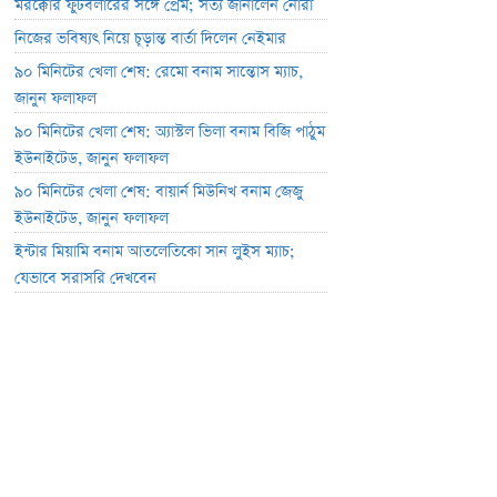
মরক্কোর ফুটবলারের সঙ্গে প্রেম; সত্য জানালেন নোরা
নিজের ভবিষ্যৎ নিয়ে চূড়ান্ত বার্তা দিলেন নেইমার
৯০ মিনিটের খেলা শেষ: রেমো বনাম সান্তোস ম্যাচ,
জানুন ফলাফল
৯০ মিনিটের খেলা শেষ: অ্যাস্টল ভিলা বনাম বিজি পাঠুম
ইউনাইটেড, জানুন ফলাফল
৯০ মিনিটের খেলা শেষ: বায়ার্ন মিউনিখ বনাম জেজু
ইউনাইটেড, জানুন ফলাফল
ইন্টার মিয়ামি বনাম আতলেতিকো সান লুইস ম্যাচ;
যেভাবে সরাসরি দেখবেন