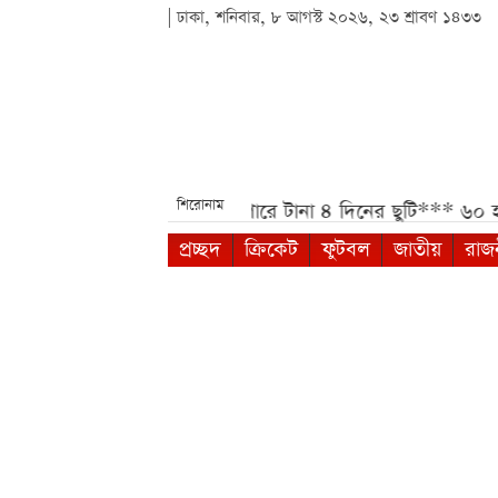
| ঢাকা, শনিবার, ৮ আগস্ট ২০২৬, ২৩ শ্রাবণ ১৪৩৩
শিরোনাম
া***
আগস্টে মিলতে পারে টানা ৪ দিনের ছুটি***
৬০ হাজার টাকার
প্রচ্ছদ
ক্রিকেট
ফুটবল
জাতীয়
রাজ