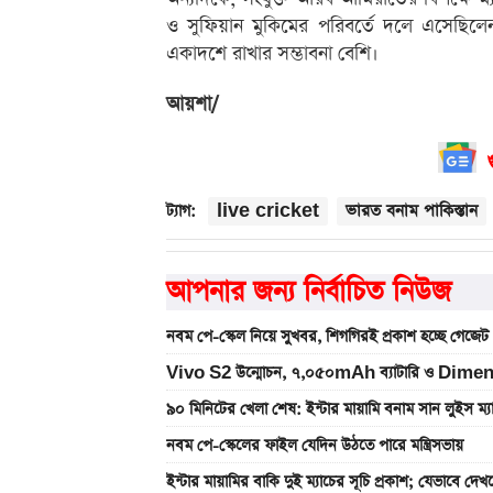
ও সুফিয়ান মুকিমের পরিবর্তে দলে এসেছিল
একাদশে রাখার সম্ভাবনা বেশি।
আয়শা/
live cricket
ভারত বনাম পাকিস্তান
ট্যাগ:
আপনার জন্য নির্বাচিত নিউজ
নবম পে-স্কেল নিয়ে সুখবর, শিগগিরই প্রকাশ হচ্ছে গেজেট
Vivo S2 উন্মোচন, ৭,০৫০mAh ব্যাটারি ও Dimen
৯০ মিনিটের খেলা শেষ: ইন্টার মায়ামি বনাম সান লুইস ম্
নবম পে-স্কেলের ফাইল যেদিন উঠতে পারে মন্ত্রিসভায়
ইন্টার মায়ামির বাকি দুই ম্যাচের সূচি প্রকাশ; যেভাবে দে