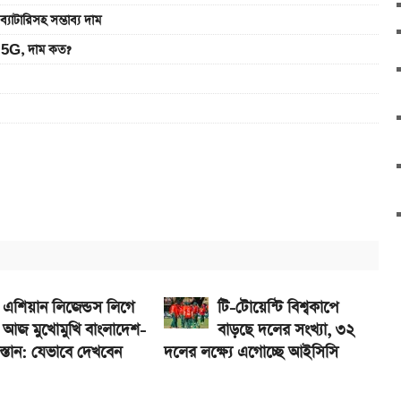
রিসহ সম্ভাব্য দাম
5G, দাম কত?
 S2 লঞ্চ
 সরকারি চাকরিজীবীরা
ে নিন
এশিয়ান লিজেন্ডস লিগে
টি-টোয়েন্টি বিশ্বকাপে
আজ মুখোমুখি বাংলাদেশ-
বাড়ছে দলের সংখ্যা, ৩২
্তান: যেভাবে দেখবেন
দলের লক্ষ্যে এগোচ্ছে আইসিসি