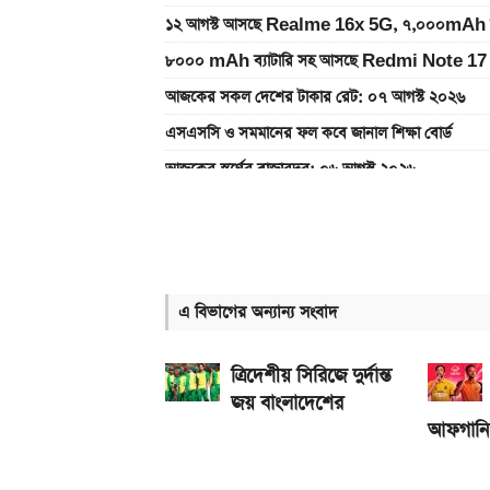
১২ আগস্ট আসছে Realme 16x 5G, ৭,০০০mAh ব্যাটা
৮০০০ mAh ব্যাটারি সহ আসছে Redmi Note 17 
আজকের সকল দেশের টাকার রেট: ০৭ আগস্ট ২০২৬
এসএসসি ও সমমানের ফল কবে জানাল শিক্ষা বোর্ড
আজকের স্বর্ণের বাজারদর: ০৬ আগস্ট ২০২৬
৭০৫০mAh ব্যাটারি ও ১২০Hz কার্ভড ডিসপ্লেতে ভিভো
আজকের স্বর্ণের বাজারদর: ০৭ আগস্ট ২০২৬
নতুন পে-স্কেল কার্যকর হলে যেভাবে বকেয়া বেতন পাবেন
এ বিভাগের অন্যান্য সংবাদ
আজ ৪ ঘণ্টা বিদ্যুৎ থাকবে না যেসব এলাকায়, আগেই জেন
এসএসসি ফল প্রকাশের চূড়ান্ত তারিখ ঘোষণা
ত্রিদেশীয় সিরিজে দুর্দান্ত
জয় বাংলাদেশের
আফগানিস