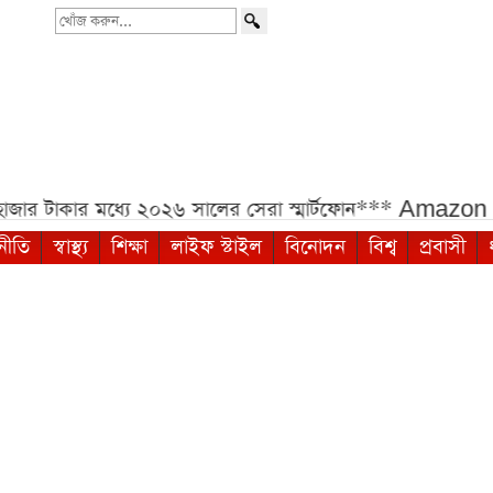
খোঁজ
করুন...
 মধ্যে ২০২৬ সালের সেরা স্মার্টফোন***
Amazon Sale-এ i
নীতি
স্বাস্থ্য
শিক্ষা
লাইফ স্টাইল
বিনোদন
বিশ্ব
প্রবাসী