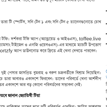
তারা টি স্পোর্টস, সনি টেন ১ এবং সনি টেন ৫ চ্যানেলগুলোতে চোখ
 টফি। দর্শকরা টফি অ্যাপ (অ্যান্ড্রয়েড ও আইওএস), toffee.live
িভি, স্যামসাং টাইজেন ও এলজি ওয়েবওএস)-এর মাধ্যমে ম্যাচটি উপভোগ
ortzfy অ্যাপ ডাউনলোড করে ফ্রিতে এই খেলা দেখতে পারবেন।
র দুই পেসার জাসপ্রিত বুমরাহ ও বরুণ চক্রবর্তীকে বিশ্রাম দিয়েছিল।
ণ ম্যাচে তারা আবারও একাদশে ফিরবেন। তাদের পরিবর্তে খেলা আর্শদীপ
ারতের একাদশে আর বড় কোনো পরিবর্তনের সম্ভাবনা নেই।
তবে জানাল জ্যোতিষী টিয়া
দ
্যাচে পাকিস্তান তাদের দলে দুটি পরিবর্তন এনেছিল। ফাহিম আশরাফ