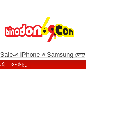
Phone ও Samsung ফোনে বড় ছাড়***
১ মালয়েশিয়ান রি
ধর্ম
অন্যান্য..