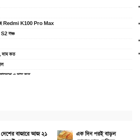
ে আসছে Redmi K100 Pro Max
 S2 লঞ্চ
 দাম কত
েল
াদেশে ও দাম কত
র দাম
-ভালভ ইঞ্জিন ও TFT ডিসপ্লে
েখা যাবে
সপ্লে, থাকছে সরু ফ্রেম
দেশের বাজারে আজ ২১
এক দিন পরই বাড়ল