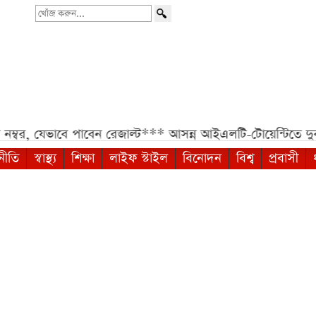
খোঁজ
করুন...
ে পাবেন রেজাল্ট***
আসন্ন আইএলটি-টোয়েন্টিতে দুবাই ক্যাপি
নীতি
স্বাস্থ্য
শিক্ষা
লাইফ স্টাইল
বিনোদন
বিশ্ব
প্রবাসী