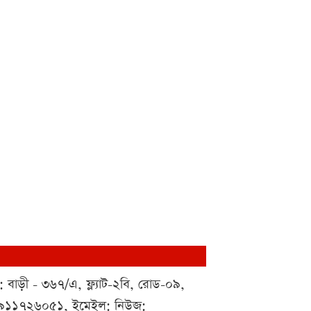
 : বাড়ী - ৩৬৭/এ, ফ্ল্যাট-২বি, রোড-০৯,
০১৯১১৭২৬০৫১, ইমেইল: নিউজ: