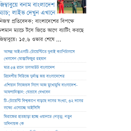
জিম্বাবুয়ে বনাম বাংলাদেশ
ম্যাচ; লাইভ দেখুন এখানে
নিজস্ব প্রতিবেদক: বাংলাদেশের বিপক্ষে
চলমান ম্যাচে টসে জিতে আগে ব্যাটিং করছে
জিম্বাবুয়ে। ১৫.৬ ওভার শেষে ...
আসন্ন আইএলটি-টোয়েন্টিতে দুবাই ক্যাপিটালসে
খেলবেন মোস্তাফিজুর রহমান
মাত্র ৫৪ রানে অলআউট বাংলাদেশ
ত্রিদেশীয় সিরিজে দুর্দান্ত জয় বাংলাদেশের
এশিয়ান লিজেন্ডস লিগে আজ মুখোমুখি বাংলাদেশ-
আফগানিস্তান: যেভাবে দেখবেন
টি-টোয়েন্টি বিশ্বকাপে বাড়ছে দলের সংখ্যা, ৩২ দলের
লক্ষ্যে এগোচ্ছে আইসিসি
মিরাজের হাতছাড়া হচ্ছে ওয়ানডে নেতৃত্ব; নতুন
অধিনায়ক কে