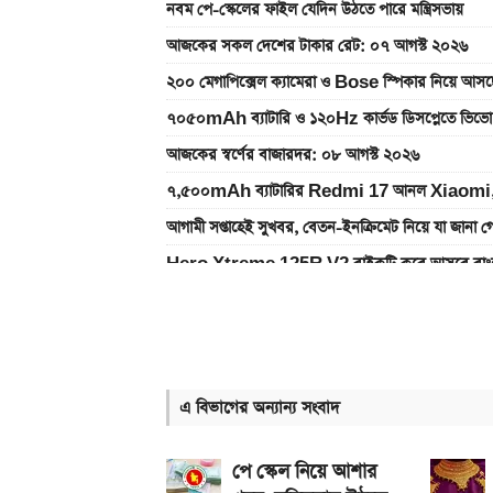
নবম পে-স্কেলের ফাইল যেদিন উঠতে পারে মন্ত্রিসভায়
আজকের সকল দেশের টাকার রেট: ০৭ আগস্ট ২০২৬
২০০ মেগাপিক্সেল ক্যামেরা ও Bose স্পিকার নিয়
৭০৫০mAh ব্যাটারি ও ১২০Hz কার্ভড ডিসপ্লেতে ভিভো
আজকের স্বর্ণের বাজারদর: ০৮ আগস্ট ২০২৬
৭,৫০০mAh ব্যাটারির Redmi 17 আনল Xiaomi,
আগামী সপ্তাহেই সুখবর, বেতন-ইনক্রিমেট নিয়ে যা জানা গ
Hero Xtreme 125R V2 বাইকটি কবে আসবে বাংল
আজকের স্বর্ণের বাজারদর: ০৭ আগস্ট ২০২৬
দেশের বাজারে আজ ১৮, ২১ ও ২২ ক্যারেট একভরি সোনা
Bajaj Pulsar N160 S ও N160 SS লঞ্চ, থাকছে ৪
এ বিভাগের অন্যান্য সংবাদ
২০২৬ সালের প্রথম পূর্ণগ্রাস সূর্যগ্রহণ কবে, কোথা থেকে দ
iQOO Z11-এ থাকছে ৬.৮৩ ইঞ্চির কার্ভড AMOLED ডি
পে স্কেল নিয়ে আশার