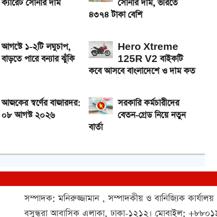
ক্যারেট সোনার দাম
সোনার দাম, ভরিতে
৪৩৭৪ টাকা বেশি
আগস্টে ১-২টি লঘুচাপ,
Hero Xtreme
বাড়তে পারে বন্যার ঝুঁকি
125R V2 বাইকটি
কবে আসবে বাংলাদেশে ও দাম কত
আজকের স্বর্ণের বাজারদর:
সরকারি কর্মচারীদের
০৮ আগস্ট ২০২৬
বেতন-গ্রেড নিয়ে নতুন
বার্তা
সম্পাদক: মনিরুজ্জামান , সম্পাদকীয় ও বানিজ্যিক কার্যালয়
বসুন্ধরা আবাসিক এলাকা, ঢাকা-১২১২। মোবাইল: +৮৮