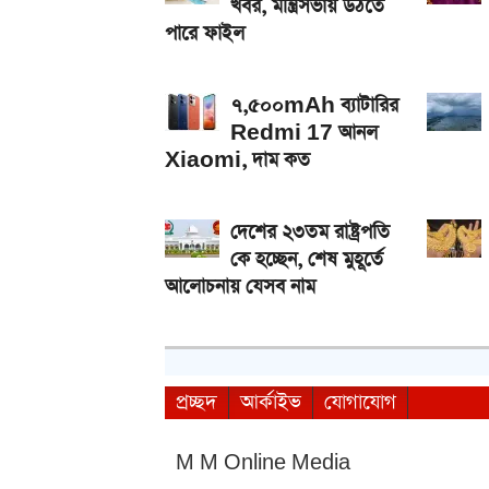
খবর, মন্ত্রিসভায় উঠতে
পারে ফাইল
৭,৫০০mAh ব্যাটারির
Redmi 17 আনল
Xiaomi, দাম কত
দেশের ২৩তম রাষ্ট্রপতি
কে হচ্ছেন, শেষ মুহূর্তে
আলোচনায় যেসব নাম
প্রচ্ছদ
আর্কাইভ
যোগাযোগ
M M Online Media