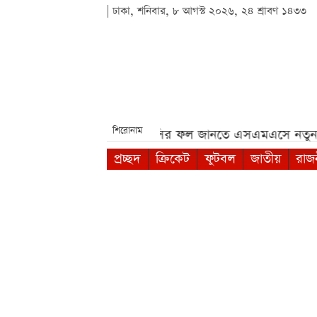
| ঢাকা, শনিবার, ৮ আগস্ট ২০২৬, ২৪ শ্রাবণ ১৪৩৩
শিরোনাম
ারে ফাইল***
এসএসসির ফল জানতে এসএমএসে নতুন নম্বর, যেভাব
প্রচ্ছদ
ক্রিকেট
ফুটবল
জাতীয়
রাজ