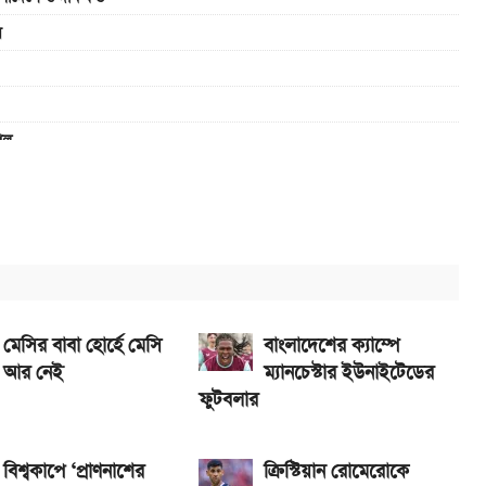
ন
েল
-ভালভ ইঞ্জিন ও TFT ডিসপ্লে
র পাবেন যারা
সপ্লে, থাকছে সরু ফ্রেম
7 5G ও 4G
র দাম
মেসির বাবা হোর্হে মেসি
বাংলাদেশের ক্যাম্পে
আর নেই
ম্যানচেস্টার ইউনাইটেডের
ফুটবলার
বিশ্বকাপে ‘প্রাণনাশের
ক্রিস্টিয়ান রোমেরোকে