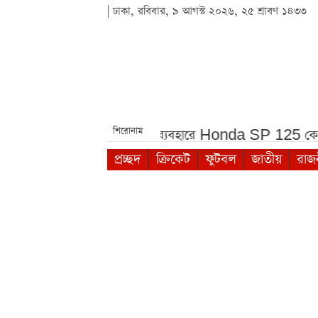
| ঢাকা, রবিবার, ৯ আগস্ট ২০২৬, ২৫ শ্রাবণ ১৪৩৩
শিরোনাম
ল অলি***
প্রতিদিনের ব্যবহারে Honda SP 125 কেন এত জনপ্র
প্রচ্ছদ
ক্রিকেট
ফুটবল
জাতীয়
রাজ