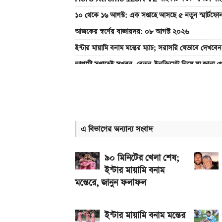
১০ থেকে ১৬ আগস্ট: এক সপ্তাহে আসছে ৫ নতুন স্মার্টফো
আজকের স্বর্ণের বাজারদর: ০৮ আগস্ট ২০২৬
ইন্টার মায়ামি বনাম মন্তের ম্যাচ; সরাসরি যেভাবে দেখবেন
আগামী সপ্তাহেই সুখবর, বেতন-ইনক্রিমেট নিয়ে যা জানা গ
Bajaj Pulsar N160 S ও N160 SS লঞ্চ, থাকছে ৪
মালয়েশিয়ায় যেতে বাংলাদেশিদের আবেদন শুরু, অগ্রাধিকা
iQOO Z11-এ থাকছে ৬.৮৩ ইঞ্চির কার্ভড AMOLED ডি
এ বিভাগের অন্যান্য সংবাদ
৭৫০০mAh ব্যাটারি নিয়ে বাজারে এলো Redmi 1
দেশের বাজারে আজ ১৮, ২১ ও ২২ ক্যারেট একভরি সোনা
৯০ মিনিটের খেলা শেষ;
ইন্টার মায়ামি বনাম
মন্তেরে, জানুন ফলাফল
ইন্টার মায়ামি বনাম মন্তের