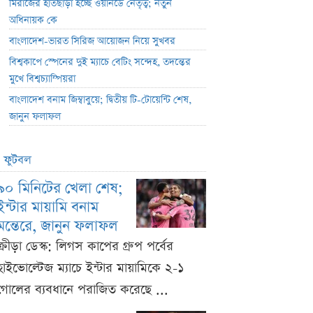
মিরাজের হাতছাড়া হচ্ছে ওয়ানডে নেতৃত্ব; নতুন
অধিনায়ক কে
বাংলাদেশ-ভারত সিরিজ আয়োজন নিয়ে সুখবর
বিশ্বকাপে স্পেনের দুই ম্যাচে বেটিং সন্দেহ, তদন্তের
মুখে বিশ্বচ্যাম্পিয়রা
বাংলাদেশ বনাম জিম্বাবুয়ে; দ্বিতীয় টি-টোয়েন্টি শেষ,
জানুন ফলাফল
ফুটবল
৯০ মিনিটের খেলা শেষ;
ইন্টার মায়ামি বনাম
মন্তেরে, জানুন ফলাফল
ক্রীড়া ডেস্ক: লিগস কাপের গ্রুপ পর্বের
হাইভোল্টেজ ম্যাচে ইন্টার মায়ামিকে ২-১
গোলের ব্যবধানে পরাজিত করেছে ...