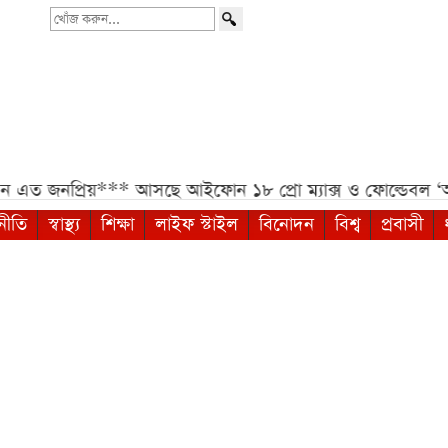
খোঁজ
করুন...
িয়***
আসছে আইফোন ১৮ প্রো ম্যাক্স ও ফোল্ডেবল ‘আইফোন আলট
নীতি
স্বাস্থ্য
শিক্ষা
লাইফ স্টাইল
বিনোদন
বিশ্ব
প্রবাসী