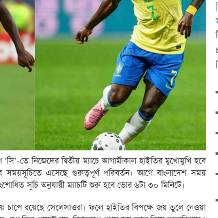
 ‘সি’-তে নিজেদের দ্বিতীয় ম্যাচে আগামীকাল হাইতির মুখোমুখি হবে
াচটির সময়সূচিতে এসেছে গুরুত্বপূর্ণ পরিবর্তন। আগে বাংলাদেশ সময়
োধিত সূচি অনুযায়ী ম্যাচটি শুরু হবে ভোর ৬টা ৩০ মিনিটে।
 করায় চাপে রয়েছে সেলেসাওরা। ফলে হাইতির বিপক্ষে জয় তুলে নেওয়া