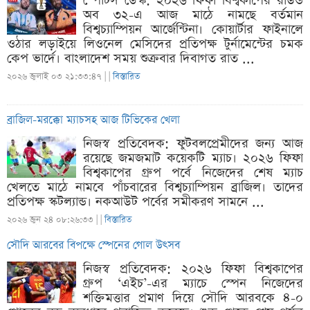
স্পোর্টস ডেস্ক: ২০২৬ ফিফা বিশ্বকাপের রাউন্ড
অব ৩২-এ আজ মাঠে নামছে বর্তমান
বিশ্বচ্যাম্পিয়ন আর্জেন্টিনা। কোয়ার্টার ফাইনালে
ওঠার লড়াইয়ে লিওনেল মেসিদের প্রতিপক্ষ টুর্নামেন্টের চমক
কেপ ভার্দে। বাংলাদেশ সময় শুক্রবার দিবাগত রাত ...
২০২৬ জুলাই ০৩ ২১:৩৩:৪৭ |
|
বিস্তারিত
ব্রাজিল-মরক্কো ম্যাচসহ আজ টিভিকের খেলা
নিজস্ব প্রতিবেদক: ফুটবলপ্রেমীদের জন্য আজ
রয়েছে জমজমাট কয়েকটি ম্যাচ। ২০২৬ ফিফা
বিশ্বকাপের গ্রুপ পর্বে নিজেদের শেষ ম্যাচ
খেলতে মাঠে নামবে পাঁচবারের বিশ্বচ্যাম্পিয়ন ব্রাজিল। তাদের
প্রতিপক্ষ স্কটল্যান্ড। নকআউট পর্বের সমীকরণ সামনে ...
২০২৬ জুন ২৪ ০৮:২৬:৩৩ |
|
বিস্তারিত
সৌদি আরবের বিপক্ষে স্পেনের গোল উৎসব
নিজস্ব প্রতিবেদক: ২০২৬ ফিফা বিশ্বকাপের
গ্রুপ ‘এইচ’-এর ম্যাচে স্পেন নিজেদের
শক্তিমত্তার প্রমাণ দিয়ে সৌদি আরবকে ৪-০