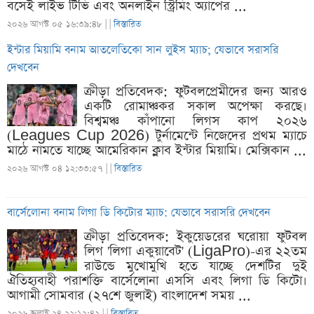
বসেই লাইভ টিভি এবং অনলাইন স্ট্রিমিং অ্যাপের ...
২০২৬ আগস্ট ০৫ ১৬:৩৯:৪৮ |
|
বিস্তারিত
ইন্টার মিয়ামি বনাম আতলেতিকো সান লুইস ম্যাচ; যেভাবে সরাসরি
দেখবেন
ক্রীড়া প্রতিবেদক: ফুটবলপ্রেমীদের জন্য আরও
একটি রোমাঞ্চকর সকাল অপেক্ষা করছে।
বিশ্বমঞ্চ কাঁপানো লিগস কাপ ২০২৬
(Leagues Cup 2026) টুর্নামেন্টে নিজেদের প্রথম ম্যাচে
মাঠে নামতে যাচ্ছে আমেরিকান ক্লাব ইন্টার মিয়ামি। মেক্সিকান ...
২০২৬ আগস্ট ০৪ ১২:৩৩:৫৭ |
|
বিস্তারিত
বার্সেলোনা বনাম লিগা ডি কিটোর ম্যাচ: যেভাবে সরাসরি দেখবেন
ক্রীড়া প্রতিবেদক: ইকুয়েডরের ঘরোয়া ফুটবল
লিগ 'লিগা একুয়াবেট' (LigaPro)-এর ২২তম
রাউন্ডে মুখোমুখি হতে যাচ্ছে দেশটির দুই
ঐতিহ্যবাহী পরাশক্তি বার্সেলোনা এসসি এবং লিগা ডি কিটো।
আগামী সোমবার (২৭শে জুলাই) বাংলাদেশ সময় ...
২০২৬ জুলাই ২৪ ২২:১২:৪২ |
|
বিস্তারিত