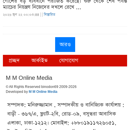
গোলের বড় ব্যবধানে পরাজিত করেছে। শুরু থেকে শেষ পর্যন্ত
ম্যাচের নিয়ন্ত্রণ নিজেদের দখলে রেখে ...
২০২৬ জুন ২২ ০০:০৩:৪৪ |
|
বিস্তারিত
আরও
প্রচ্ছদ
আর্কাইভ
যোগাযোগ
M M Online Media
© All Rights Reserved binodon69 2009-2026
Developed by
M M Online Media
সম্পাদক: মনিরুজ্জামান , সম্পাদকীয় ও বানিজ্যিক কার্যালয় :
বাড়ী - ৩৬৭/এ, ফ্ল্যাট-২বি, রোড-০৯, বসুন্ধরা আবাসিক
এলাকা, ঢাকা-১২১২। মোবাইল: +৮৮০১৯১১৭২৬০৫১,