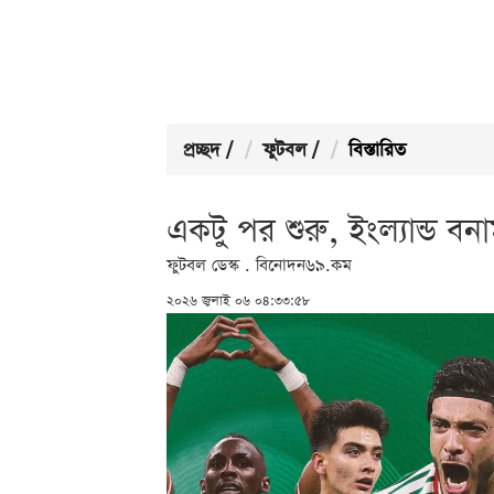
প্রচ্ছদ
/
ফুটবল
/
বিস্তারিত
একটু পর শুরু, ইংল্যান্ড বন
ফুটবল ডেস্ক . বিনোদন৬৯.কম
২০২৬ জুলাই ০৬ ০৪:৩৩:৫৮