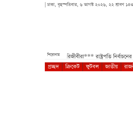
| ঢাকা, বৃহস্পতিবার, ৬ আগস্ট ২০২৬, ২২ শ্রাবণ ১৪
শিরোনাম
 বেতন পাবেন সরকারি চাকরিজীবীরা***
রাষ্ট্রপতি নির্বাচনের তপ
প্রচ্ছদ
ক্রিকেট
ফুটবল
জাতীয়
রাজ