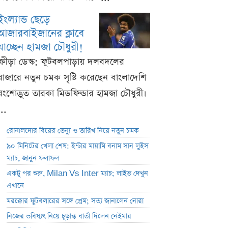
ইংল্যান্ড ছেড়ে
আজারবাইজানের ক্লাবে
যাচ্ছেন হামজা চৌধুরী!
ক্রীড়া ডেস্ক: ফুটবলপাড়ায় দলবদলের
বাজারে নতুন চমক সৃষ্টি করেছেন বাংলাদেশি
বংশোদ্ভূত তারকা মিডফিল্ডার হামজা চৌধুরী।
...
রোনালদোর বিয়ের ভেন্যু ও তারিখ নিয়ে নতুন চমক
৯০ মিনিটের খেলা শেষ: ইন্টার মায়ামি বনাম সান লুইস
ম্যাচ, জানুন ফলাফল
একটু পর শুরু, Milan Vs Inter ম্যাচ; লাইভ দেখুন
এখানে
মরক্কোর ফুটবলারের সঙ্গে প্রেম; সত্য জানালেন নোরা
নিজের ভবিষ্যৎ নিয়ে চূড়ান্ত বার্তা দিলেন নেইমার