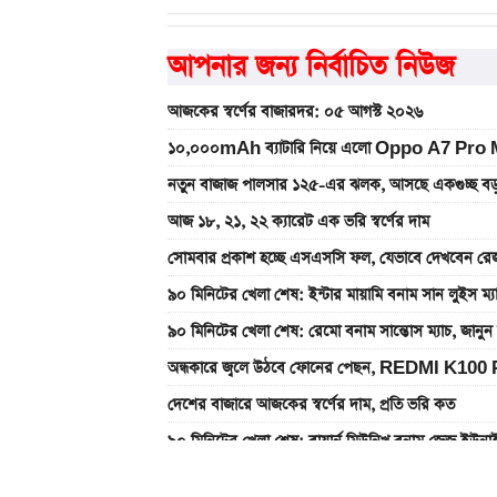
আপনার জন্য নির্বাচিত নিউজ
আজকের স্বর্ণের বাজারদর: ০৫ আগস্ট ২০২৬
১০,০০০mAh ব্যাটারি নিয়ে এলো Oppo A7 Pro Max
নতুন বাজাজ পালসার ১২৫-এর ঝলক, আসছে একগুচ্ছ বড়
আজ ১৮, ২১, ২২ ক্যারেট এক ভরি স্বর্ণের দাম
সোমবার প্রকাশ হচ্ছে এসএসসি ফল, যেভাবে দেখবেন রেজ
৯০ মিনিটের খেলা শেষ: ইন্টার মায়ামি বনাম সান লুইস ম্
৯০ মিনিটের খেলা শেষ: রেমো বনাম সান্তোস ম্যাচ, জান
অন্ধকারে জ্বলে উঠবে ফোনের পেছন, REDMI K100 
দেশের বাজারে আজকের স্বর্ণের দাম, প্রতি ভরি কত
৯০ মিনিটের খেলা শেষ: বায়ার্ন মিউনিখ বনাম জেজু ইউন
একটু পর শুরু, Milan Vs Inter ম্যাচ; লাইভ দেখুন 