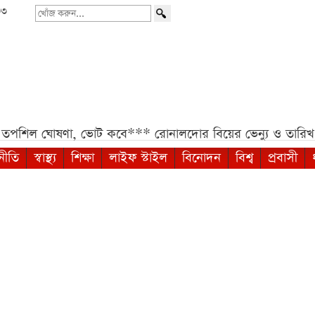
৩৩
খোঁজ
করুন...
শিল ঘোষণা, ভোট কবে***
রোনালদোর বিয়ের ভেন্যু ও তারিখ নিয়ে 
নীতি
স্বাস্থ্য
শিক্ষা
লাইফ স্টাইল
বিনোদন
বিশ্ব
প্রবাসী