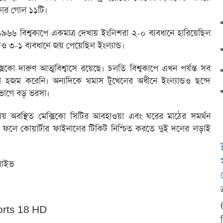
িকোর গোল ১১টি।
। ১৯৬৬ বিশ্বকাপে একমাত্র দেখায় ইংলিশরা ২-০ ব্যবধানে হারিয়েছিল
েও ৩-১ ব্যবধানে জয় পেয়েছিল ইংল্যান্ড।
সিকো দারুণ আত্মবিশ্বাসে রয়েছে। চলতি বিশ্বকাপে এখন পর্যন্ত সব
জম করেনি। অন্যদিকে থমাস টুখেলের অধীনে ইংল্যান্ডও ছন্দে
ণভাগে বড় ভরসা।
তায় অবস্থিত মেক্সিকো সিটির আবহাওয়া এবং ঘরের মাঠের সমর্থন
রে। ফলে কোয়ার্টার ফাইনালের টিকিট নিশ্চিত করতে দুই দলের লড়াই
 লাইভ
ports 18 HD