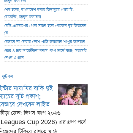
জানুন ফলাফল
শেষ হলো, বাংলাদেশ বনাম জিম্বাবুয়ে প্রথম টি-
টোয়েন্টি; জানুন ফলাফল
মেসি-এমবাপের গোল সমান হলে গোল্ডেন বুট জিতবেন
কে
যেভাবে না ফেরার দেশে পাড়ি জমালেন শাপুর জাদরান
ভোর ৪ টায় আর্জেন্টিনা বনাম কেপ ভার্দে ম্যাচ; সরাসরি
দেখন এখানে
ফুটবল
ইন্টার মায়ামির বাকি দুই
ম্যাচের সূচি প্রকাশ;
যেভাবে দেখবেন লাইভ
ক্রীড়া ডেস্ক: লিগস কাপ ২০২৬
(Leagues Cup 2026) এর গ্রুপ পর্বে
নিজেদের টিকিয়ে রাখতে মাঠে ...