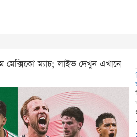
াম মেক্সিকো ম্যাচ; লাইভ দেখুন এখানে