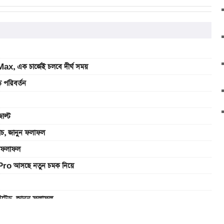
, এক চার্জেই চলবে দীর্ঘ সময়
 পরিবর্তন
াল্ট
যাচ, জানুন ফলাফল
ুন ফলাফল
Pro আসছে নতুন চমক নিয়ে
াইটেড, জানুন ফলাফল
এখানে