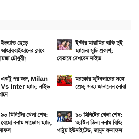
ানে
5G, দাম কত?
ইংল্যান্ড ছেড়ে
ইন্টার মায়ামির বাকি দুই
আজারবাইজানের ক্লাবে
ম্যাচের সূচি প্রকাশ;
হামজা চৌধুরী!
যেভাবে দেখবেন লাইভ
একটু পর শুরু, Milan
মরক্কোর ফুটবলারের সঙ্গে
Vs Inter ম্যাচ; লাইভ
প্রেম; সত্য জানালেন নোরা
খানে
৯০ মিনিটের খেলা শেষ:
৯০ মিনিটের খেলা শেষ:
রেমো বনাম সান্তোস ম্যাচ,
অ্যাস্টল ভিলা বনাম বিজি
ফলাফল
পাঠুম ইউনাইটেড, জানুন ফলাফল