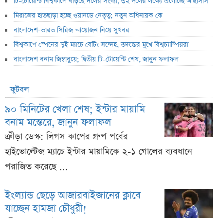
টি-টোয়েন্টি বিশ্বকাপে বাড়ছে দলের সংখ্যা, ৩২ দলের লক্ষ্যে এগোচ্ছে আইসিসি
মিরাজের হাতছাড়া হচ্ছে ওয়ানডে নেতৃত্ব; নতুন অধিনায়ক কে
বাংলাদেশ-ভারত সিরিজ আয়োজন নিয়ে সুখবর
বিশ্বকাপে স্পেনের দুই ম্যাচে বেটিং সন্দেহ, তদন্তের মুখে বিশ্বচ্যাম্পিয়রা
বাংলাদেশ বনাম জিম্বাবুয়ে; দ্বিতীয় টি-টোয়েন্টি শেষ, জানুন ফলাফল
ফুটবল
৯০ মিনিটের খেলা শেষ; ইন্টার মায়ামি
বনাম মন্তেরে, জানুন ফলাফল
ক্রীড়া ডেস্ক: লিগস কাপের গ্রুপ পর্বের
হাইভোল্টেজ ম্যাচে ইন্টার মায়ামিকে ২-১ গোলের ব্যবধানে
পরাজিত করেছে ...
ইংল্যান্ড ছেড়ে আজারবাইজানের ক্লাবে
যাচ্ছেন হামজা চৌধুরী!