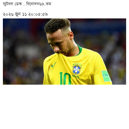
ফুটবল ডেস্ক . বিনোদন৬৯.কম
২০২৬ জুন ১১ ২০:০৫:৫৯