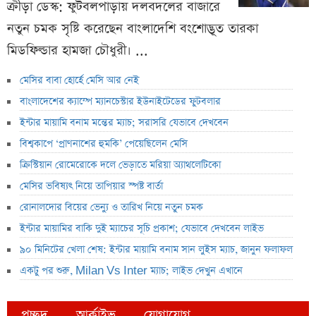
ক্রীড়া ডেস্ক: ফুটবলপাড়ায় দলবদলের বাজারে
নতুন চমক সৃষ্টি করেছেন বাংলাদেশি বংশোদ্ভূত তারকা
মিডফিল্ডার হামজা চৌধুরী। ...
মেসির বাবা হোর্হে মেসি আর নেই
বাংলাদেশের ক্যাম্পে ম্যানচেস্টার ইউনাইটেডের ফুটবলার
ইন্টার মায়ামি বনাম মন্তের ম্যাচ; সরাসরি যেভাবে দেখবেন
বিশ্বকাপে ‘প্রাণনাশের হুমকি’ পেয়েছিলেন মেসি
ক্রিস্টিয়ান রোমেরোকে দলে ভেড়াতে মরিয়া অ্যাথলেটিকো
মেসির ভবিষ্যৎ নিয়ে তাপিয়ার স্পষ্ট বার্তা
রোনালদোর বিয়ের ভেন্যু ও তারিখ নিয়ে নতুন চমক
ইন্টার মায়ামির বাকি দুই ম্যাচের সূচি প্রকাশ; যেভাবে দেখবেন লাইভ
৯০ মিনিটের খেলা শেষ: ইন্টার মায়ামি বনাম সান লুইস ম্যাচ, জানুন ফলাফল
একটু পর শুরু, Milan Vs Inter ম্যাচ; লাইভ দেখুন এখানে
প্রচ্ছদ
আর্কাইভ
যোগাযোগ