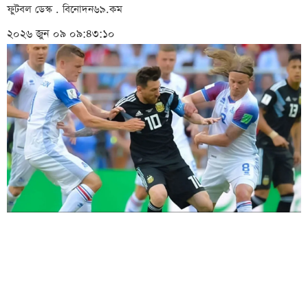
ফুটবল ডেস্ক . বিনোদন৬৯.কম
২০২৬ জুন ০৯ ০৯:৪৩:১০