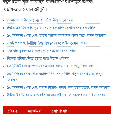
নতুন চমক সৃষ্টি করেছেন বাংলাদেশি বংশোদ্ভূত তারকা
মিডফিল্ডার হামজা চৌধুরী। ...
রোনালদোর বিয়ের ভেন্যু ও তারিখ নিয়ে নতুন চমক
ইন্টার মায়ামির বাকি দুই ম্যাচের সূচি প্রকাশ; যেভাবে দেখবেন লাইভ
৯০ মিনিটের খেলা শেষ: ইন্টার মায়ামি বনাম সান লুইস ম্যাচ, জানুন ফলাফল
একটু পর শুরু, Milan Vs Inter ম্যাচ; লাইভ দেখুন এখানে
মরক্কোর ফুটবলারের সঙ্গে প্রেম; সত্য জানালেন নোরা
নিজের ভবিষ্যৎ নিয়ে চূড়ান্ত বার্তা দিলেন নেইমার
৯০ মিনিটের খেলা শেষ: রেমো বনাম সান্তোস ম্যাচ, জানুন ফলাফল
৯০ মিনিটের খেলা শেষ: অ্যাস্টল ভিলা বনাম বিজি পাঠুম ইউনাইটেড, জানুন
ফলাফল
৯০ মিনিটের খেলা শেষ: বায়ার্ন মিউনিখ বনাম জেজু ইউনাইটেড, জানুন ফলাফল
ইন্টার মিয়ামি বনাম আতলেতিকো সান লুইস ম্যাচ; যেভাবে সরাসরি দেখবেন
প্রচ্ছদ
আর্কাইভ
যোগাযোগ