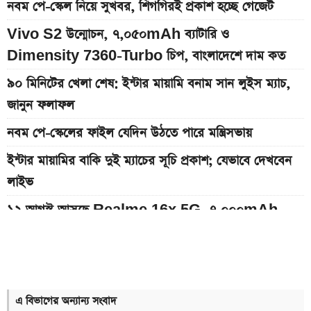
নবম পে-স্কেল নিয়ে সুখবর, শিগগিরই প্রকাশ হচ্ছে গেজেট
Vivo S2 উন্মোচন, ৭,০৫০mAh ব্যাটারি ও
Dimensity 7360-Turbo চিপ, বাংলাদেশে দাম কত
৯০ মিনিটের খেলা শেষ: ইন্টার মায়ামি বনাম সান লুইস ম্যাচ,
জানুন ফলাফল
নবম পে-স্কেলের ফাইল যেদিন উঠতে পারে মন্ত্রিসভায়
ইন্টার মায়ামির বাকি দুই ম্যাচের সূচি প্রকাশ; যেভাবে দেখবেন
লাইভ
১২ আগস্ট আসছে Realme 16x 5G, ৭,০০০mAh
ব্যাটারিসহ সম্ভাব্য দাম
৮০০০ mAh ব্যাটারি সহ আসছে Redmi Note 17 5G,
দাম কত?
এ বিভাগের অন্যান্য সংবাদ
আজকের সকল দেশের টাকার রেট: ০৭ আগস্ট ২০২৬