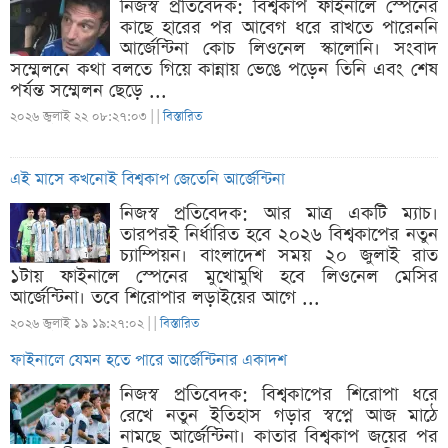
নিজস্ব প্রতিবেদক: বিশ্বকাপ ফাইনালে স্পেনের
কাছে হারের পর আবেগ ধরে রাখতে পারেননি
আর্জেন্টিনা কোচ লিওনেল স্কালোনি। সংবাদ
সম্মেলনে কথা বলতে গিয়ে কান্নায় ভেঙে পড়েন তিনি এবং শেষ
পর্যন্ত সম্মেলন ছেড়ে ...
২০২৬ জুলাই ২২ ০৮:২৭:০৩ |
|
বিস্তারিত
এই মাসে কখনোই বিশ্বকাপ জেতেনি আর্জেন্টিনা
নিজস্ব প্রতিবেদক: আর মাত্র একটি ম্যাচ।
তারপরই নির্ধারিত হবে ২০২৬ বিশ্বকাপের নতুন
চ্যাম্পিয়ন। বাংলাদেশ সময় ২০ জুলাই রাত
১টায় ফাইনালে স্পেনের মুখোমুখি হবে লিওনেল মেসির
আর্জেন্টিনা। তবে শিরোপার লড়াইয়ের আগে ...
২০২৬ জুলাই ১৯ ১৯:২৭:০২ |
|
বিস্তারিত
ফাইনালে যেমন হতে পারে আর্জেন্টিনার একাদশ
নিজস্ব প্রতিবেদক: বিশ্বকাপের শিরোপা ধরে
রেখে নতুন ইতিহাস গড়ার স্বপ্নে আজ মাঠে
নামছে আর্জেন্টিনা। কাতার বিশ্বকাপ জয়ের পর