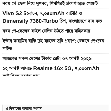
নবম পে-স্কেল নিয়ে সুখবর, শিগগিরই প্রকাশ হচ্ছে গেজেট
Vivo S2 উন্মোচন, ৭,০৫০mAh ব্যাটারি ও
Dimensity 7360-Turbo চিপ, বাংলাদেশে দাম কত
নবম পে-স্কেলের ফাইল যেদিন উঠতে পারে মন্ত্রিসভায়
ইন্টার মায়ামির বাকি দুই ম্যাচের সূচি প্রকাশ; যেভাবে দেখবেন
লাইভ
আজকের সকল দেশের টাকার রেট: ০৭ আগস্ট ২০২৬
১২ আগস্ট আসছে Realme 16x 5G, ৭,০০০mAh
ব্যাটারিসহ সম্ভাব্য দাম
৭০৫০mAh ব্যাটারি ও ১২০Hz কার্ভড ডিসপ্লেতে ভিভো S2
লঞ্চ
সরকারি কর্মচারীদের বেতন-গ্রেড নিয়ে নতুন বার্তা
এ বিভাগের অন্যান্য সংবাদ