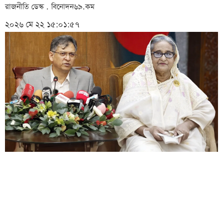
রাজনীতি ডেস্ক . বিনোদন৬৯.কম
২০২৬ মে ২২ ১৫:০১:৫৭