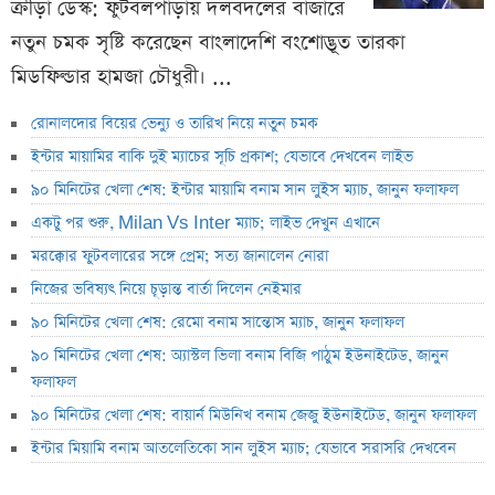
ক্রীড়া ডেস্ক: ফুটবলপাড়ায় দলবদলের বাজারে
নতুন চমক সৃষ্টি করেছেন বাংলাদেশি বংশোদ্ভূত তারকা
মিডফিল্ডার হামজা চৌধুরী। ...
রোনালদোর বিয়ের ভেন্যু ও তারিখ নিয়ে নতুন চমক
ইন্টার মায়ামির বাকি দুই ম্যাচের সূচি প্রকাশ; যেভাবে দেখবেন লাইভ
৯০ মিনিটের খেলা শেষ: ইন্টার মায়ামি বনাম সান লুইস ম্যাচ, জানুন ফলাফল
একটু পর শুরু, Milan Vs Inter ম্যাচ; লাইভ দেখুন এখানে
মরক্কোর ফুটবলারের সঙ্গে প্রেম; সত্য জানালেন নোরা
নিজের ভবিষ্যৎ নিয়ে চূড়ান্ত বার্তা দিলেন নেইমার
৯০ মিনিটের খেলা শেষ: রেমো বনাম সান্তোস ম্যাচ, জানুন ফলাফল
৯০ মিনিটের খেলা শেষ: অ্যাস্টল ভিলা বনাম বিজি পাঠুম ইউনাইটেড, জানুন
ফলাফল
৯০ মিনিটের খেলা শেষ: বায়ার্ন মিউনিখ বনাম জেজু ইউনাইটেড, জানুন ফলাফল
ইন্টার মিয়ামি বনাম আতলেতিকো সান লুইস ম্যাচ; যেভাবে সরাসরি দেখবেন