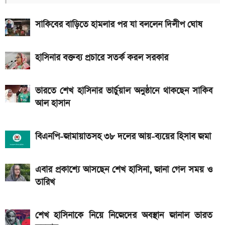
আজকের স্বর্ণের বাজারদর: ০৭ আগস্ট ২০২৬
সাকিবের বাড়িতে হামলার পর যা বললেন দিলীপ ঘোষ
এসএসসি ও সমমানের ফল কবে জানাল শিক্ষা বোর্ড
নতুন পে-স্কেল কার্যকর হলে যেভাবে বকেয়া বেতন পাবেন
হাসিনার বক্তব্য প্রচারে সতর্ক করল সরকার
সরকারি চাকরিজীবীরা
দেশের বাজারে আজ ১৮, ২১ ও ২২ ক্যারেট একভরি সোনার
ভারতে শেখ হাসিনার ভার্চুয়াল অনুষ্ঠানে থাকছেন সাকিব
দাম
আল হাসান
এসএসসি ফল প্রকাশের চূড়ান্ত তারিখ ঘোষণা
দেশে আজ একভরি ২১ ক্যারেট স্বর্ণের দাম
বিএনপি-জামায়াতসহ ৩৮ দলের আয়-ব্যয়ের হিসাব জমা
২০২৬ সালের প্রথম পূর্ণগ্রাস সূর্যগ্রহণ কবে, কোথা থেকে দেখা
এবার প্রকাশ্যে আসছেন শেখ হাসিনা, জানা গেল সময় ও
যাবে
তারিখ
শেখ হাসিনাকে নিয়ে নিজেদের অবস্থান জানাল ভারত