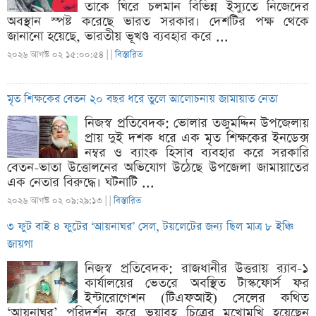
তাকে ঘিরে চলমান বিভিন্ন ইস্যুতে নিজেদের
অবস্থান স্পষ্ট করেছে ভারত সরকার। দেশটির পক্ষ থেকে
জানানো হয়েছে, ভারতীয় ভূখণ্ড ব্যবহার করে ...
২০২৬ আগস্ট ০২ ১৫:০০:৫৪ |
|
বিস্তারিত
মৃত শিক্ষকের বেতন ২০ বছর ধরে তুলে আলোচনায় জামায়াত নেতা
নিজস্ব প্রতিবেদক: ভোলার তজুমদ্দিন উপজেলায়
প্রায় দুই দশক ধরে এক মৃত শিক্ষকের ইনডেক্স
নম্বর ও ব্যাংক হিসাব ব্যবহার করে সরকারি
বেতন-ভাতা উত্তোলনের অভিযোগ উঠেছে উপজেলা জামায়াতের
এক নেতার বিরুদ্ধে। ঘটনাটি ...
২০২৬ আগস্ট ০২ ০৯:২৯:১৩ |
|
বিস্তারিত
৩ ফুট বাই ৪ ফুটের ‘আয়নাঘর’ সেল, টয়লেটের জন্য ছিল মাত্র ৮ ইঞ্চি
জায়গা
নিজস্ব প্রতিবেদক: রাজধানীর উত্তরায় র‌্যাব-১
কার্যালয়ের ভেতরে অবস্থিত টাস্কফোর্স ফর
ইন্টারোগেশন (টিএফআই) সেলের কথিত
‘আয়নাঘর’ পরিদর্শন করে ভয়াবহ চিত্রের মুখোমুখি হয়েছেন