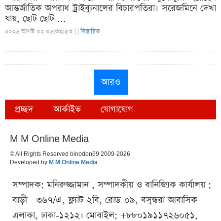
আন্তর্জাতিক অপরাধ ট্রাইব্যুনালের বিচারপতিরা। সরেজমিনে দেখা
যায়, ছোট ছোট ...
২০২৬ আগস্ট ০২ ০৬:৩৯:৫৩ |
|
বিস্তারিত
আরও
প্রচ্ছদ
আর্কাইভ
যোগাযোগ
M M Online Media
© All Rights Reserved binodon69 2009-2026
Developed by
M M Online Media
সম্পাদক: মনিরুজ্জামান , সম্পাদকীয় ও বানিজ্যিক কার্যালয় :
বাড়ী - ৩৬৭/এ, ফ্ল্যাট-২বি, রোড-০৯, বসুন্ধরা আবাসিক
এলাকা, ঢাকা-১২১২। মোবাইল: +৮৮০১৯১১৭২৬০৫১,