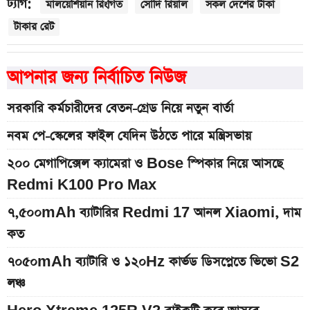
ট্যাগ:
মালয়েশিয়ান রিংগিত
সৌদি রিয়াল
সকল দেশের টাকা
টাকার রেট
আপনার জন্য নির্বাচিত নিউজ
সরকারি কর্মচারীদের বেতন-গ্রেড নিয়ে নতুন বার্তা
নবম পে-স্কেলের ফাইল যেদিন উঠতে পারে মন্ত্রিসভায়
২০০ মেগাপিক্সেল ক্যামেরা ও Bose স্পিকার নিয়ে আসছে
Redmi K100 Pro Max
৭,৫০০mAh ব্যাটারির Redmi 17 আনল Xiaomi, দাম
কত
৭০৫০mAh ব্যাটারি ও ১২০Hz কার্ভড ডিসপ্লেতে ভিভো S2
লঞ্চ