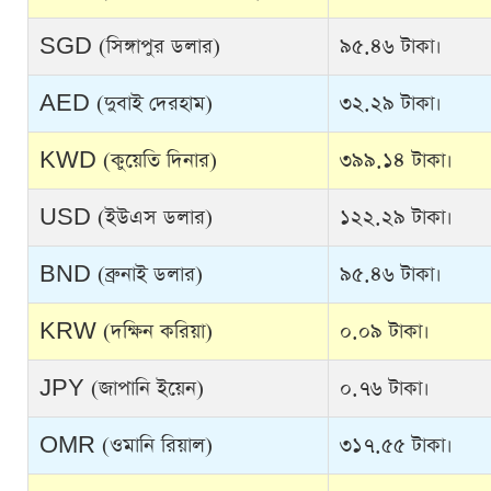
SGD (সিঙ্গাপুর ডলার)
৯৫.৪৬ টাকা।
AED (দুবাই দেরহাম)
৩২.২৯ টাকা।
KWD (কুয়েতি দিনার)
৩৯৯.১৪ টাকা।
USD (ইউএস ডলার)
১২২.২৯ টাকা।
BND (ব্রুনাই ডলার)
৯৫.৪৬ টাকা।
KRW (দক্ষিন করিয়া)
০.০৯ টাকা।
JPY (জাপানি ইয়েন)
০.৭৬ টাকা।
OMR (ওমানি রিয়াল)
৩১৭.৫৫ টাকা।