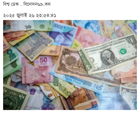
বিশ্ব ডেস্ক . বিনোদন৬৯.কম
২০২৫ জুলাই ২৬ ২৩:৫৪:৪১