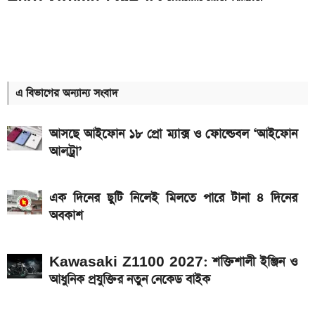
Hero Xtreme 125R V2 বাইকটি কবে আসবে
বাংলাদেশে ও দাম কত
১০ থেকে ১৬ আগস্ট: এক সপ্তাহে আসছে ৫ নতুন স্মার্টফোন
আজকের স্বর্ণের বাজারদর: ০৮ আগস্ট ২০২৬
এ বিভাগের অন্যান্য সংবাদ
ইন্টার মায়ামি বনাম মন্তের ম্যাচ; সরাসরি যেভাবে দেখবেন
আসছে আইফোন ১৮ প্রো ম্যাক্স ও ফোল্ডেবল ‘আইফোন
আগামী সপ্তাহেই সুখবর, বেতন-ইনক্রিমেট নিয়ে যা জানা গেল
আলট্রা’
Bajaj Pulsar N160 S ও N160 SS লঞ্চ, থাকছে ৪-
ভালভ ইঞ্জিন ও TFT ডিসপ্লে
এক দিনের ছুটি নিলেই মিলতে পারে টানা ৪ দিনের
মালয়েশিয়ায় যেতে বাংলাদেশিদের আবেদন শুরু, অগ্রাধিকার
অবকাশ
পাবেন যারা
Kawasaki Z1100 2027: শক্তিশালী ইঞ্জিন ও
iQOO Z11-এ থাকছে ৬.৮৩ ইঞ্চির কার্ভড AMOLED
আধুনিক প্রযুক্তির নতুন নেকেড বাইক
ডিসপ্লে, থাকছে সরু ফ্রেম
৭৫০০mAh ব্যাটারি নিয়ে বাজারে এলো Redmi 17 5G