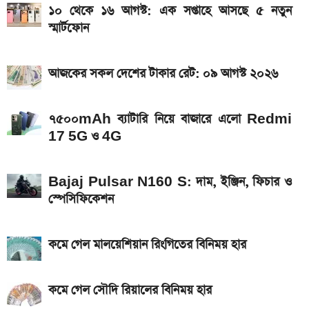
১০ থেকে ১৬ আগস্ট: এক সপ্তাহে আসছে ৫ নতুন
ও 4G
স্মার্টফোন
দেশের বাজারে আজ ১৮, ২১ ও ২২ ক্যারেট একভরি সোনার
দাম
আজকের সকল দেশের টাকার রেট: ০৯ আগস্ট ২০২৬
৭৫০০mAh ব্যাটারি নিয়ে বাজারে এলো Redmi
17 5G ও 4G
Bajaj Pulsar N160 S: দাম, ইঞ্জিন, ফিচার ও
স্পেসিফিকেশন
কমে গেল মালয়েশিয়ান রিংগিতের বিনিময় হার
কমে গেল সৌদি রিয়ালের বিনিময় হার