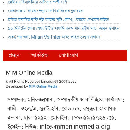
মেসির ভবিষ্যৎ নিয়ে তাপিয়ার স্পষ্ট বার্তা
রোনালদোর বিয়ের ভেন্যু ও তারিখ নিয়ে নতুন চমক
ইন্টার মায়ামির বাকি দুই ম্যাচের সূচি প্রকাশ; যেভাবে দেখবেন লাইভ
৯০ মিনিটের খেলা শেষ: ইন্টার মায়ামি বনাম সান লুইস ম্যাচ, জানুন ফলাফল
একটু পর শুরু, Milan Vs Inter ম্যাচ; লাইভ দেখুন এখানে
প্রচ্ছদ
আর্কাইভ
যোগাযোগ
M M Online Media
© All Rights Reserved binodon69 2009-2026
Developed by
M M Online Media
সম্পাদক: মনিরুজ্জামান , সম্পাদকীয় ও বানিজ্যিক কার্যালয় :
বাড়ী - ৩৬৭/এ, ফ্ল্যাট-২বি, রোড-০৯, বসুন্ধরা আবাসিক
এলাকা, ঢাকা-১২১২। মোবাইল: +৮৮০১৯১১৭২৬০৫১,
ইমেইল: নিউজ:
info@mmonlinemedia.org