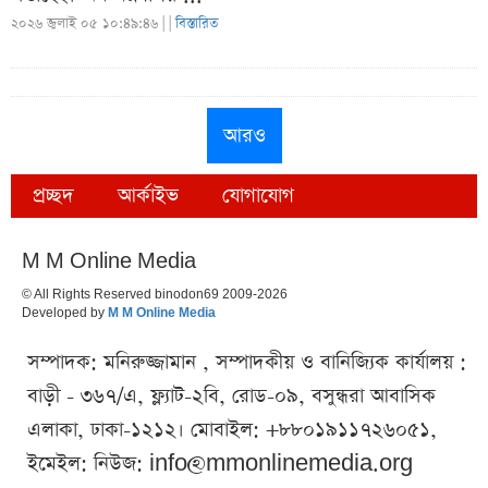
২০২৬ জুলাই ০৫ ১০:৪৯:৪৬ |
|
বিস্তারিত
আরও
প্রচ্ছদ
আর্কাইভ
যোগাযোগ
M M Online Media
© All Rights Reserved binodon69 2009-2026
Developed by
M M Online Media
সম্পাদক: মনিরুজ্জামান , সম্পাদকীয় ও বানিজ্যিক কার্যালয় :
বাড়ী - ৩৬৭/এ, ফ্ল্যাট-২বি, রোড-০৯, বসুন্ধরা আবাসিক
এলাকা, ঢাকা-১২১২। মোবাইল: +৮৮০১৯১১৭২৬০৫১,
ইমেইল: নিউজ:
info@mmonlinemedia.org