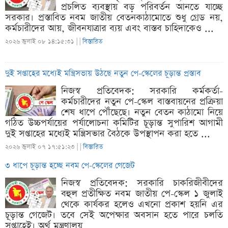
প্রচলিত ব্যবস্থায় বড় পরিবর্তন আনতে যাচ্ছে
সরকার। প্রস্তাবিত নবম জাতীয় বেতনকাঠামোতে শুধু গ্রেড নয়,
কর্মচারীদের আয়, জীবনযাত্রার ব্যয় এবং বাস্তব চাহিদাকেও ...
২০২৬ জুলাই ০৮ ১৪:১৫:৩১ |
|
বিস্তারিত
দুই সপ্তাহের মধ্যেই মন্ত্রিসভায় উঠছে নতুন পে-স্কেলের চূড়ান্ত প্রস্তাব
নিজস্ব প্রতিবেদক: সরকারি কর্মকর্তা-
কর্মচারীদের নতুন পে-স্কেল বাস্তবায়নের প্রক্রিয়া
শেষ ধাপে পৌঁছেছে। নতুন বেতন কাঠামো নিয়ে
গঠিত উচ্চপর্যায়ের পর্যালোচনা কমিটির চূড়ান্ত সুপারিশ আগামী
দুই সপ্তাহের মধ্যেই মন্ত্রিসভার বৈঠকে উপস্থাপন করা হতে ...
২০২৬ জুলাই ০৭ ১৭:৫১:২৩ |
|
বিস্তারিত
৩ ধাপে চূড়ান্ত হচ্ছে নবম পে-স্কেলের গেজেট
নিজস্ব প্রতিবেদক: সরকারি চাকরিজীবীদের
বহুল প্রতীক্ষিত নবম জাতীয় পে-স্কেল ১ জুলাই
থেকে কার্যকর হলেও এখনো প্রকাশ হয়নি এর
চূড়ান্ত গেজেট। তবে সেই অপেক্ষার অবসান হতে পারে চলতি
সপ্তাহেই। অর্থ মন্ত্রণালয় ...