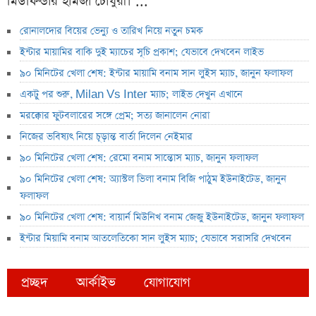
মিডফিল্ডার হামজা চৌধুরী। ...
রোনালদোর বিয়ের ভেন্যু ও তারিখ নিয়ে নতুন চমক
ইন্টার মায়ামির বাকি দুই ম্যাচের সূচি প্রকাশ; যেভাবে দেখবেন লাইভ
৯০ মিনিটের খেলা শেষ: ইন্টার মায়ামি বনাম সান লুইস ম্যাচ, জানুন ফলাফল
একটু পর শুরু, Milan Vs Inter ম্যাচ; লাইভ দেখুন এখানে
মরক্কোর ফুটবলারের সঙ্গে প্রেম; সত্য জানালেন নোরা
নিজের ভবিষ্যৎ নিয়ে চূড়ান্ত বার্তা দিলেন নেইমার
৯০ মিনিটের খেলা শেষ: রেমো বনাম সান্তোস ম্যাচ, জানুন ফলাফল
৯০ মিনিটের খেলা শেষ: অ্যাস্টল ভিলা বনাম বিজি পাঠুম ইউনাইটেড, জানুন
ফলাফল
৯০ মিনিটের খেলা শেষ: বায়ার্ন মিউনিখ বনাম জেজু ইউনাইটেড, জানুন ফলাফল
ইন্টার মিয়ামি বনাম আতলেতিকো সান লুইস ম্যাচ; যেভাবে সরাসরি দেখবেন
প্রচ্ছদ
আর্কাইভ
যোগাযোগ