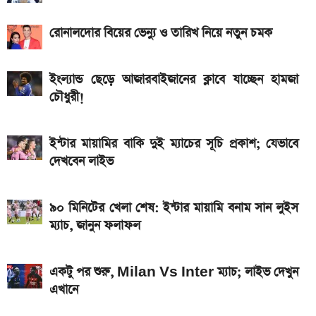
নতুন পে-স্কেল কার্যকর হলে যেভাবে বকেয়া বেতন পাবেন
রোনালদোর বিয়ের ভেন্যু ও তারিখ নিয়ে নতুন চমক
সরকারি চাকরিজীবীরা
দেশের বাজারে আজ ১৮, ২১ ও ২২ ক্যারেট একভরি সোনার
ইংল্যান্ড ছেড়ে আজারবাইজানের ক্লাবে যাচ্ছেন হামজা
দাম
চৌধুরী!
এসএসসি ফল প্রকাশের চূড়ান্ত তারিখ ঘোষণা
দেশে আজ একভরি ২১ ক্যারেট স্বর্ণের দাম
ইন্টার মায়ামির বাকি দুই ম্যাচের সূচি প্রকাশ; যেভাবে
দেখবেন লাইভ
২০২৬ সালের প্রথম পূর্ণগ্রাস সূর্যগ্রহণ কবে, কোথা থেকে দেখা
যাবে
৯০ মিনিটের খেলা শেষ: ইন্টার মায়ামি বনাম সান লুইস
ম্যাচ, জানুন ফলাফল
একটু পর শুরু, Milan Vs Inter ম্যাচ; লাইভ দেখুন
এখানে