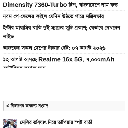
Dimensity 7360-Turbo চিপ, বাংলাদেশে দাম কত
নবম পে-স্কেলের ফাইল যেদিন উঠতে পারে মন্ত্রিসভায়
ইন্টার মায়ামির বাকি দুই ম্যাচের সূচি প্রকাশ; যেভাবে দেখবেন
লাইভ
আজকের সকল দেশের টাকার রেট: ০৭ আগস্ট ২০২৬
১২ আগস্ট আসছে Realme 16x 5G, ৭,০০০mAh
ব্যাটারিসহ সম্ভাব্য দাম
৭০৫০mAh ব্যাটারি ও ১২০Hz কার্ভড ডিসপ্লেতে ভিভো S2
লঞ্চ
সরকারি কর্মচারীদের বেতন-গ্রেড নিয়ে নতুন বার্তা
এ বিভাগের অন্যান্য সংবাদ
আজকের স্বর্ণের বাজারদর: ০৭ আগস্ট ২০২৬
মেসির ভবিষ্যৎ নিয়ে তাপিয়ার স্পষ্ট বার্তা
এসএসসি ও সমমানের ফল কবে জানাল শিক্ষা বোর্ড