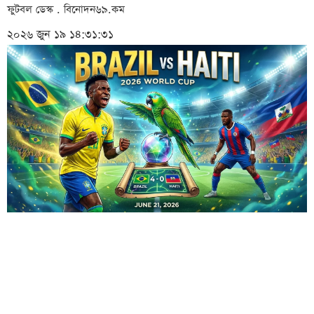
ফুটবল ডেস্ক . বিনোদন৬৯.কম
২০২৬ জুন ১৯ ১৪:৩১:৩১