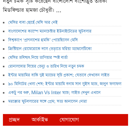
নতুন চমক সৃষ্টি করেছেন বাংলাদেশি বংশোদ্ভূত তারকা
মিডফিল্ডার হামজা চৌধুরী। ...
মেসির বাবা হোর্হে মেসি আর নেই
বাংলাদেশের ক্যাম্পে ম্যানচেস্টার ইউনাইটেডের ফুটবলার
বিশ্বকাপে ‘প্রাণনাশের হুমকি’ পেয়েছিলেন মেসি
ক্রিস্টিয়ান রোমেরোকে দলে ভেড়াতে মরিয়া অ্যাথলেটিকো
মেসির ভবিষ্যৎ নিয়ে তাপিয়ার স্পষ্ট বার্তা
রোনালদোর বিয়ের ভেন্যু ও তারিখ নিয়ে নতুন চমক
ইন্টার মায়ামির বাকি দুই ম্যাচের সূচি প্রকাশ; যেভাবে দেখবেন লাইভ
৯০ মিনিটের খেলা শেষ: ইন্টার মায়ামি বনাম সান লুইস ম্যাচ, জানুন ফলাফল
একটু পর শুরু, Milan Vs Inter ম্যাচ; লাইভ দেখুন এখানে
মরক্কোর ফুটবলারের সঙ্গে প্রেম; সত্য জানালেন নোরা
প্রচ্ছদ
আর্কাইভ
যোগাযোগ