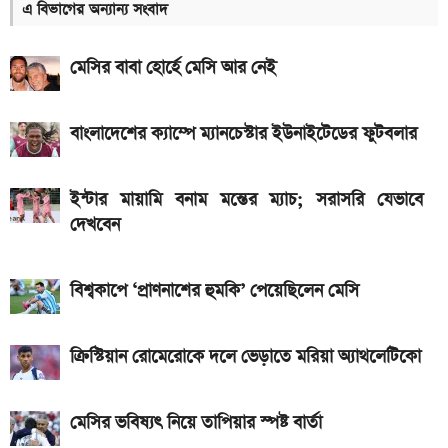
এ বিভাগের অন্যান্য সংবাদ
আগামী সপ্তাহেই সুখবর, বেতন-ইনক্রিমেট নিয়ে যা জানা গেল
মেসির বাবা হোর্হে মেসি আর নেই
Hero Xtreme 125R V2 বাইকটি কবে আসবে
বাংলাদেশে ও দাম কত
বাংলাদেশের ক্যাম্পে ম্যানচেস্টার ইউনাইটেডের ফুটবলার
আজকের স্বর্ণের বাজারদর: ০৭ আগস্ট ২০২৬
দেশের বাজারে আজ ১৮, ২১ ও ২২ ক্যারেট একভরি সোনার
ইন্টার মায়ামি বনাম মন্তের ম্যাচ; সরাসরি যেভাবে
দাম
দেখবেন
Bajaj Pulsar N160 S ও N160 SS লঞ্চ, থাকছে ৪-
ভালভ ইঞ্জিন ও TFT ডিসপ্লে
বিশ্বকাপে ‘প্রাণনাশের হুমকি’ পেয়েছিলেন মেসি
iQOO Z11-এ থাকছে ৬.৮৩ ইঞ্চির কার্ভড AMOLED
ডিসপ্লে, থাকছে সরু ফ্রেম
ক্রিস্টিয়ান রোমেরোকে দলে ভেড়াতে মরিয়া অ্যাথলেটিকো
২০২৬ সালের প্রথম পূর্ণগ্রাস সূর্যগ্রহণ কবে, কোথা থেকে দেখা
মেসির ভবিষ্যৎ নিয়ে তাপিয়ার স্পষ্ট বার্তা
যাবে