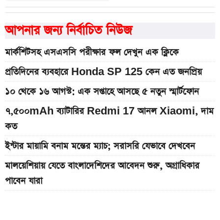
আপনার জন্য নির্বাচিত নিউজ
মার্কশিটসহ এসএসসি পরীক্ষার ফল দেখুন এক ক্লিকে
প্রতিদিনের ব্যবহারে Honda SP 125 কেন এত জনপ্রিয়
১০ থেকে ১৬ আগস্ট: এক সপ্তাহে আসছে ৫ নতুন স্মার্টফোন
৭,৫০০mAh ব্যাটারির Redmi 17 আনল Xiaomi, দাম
কত
ইন্টার মায়ামি বনাম মন্তের ম্যাচ; সরাসরি যেভাবে দেখবেন
মালয়েশিয়ায় যেতে বাংলাদেশিদের আবেদন শুরু, অগ্রাধিকার
পাবেন যারা
Bajaj Pulsar N160 S ও N160 SS লঞ্চ, থাকছে ৪-
ভালভ ইঞ্জিন ও TFT ডিসপ্লে