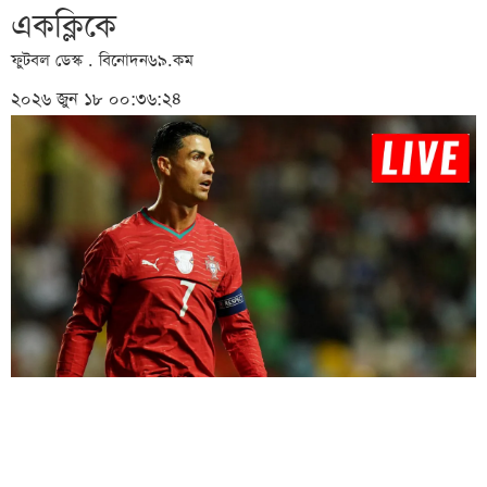
একক্লিকে
ফুটবল ডেস্ক . বিনোদন৬৯.কম
২০২৬ জুন ১৮ ০০:৩৬:২৪