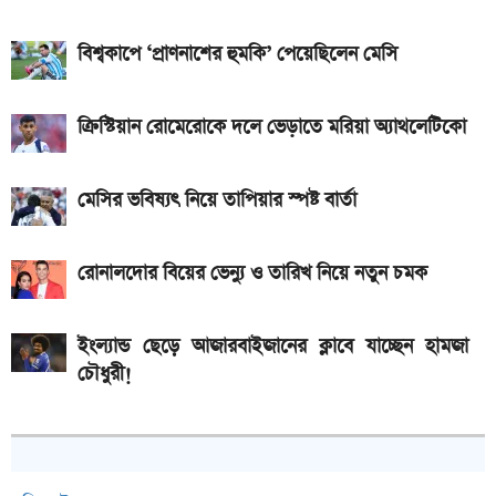
রাষ্ট্রপতি নির্বাচনে দুই মনোনয়নপত্র নিল বিএনপি
বিশ্বকাপে ‘প্রাণনাশের হুমকি’ পেয়েছিলেন মেসি
Xiaomi launches Redmi 17, থাকছে
৭,৫০০mAh ব্যাটারি ও ১২০Hz ডিসপ্লে
ক্রিস্টিয়ান রোমেরোকে দলে ভেড়াতে মরিয়া অ্যাথলেটিকো
মেসির ভবিষ্যৎ নিয়ে তাপিয়ার স্পষ্ট বার্তা
রোনালদোর বিয়ের ভেন্যু ও তারিখ নিয়ে নতুন চমক
ইংল্যান্ড ছেড়ে আজারবাইজানের ক্লাবে যাচ্ছেন হামজা
চৌধুরী!