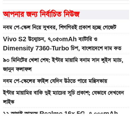
আপনার জন্য নির্বাচিত নিউজ
নবম পে-স্কেল নিয়ে সুখবর, শিগগিরই প্রকাশ হচ্ছে গেজেট
Vivo S2 উন্মোচন, ৭,০৫০mAh ব্যাটারি ও
Dimensity 7360-Turbo চিপ, বাংলাদেশে দাম কত
৯০ মিনিটের খেলা শেষ: ইন্টার মায়ামি বনাম সান লুইস ম্যাচ,
জানুন ফলাফল
নবম পে-স্কেলের ফাইল যেদিন উঠতে পারে মন্ত্রিসভায়
ইন্টার মায়ামির বাকি দুই ম্যাচের সূচি প্রকাশ; যেভাবে দেখবেন
লাইভ
১২ আগস্ট আসছে Realme 16x 5G, ৭,০০০mAh
ব্যাটারিসহ সম্ভাব্য দাম