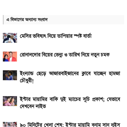
৮০০০ mAh ব্যাটারি সহ আসছে Redmi Note 17 5G,
দাম কত?
এ বিভাগের অন্যান্য সংবাদ
আজকের সকল দেশের টাকার রেট: ০৭ আগস্ট ২০২৬
এসএসসি ও সমমানের ফল কবে জানাল শিক্ষা বোর্ড
মেসির ভবিষ্যৎ নিয়ে তাপিয়ার স্পষ্ট বার্তা
আজকের স্বর্ণের বাজারদর: ০৬ আগস্ট ২০২৬
রোনালদোর বিয়ের ভেন্যু ও তারিখ নিয়ে নতুন চমক
৭০৫০mAh ব্যাটারি ও ১২০Hz কার্ভড ডিসপ্লেতে ভিভো S2
লঞ্চ
ইংল্যান্ড ছেড়ে আজারবাইজানের ক্লাবে যাচ্ছেন হামজা
আজকের স্বর্ণের বাজারদর: ০৭ আগস্ট ২০২৬
চৌধুরী!
নতুন পে-স্কেল কার্যকর হলে যেভাবে বকেয়া বেতন পাবেন
সরকারি চাকরিজীবীরা
ইন্টার মায়ামির বাকি দুই ম্যাচের সূচি প্রকাশ; যেভাবে
দেখবেন লাইভ
আজ ৪ ঘণ্টা বিদ্যুৎ থাকবে না যেসব এলাকায়, আগেই জেনে নিন
এসএসসি ফল প্রকাশের চূড়ান্ত তারিখ ঘোষণা
৯০ মিনিটের খেলা শেষ: ইন্টার মায়ামি বনাম সান লুইস