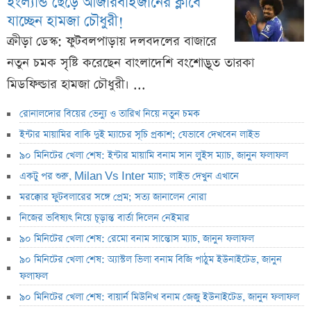
ইংল্যান্ড ছেড়ে আজারবাইজানের ক্লাবে
যাচ্ছেন হামজা চৌধুরী!
ক্রীড়া ডেস্ক: ফুটবলপাড়ায় দলবদলের বাজারে
নতুন চমক সৃষ্টি করেছেন বাংলাদেশি বংশোদ্ভূত তারকা
মিডফিল্ডার হামজা চৌধুরী। ...
রোনালদোর বিয়ের ভেন্যু ও তারিখ নিয়ে নতুন চমক
ইন্টার মায়ামির বাকি দুই ম্যাচের সূচি প্রকাশ; যেভাবে দেখবেন লাইভ
৯০ মিনিটের খেলা শেষ: ইন্টার মায়ামি বনাম সান লুইস ম্যাচ, জানুন ফলাফল
একটু পর শুরু, Milan Vs Inter ম্যাচ; লাইভ দেখুন এখানে
মরক্কোর ফুটবলারের সঙ্গে প্রেম; সত্য জানালেন নোরা
নিজের ভবিষ্যৎ নিয়ে চূড়ান্ত বার্তা দিলেন নেইমার
৯০ মিনিটের খেলা শেষ: রেমো বনাম সান্তোস ম্যাচ, জানুন ফলাফল
৯০ মিনিটের খেলা শেষ: অ্যাস্টল ভিলা বনাম বিজি পাঠুম ইউনাইটেড, জানুন
ফলাফল
৯০ মিনিটের খেলা শেষ: বায়ার্ন মিউনিখ বনাম জেজু ইউনাইটেড, জানুন ফলাফল