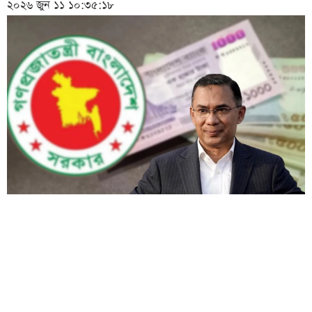
২০২৬ জুন ১১ ১০:৩৫:১৮