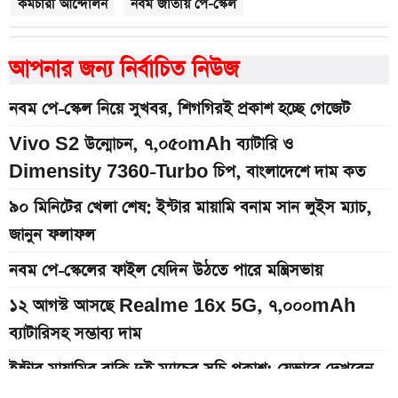
কর্মচারী আন্দোলন
নবম জাতীয় পে-স্কেল
আপনার জন্য নির্বাচিত নিউজ
নবম পে-স্কেল নিয়ে সুখবর, শিগগিরই প্রকাশ হচ্ছে গেজেট
Vivo S2 উন্মোচন, ৭,০৫০mAh ব্যাটারি ও
Dimensity 7360-Turbo চিপ, বাংলাদেশে দাম কত
৯০ মিনিটের খেলা শেষ: ইন্টার মায়ামি বনাম সান লুইস ম্যাচ,
জানুন ফলাফল
নবম পে-স্কেলের ফাইল যেদিন উঠতে পারে মন্ত্রিসভায়
১২ আগস্ট আসছে Realme 16x 5G, ৭,০০০mAh
ব্যাটারিসহ সম্ভাব্য দাম
ইন্টার মায়ামির বাকি দুই ম্যাচের সূচি প্রকাশ; যেভাবে দেখবেন
লাইভ