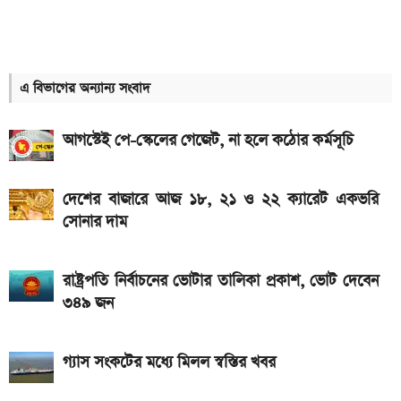
৮০০০ mAh ব্যাটারি সহ আসছে Redmi Note 17 5G,
দাম কত?
এ বিভাগের অন্যান্য সংবাদ
আজকের স্বর্ণের বাজারদর: ০৬ আগস্ট ২০২৬
এসএসসি ও সমমানের ফল কবে জানাল শিক্ষা বোর্ড
আগস্টেই পে-স্কেলের গেজেট, না হলে কঠোর কর্মসূচি
আজকের সকল দেশের টাকার রেট: ০৭ আগস্ট ২০২৬
দেশের বাজারে আজ ১৮, ২১ ও ২২ ক্যারেট একভরি
নতুন পে-স্কেল কার্যকর হলে যেভাবে বকেয়া বেতন পাবেন
সোনার দাম
সরকারি চাকরিজীবীরা
আজ ৪ ঘণ্টা বিদ্যুৎ থাকবে না যেসব এলাকায়, আগেই জেনে নিন
রাষ্ট্রপতি নির্বাচনের ভোটার তালিকা প্রকাশ, ভোট দেবেন
৩৪৯ জন
আজকের স্বর্ণের বাজারদর: ০৭ আগস্ট ২০২৬
এসএসসি ফল প্রকাশের চূড়ান্ত তারিখ ঘোষণা
গ্যাস সংকটের মধ্যে মিলল স্বস্তির খবর
দেশে আজ একভরি ২১ ক্যারেট স্বর্ণের দাম