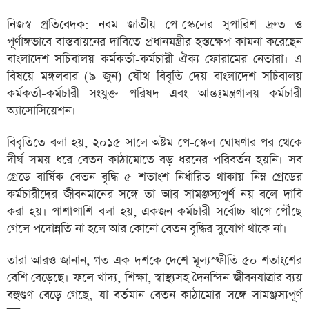
নিজস্ব প্রতিবেদক: নবম জাতীয় পে-স্কেলের সুপারিশ দ্রুত ও
পূর্ণাঙ্গভাবে বাস্তবায়নের দাবিতে প্রধানমন্ত্রীর হস্তক্ষেপ কামনা করেছেন
বাংলাদেশ সচিবালয় কর্মকর্তা-কর্মচারী ঐক্য ফোরামের নেতারা। এ
বিষয়ে মঙ্গলবার (৯ জুন) যৌথ বিবৃতি দেয় বাংলাদেশ সচিবালয়
কর্মকর্তা-কর্মচারী সংযুক্ত পরিষদ এবং আন্তঃমন্ত্রণালয় কর্মচারী
অ্যাসোসিয়েশন।
বিবৃতিতে বলা হয়, ২০১৫ সালে অষ্টম পে-স্কেল ঘোষণার পর থেকে
দীর্ঘ সময় ধরে বেতন কাঠামোতে বড় ধরনের পরিবর্তন হয়নি। সব
গ্রেডে বার্ষিক বেতন বৃদ্ধি ৫ শতাংশ নির্ধারিত থাকায় নিম্ন গ্রেডের
কর্মচারীদের জীবনমানের সঙ্গে তা আর সামঞ্জস্যপূর্ণ নয় বলে দাবি
করা হয়। পাশাপাশি বলা হয়, একজন কর্মচারী সর্বোচ্চ ধাপে পৌঁছে
গেলে পদোন্নতি না হলে আর কোনো বেতন বৃদ্ধির সুযোগ থাকে না।
তারা আরও জানান, গত এক দশকে দেশে মূল্যস্ফীতি ৫০ শতাংশের
বেশি বেড়েছে। ফলে খাদ্য, শিক্ষা, স্বাস্থ্যসহ দৈনন্দিন জীবনযাত্রার ব্যয়
বহুগুণ বেড়ে গেছে, যা বর্তমান বেতন কাঠামোর সঙ্গে সামঞ্জস্যপূর্ণ