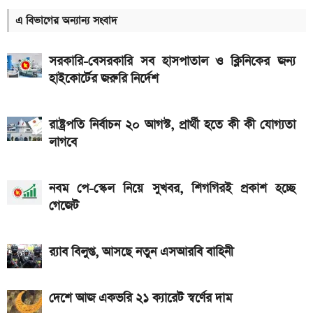
১২ আগস্ট আসছে Realme 16x 5G, ৭,০০০mAh
এ বিভাগের অন্যান্য সংবাদ
ব্যাটারিসহ সম্ভাব্য দাম
৮০০০ mAh ব্যাটারি সহ আসছে Redmi Note 17 5G,
সরকারি-বেসরকারি সব হাসপাতাল ও ক্লিনিকের জন্য
দাম কত?
হাইকোর্টের জরুরি নির্দেশ
একটু পর শুরু, Milan Vs Inter ম্যাচ; লাইভ দেখুন এখানে
রাষ্ট্রপতি নির্বাচন ২০ আগস্ট, প্রার্থী হতে কী কী যোগ্যতা
একটু পর শুরু, চেলসি ও জুভেন্টাস ম্যাচ; লাইভ দেখুন এখানে
লাগবে
ইন্টার মায়ামির বাকি দুই ম্যাচের সূচি প্রকাশ; যেভাবে দেখবেন
লাইভ
নবম পে-স্কেল নিয়ে সুখবর, শিগগিরই প্রকাশ হচ্ছে
গেজেট
গ্যাসের দাম নিয়ে সুখবর, যা জানাল পেট্রোবাংলা
আজকের সকল দেশের টাকার রেট: ০৫ আগস্ট ২০২৬
র‍্যাব বিলুপ্ত, আসছে নতুন এসআরবি বাহিনী
আসছে টানা ৫ দিনের বৃষ্টি!
দেশে আজ একভরি ২১ ক্যারেট স্বর্ণের দাম