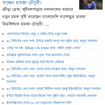
যাচ্ছেন হামজা চৌধুরী!
ক্রীড়া ডেস্ক: ফুটবলপাড়ায় দলবদলের বাজারে
নতুন চমক সৃষ্টি করেছেন বাংলাদেশি বংশোদ্ভূত তারকা
মিডফিল্ডার হামজা চৌধুরী। ...
রোনালদোর বিয়ের ভেন্যু ও তারিখ নিয়ে নতুন চমক
৯০ মিনিটের খেলা শেষ: ইন্টার মায়ামি বনাম সান লুইস ম্যাচ, জানুন ফলাফল
একটু পর শুরু, Milan Vs Inter ম্যাচ; লাইভ দেখুন এখানে
মরক্কোর ফুটবলারের সঙ্গে প্রেম; সত্য জানালেন নোরা
নিজের ভবিষ্যৎ নিয়ে চূড়ান্ত বার্তা দিলেন নেইমার
৯০ মিনিটের খেলা শেষ: রেমো বনাম সান্তোস ম্যাচ, জানুন ফলাফল
৯০ মিনিটের খেলা শেষ: অ্যাস্টল ভিলা বনাম বিজি পাঠুম ইউনাইটেড, জানুন
ফলাফল
৯০ মিনিটের খেলা শেষ: বায়ার্ন মিউনিখ বনাম জেজু ইউনাইটেড, জানুন ফলাফল
ইন্টার মিয়ামি বনাম আতলেতিকো সান লুইস ম্যাচ; যেভাবে সরাসরি দেখবেন
ইনফান্তিনোর বেতন ১০ গুণ বাড়ানোর পরিকল্পনা ফাঁস