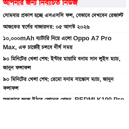
আপনার জন্য নির্বাচিত নিউজ
সোমবার প্রকাশ হচ্ছে এসএসসি ফল, যেভাবে দেখবেন রেজাল্ট
আজকের স্বর্ণের বাজারদর: ০৫ আগস্ট ২০২৬
১০,০০০mAh ব্যাটারি নিয়ে এলো Oppo A7 Pro
Max, এক চার্জেই চলবে দীর্ঘ সময়
৯০ মিনিটের খেলা শেষ: ইন্টার মায়ামি বনাম সান লুইস ম্যাচ,
জানুন ফলাফল
৯০ মিনিটের খেলা শেষ: রেমো বনাম সান্তোস ম্যাচ, জানুন
ফলাফল
অন্ধকারে জ্বলে উঠবে ফোনের পেছন, REDMI K100 Pro
আসছে নতুন চমক নিয়ে
দেশের বাজারে আজকের স্বর্ণের দাম, প্রতি ভরি কত