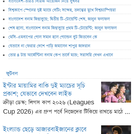
বাংলাদেশ-ভারত সিরিজ আয়োজন নিয়ে সুখবর
বিশ্বকাপে স্পেনের দুই ম্যাচে বেটিং সন্দেহ, তদন্তের মুখে বিশ্বচ্যাম্পিয়রা
বাংলাদেশ বনাম জিম্বাবুয়ে; দ্বিতীয় টি-টোয়েন্টি শেষ, জানুন ফলাফল
শেষ হলো, বাংলাদেশ বনাম জিম্বাবুয়ে প্রথম টি-টোয়েন্টি; জানুন ফলাফল
মেসি-এমবাপের গোল সমান হলে গোল্ডেন বুট জিতবেন কে
যেভাবে না ফেরার দেশে পাড়ি জমালেন শাপুর জাদরান
ভোর ৪ টায় আর্জেন্টিনা বনাম কেপ ভার্দে ম্যাচ; সরাসরি দেখন এখানে
ফুটবল
ইন্টার মায়ামির বাকি দুই ম্যাচের সূচি
প্রকাশ; যেভাবে দেখবেন লাইভ
ক্রীড়া ডেস্ক: লিগস কাপ ২০২৬ (Leagues
Cup 2026) এর গ্রুপ পর্বে নিজেদের টিকিয়ে রাখতে মাঠে ...
ইংল্যান্ড ছেড়ে আজারবাইজানের ক্লাবে