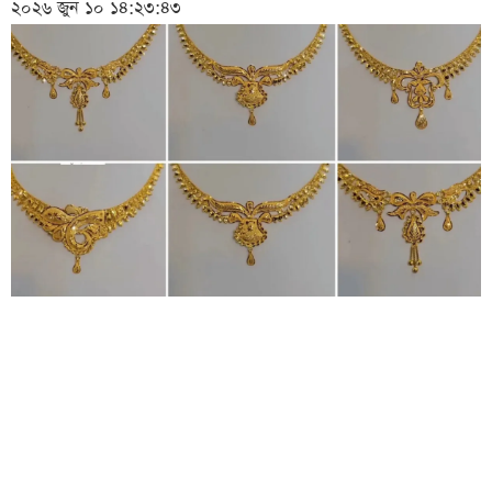
২০২৬ জুন ১০ ১৪:২৩:৪৩