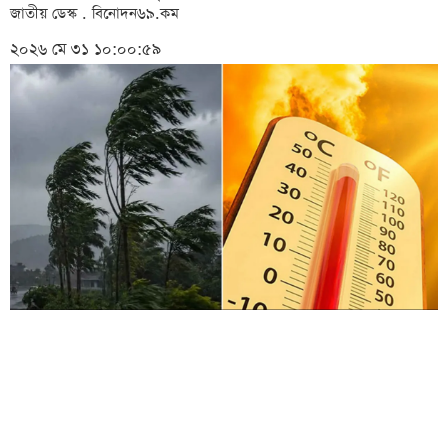
জাতীয় ডেস্ক . বিনোদন৬৯.কম
২০২৬ মে ৩১ ১০:০০:৫৯