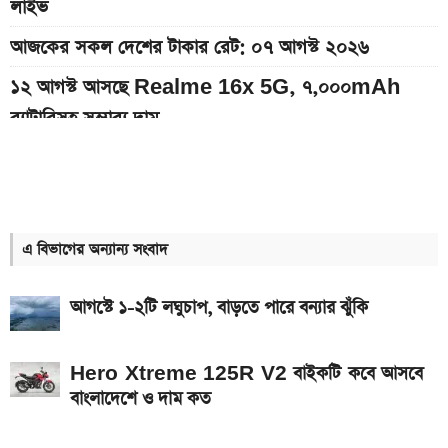
লাইভ
আজকের সকল দেশের টাকার রেট: ০৭ আগস্ট ২০২৬
১২ আগস্ট আসছে Realme 16x 5G, ৭,০০০mAh
ব্যাটারিসহ সম্ভাব্য দাম
৭০৫০mAh ব্যাটারি ও ১২০Hz কার্ভড ডিসপ্লেতে ভিভো S2
লঞ্চ
সরকারি কর্মচারীদের বেতন-গ্রেড নিয়ে নতুন বার্তা
এ বিভাগের অন্যান্য সংবাদ
আজকের স্বর্ণের বাজারদর: ০৭ আগস্ট ২০২৬
আগস্টে ১-২টি লঘুচাপ, বাড়তে পারে বন্যার ঝুঁকি
এসএসসি ও সমমানের ফল কবে জানাল শিক্ষা বোর্ড
নতুন পে-স্কেল কার্যকর হলে যেভাবে বকেয়া বেতন পাবেন
Hero Xtreme 125R V2 বাইকটি কবে আসবে
সরকারি চাকরিজীবীরা
বাংলাদেশে ও দাম কত
দেশের বাজারে আজ ১৮, ২১ ও ২২ ক্যারেট একভরি সোনার