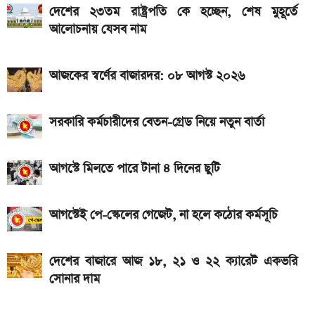
দাম
দেশের ২৩তম রাষ্ট্রপতি কে হচ্ছেন, শেষ মুহূর্তে
আলোচনায় যেসব নাম
এসএসসি ফল প্রকাশের চূড়ান্ত তারিখ ঘোষণা
দেশে আজ একভরি ২১ ক্যারেট স্বর্ণের দাম
আজকের স্বর্ণের বাজারদর: ০৮ আগস্ট ২০২৬
২০২৬ সালের প্রথম পূর্ণগ্রাস সূর্যগ্রহণ কবে, কোথা থেকে দেখা
যাবে
সরকারি কর্মচারীদের বেতন-গ্রেড নিয়ে নতুন বার্তা
আগস্টে মিলতে পারে টানা ৪ দিনের ছুটি
আগস্টেই পে-স্কেলের গেজেট, না হলে কঠোর কর্মসূচি
দেশের বাজারে আজ ১৮, ২১ ও ২২ ক্যারেট একভরি
সোনার দাম