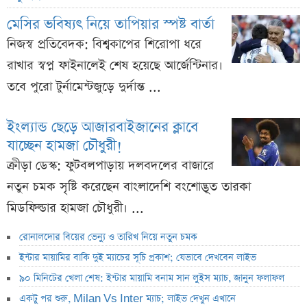
মেসির ভবিষ্যৎ নিয়ে তাপিয়ার স্পষ্ট বার্তা
নিজস্ব প্রতিবেদক: বিশ্বকাপের শিরোপা ধরে
রাখার স্বপ্ন ফাইনালেই শেষ হয়েছে আর্জেন্টিনার।
তবে পুরো টুর্নামেন্টজুড়ে দুর্দান্ত ...
ইংল্যান্ড ছেড়ে আজারবাইজানের ক্লাবে
যাচ্ছেন হামজা চৌধুরী!
ক্রীড়া ডেস্ক: ফুটবলপাড়ায় দলবদলের বাজারে
নতুন চমক সৃষ্টি করেছেন বাংলাদেশি বংশোদ্ভূত তারকা
মিডফিল্ডার হামজা চৌধুরী। ...
রোনালদোর বিয়ের ভেন্যু ও তারিখ নিয়ে নতুন চমক
ইন্টার মায়ামির বাকি দুই ম্যাচের সূচি প্রকাশ; যেভাবে দেখবেন লাইভ
৯০ মিনিটের খেলা শেষ: ইন্টার মায়ামি বনাম সান লুইস ম্যাচ, জানুন ফলাফল
একটু পর শুরু, Milan Vs Inter ম্যাচ; লাইভ দেখুন এখানে