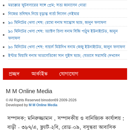
মরক্কোর ফুটবলারের সঙ্গে প্রেম; সত্য জানালেন নোরা
নিজের ভবিষ্যৎ নিয়ে চূড়ান্ত বার্তা দিলেন নেইমার
৯০ মিনিটের খেলা শেষ: রেমো বনাম সান্তোস ম্যাচ, জানুন ফলাফল
৯০ মিনিটের খেলা শেষ: অ্যাস্টল ভিলা বনাম বিজি পাঠুম ইউনাইটেড, জানুন
ফলাফল
৯০ মিনিটের খেলা শেষ: বায়ার্ন মিউনিখ বনাম জেজু ইউনাইটেড, জানুন ফলাফল
ইন্টার মিয়ামি বনাম আতলেতিকো সান লুইস ম্যাচ; যেভাবে সরাসরি দেখবেন
প্রচ্ছদ
আর্কাইভ
যোগাযোগ
M M Online Media
© All Rights Reserved binodon69 2009-2026
Developed by
M M Online Media
সম্পাদক: মনিরুজ্জামান , সম্পাদকীয় ও বানিজ্যিক কার্যালয় :
বাড়ী - ৩৬৭/এ, ফ্ল্যাট-২বি, রোড-০৯, বসুন্ধরা আবাসিক