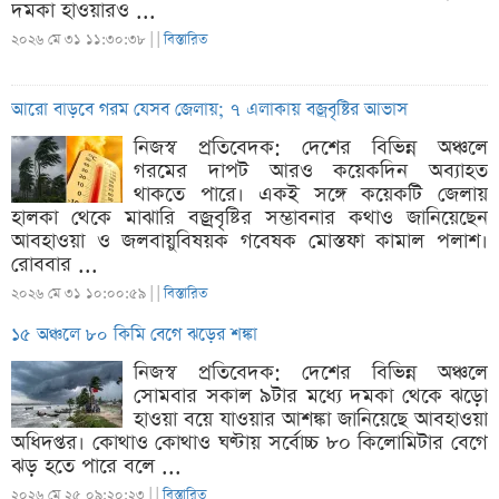
দমকা হাওয়ারও ...
২০২৬ মে ৩১ ১১:৩০:৩৮ |
|
বিস্তারিত
আরো বাড়বে গরম যেসব জেলায়; ৭ এলাকায় বজ্রবৃষ্টির আভাস
নিজস্ব প্রতিবেদক: দেশের বিভিন্ন অঞ্চলে
গরমের দাপট আরও কয়েকদিন অব্যাহত
থাকতে পারে। একই সঙ্গে কয়েকটি জেলায়
হালকা থেকে মাঝারি বজ্রবৃষ্টির সম্ভাবনার কথাও জানিয়েছেন
আবহাওয়া ও জলবায়ুবিষয়ক গবেষক মোস্তফা কামাল পলাশ।
রোববার ...
২০২৬ মে ৩১ ১০:০০:৫৯ |
|
বিস্তারিত
১৫ অঞ্চলে ৮০ কিমি বেগে ঝড়ের শঙ্কা
নিজস্ব প্রতিবেদক: দেশের বিভিন্ন অঞ্চলে
সোমবার সকাল ৯টার মধ্যে দমকা থেকে ঝড়ো
হাওয়া বয়ে যাওয়ার আশঙ্কা জানিয়েছে আবহাওয়া
অধিদপ্তর। কোথাও কোথাও ঘণ্টায় সর্বোচ্চ ৮০ কিলোমিটার বেগে
ঝড় হতে পারে বলে ...
২০২৬ মে ২৫ ০৯:২০:২৩ |
|
বিস্তারিত