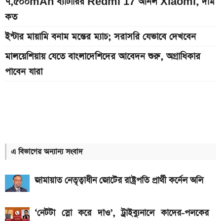
৭,৫০০mAh ব্যাটারির Redmi 17 আনল Xiaomi, দাম
কত
ইন্টার মায়ামি বনাম মন্তের ম্যাচ; সরাসরি যেভাবে দেখবেন
মালয়েশিয়ায় যেতে বাংলাদেশিদের আবেদন শুরু, অগ্রাধিকার
পাবেন যারা
Bajaj Pulsar N160 S ও N160 SS লঞ্চ, থাকছে ৪-
ভালভ ইঞ্জিন ও TFT ডিসপ্লে
Xiaomi launches Redmi 17, থাকছে
৭,৫০০mAh ব্যাটারি ও ১২০Hz ডিসপ্লে
এ বিভাগের অন্যান্য সংবাদ
প্রকাশ হল এসএসসি পরীক্ষার ফল; একক্লিকে ফল দেখুন
এখানে
জামায়াত নেতৃত্বাধীন জোটের রাষ্ট্রপতি প্রার্থী কর্নেল অলি
৭৫০০mAh ব্যাটারি নিয়ে বাজারে এলো Redmi 17 5G
ও 4G
‘নেটটা স্লো করে দাও’, ট্রাইব্যুনালে কাদের-পলকের