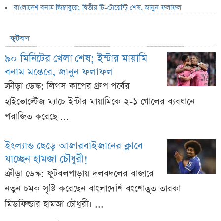
বাংলাদেশ বনাম জিম্বাবুয়ে; দ্বিতীয় টি-টোয়েন্টি শেষ, জানুন ফলাফল
ফুটবল
৯০ মিনিটের খেলা শেষ; ইন্টার মায়ামি
বনাম মন্তেরে, জানুন ফলাফল
ক্রীড়া ডেস্ক: লিগস কাপের গ্রুপ পর্বের
হাইভোল্টেজ ম্যাচে ইন্টার মায়ামিকে ২-১ গোলের ব্যবধানে
পরাজিত করেছে ...
ইংল্যান্ড ছেড়ে আজারবাইজানের ক্লাবে
যাচ্ছেন হামজা চৌধুরী!
ক্রীড়া ডেস্ক: ফুটবলপাড়ায় দলবদলের বাজারে
নতুন চমক সৃষ্টি করেছেন বাংলাদেশি বংশোদ্ভূত তারকা
মিডফিল্ডার হামজা চৌধুরী। ...