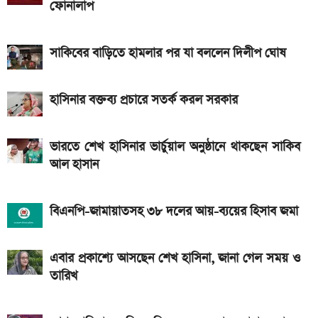
ফোনালাপ
SSC Result 2026: ফল দেখুন এখানে
iQOO Z11-এ থাকছে ৬.৮৩ ইঞ্চির কার্ভড AMOLED
সাকিবের বাড়িতে হামলার পর যা বললেন দিলীপ ঘোষ
ডিসপ্লে, থাকছে সরু ফ্রেম
Bajaj Pulsar N160 S: দাম, ইঞ্জিন, ফিচার ও
হাসিনার বক্তব্য প্রচারে সতর্ক করল সরকার
স্পেসিফিকেশন
Yamaha MT-15 V2 2026: নতুন ৬ রঙে আরও
ভারতে শেখ হাসিনার ভার্চুয়াল অনুষ্ঠানে থাকছেন সাকিব
আল হাসান
আকর্ষণীয় স্পোর্টস বাইক
২ লাখ টাকার মধ্যে বাংলাদেশে ১০টি জনপ্রিয় বাইক, দাম ও
বিএনপি-জামায়াতসহ ৩৮ দলের আয়-ব্যয়ের হিসাব জমা
মাইলেজ
এবার প্রকাশ্যে আসছেন শেখ হাসিনা, জানা গেল সময় ও
তারিখ