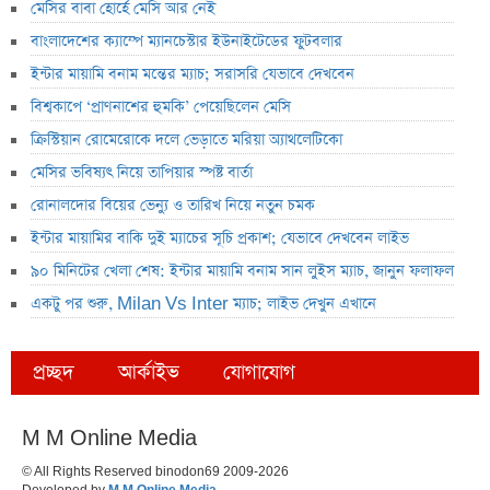
মেসির বাবা হোর্হে মেসি আর নেই
বাংলাদেশের ক্যাম্পে ম্যানচেস্টার ইউনাইটেডের ফুটবলার
ইন্টার মায়ামি বনাম মন্তের ম্যাচ; সরাসরি যেভাবে দেখবেন
বিশ্বকাপে ‘প্রাণনাশের হুমকি’ পেয়েছিলেন মেসি
ক্রিস্টিয়ান রোমেরোকে দলে ভেড়াতে মরিয়া অ্যাথলেটিকো
মেসির ভবিষ্যৎ নিয়ে তাপিয়ার স্পষ্ট বার্তা
রোনালদোর বিয়ের ভেন্যু ও তারিখ নিয়ে নতুন চমক
ইন্টার মায়ামির বাকি দুই ম্যাচের সূচি প্রকাশ; যেভাবে দেখবেন লাইভ
৯০ মিনিটের খেলা শেষ: ইন্টার মায়ামি বনাম সান লুইস ম্যাচ, জানুন ফলাফল
একটু পর শুরু, Milan Vs Inter ম্যাচ; লাইভ দেখুন এখানে
প্রচ্ছদ
আর্কাইভ
যোগাযোগ
M M Online Media
© All Rights Reserved binodon69 2009-2026