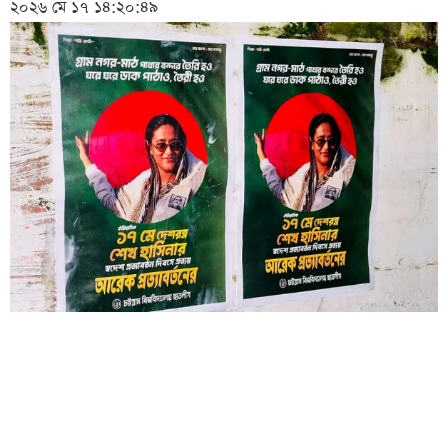
২০২৬ মে ১৭ ১৪:২০:৪৯