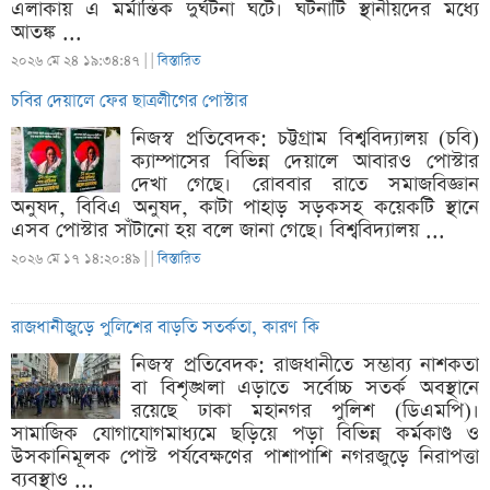
এলাকায় এ মর্মান্তিক দুর্ঘটনা ঘটে। ঘটনাটি স্থানীয়দের মধ্যে
আতঙ্ক ...
২০২৬ মে ২৪ ১৯:৩৪:৪৭ |
|
বিস্তারিত
চবির দেয়ালে ফের ছাত্রলীগের পোস্টার
নিজস্ব প্রতিবেদক: চট্টগ্রাম বিশ্ববিদ্যালয় (চবি)
ক্যাম্পাসের বিভিন্ন দেয়ালে আবারও পোস্টার
দেখা গেছে। রোববার রাতে সমাজবিজ্ঞান
অনুষদ, বিবিএ অনুষদ, কাটা পাহাড় সড়কসহ কয়েকটি স্থানে
এসব পোস্টার সাঁটানো হয় বলে জানা গেছে। বিশ্ববিদ্যালয় ...
২০২৬ মে ১৭ ১৪:২০:৪৯ |
|
বিস্তারিত
রাজধানীজুড়ে পুলিশের বাড়তি সতর্কতা, কারণ কি
নিজস্ব প্রতিবেদক: রাজধানীতে সম্ভাব্য নাশকতা
বা বিশৃঙ্খলা এড়াতে সর্বোচ্চ সতর্ক অবস্থানে
রয়েছে ঢাকা মহানগর পুলিশ (ডিএমপি)।
সামাজিক যোগাযোগমাধ্যমে ছড়িয়ে পড়া বিভিন্ন কর্মকাণ্ড ও
উসকানিমূলক পোস্ট পর্যবেক্ষণের পাশাপাশি নগরজুড়ে নিরাপত্তা
ব্যবস্থাও ...