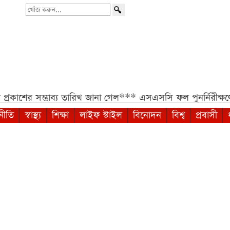
খোঁজ
করুন...
্ভাব্য তারিখ জানা গেল***
এসএসসি ফল পুনর্নিরীক্ষণের আবেদ
নীতি
স্বাস্থ্য
শিক্ষা
লাইফ স্টাইল
বিনোদন
বিশ্ব
প্রবাসী