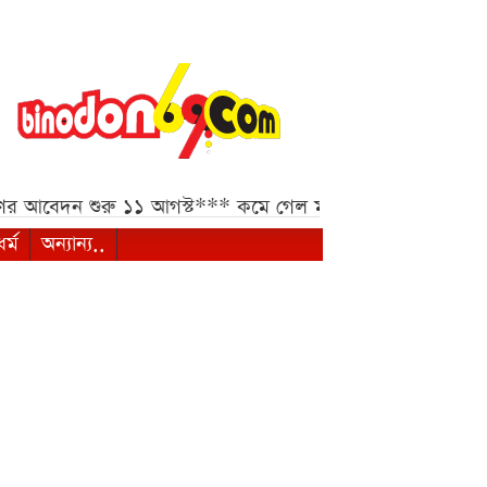
ন শুরু ১১ আগস্ট***
কমে গেল মালয়েশিয়ান রিংগিতের বিনিময় হ
ধর্ম
অন্যান্য..