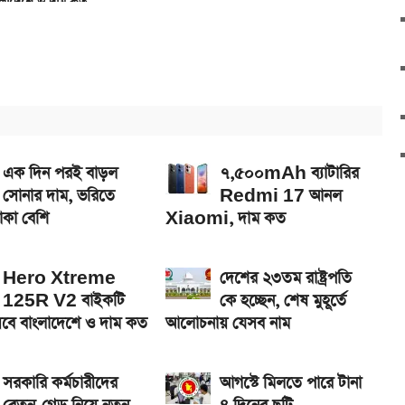
াদেশে ও দাম কত
র দাম
-ভালভ ইঞ্জিন ও TFT ডিসপ্লে
েখা যাবে
সপ্লে, থাকছে সরু ফ্রেম
এক দিন পরই বাড়ল
৭,৫০০mAh ব্যাটারির
সোনার দাম, ভরিতে
Redmi 17 আনল
কা বেশি
Xiaomi, দাম কত
Hero Xtreme
দেশের ২৩তম রাষ্ট্রপতি
125R V2 বাইকটি
কে হচ্ছেন, শেষ মুহূর্তে
বে বাংলাদেশে ও দাম কত
আলোচনায় যেসব নাম
সরকারি কর্মচারীদের
আগস্টে মিলতে পারে টানা