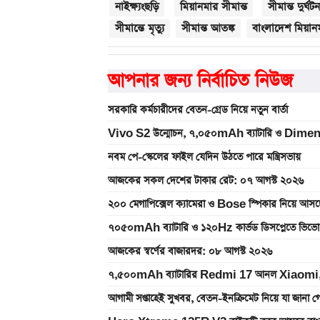
নাইক্ষ্যংছড়ি
মিয়ানমার সীমান্ত
সীমান্ত দুর্ঘটন
সীমান্তে মৃত্যু
সীমান্ত আতঙ্ক
বাংলাদেশ মিয়ানম
আপনার জন্য নির্বাচিত নিউজ
সরকারি কর্মচারীদের বেতন-গ্রেড নিয়ে নতুন বার্তা
Vivo S2 উন্মোচন, ৭,০৫০mAh ব্যাটারি ও Dimen
নবম পে-স্কেলের ফাইল যেদিন উঠতে পারে মন্ত্রিসভায়
আজকের সকল দেশের টাকার রেট: ০৭ আগস্ট ২০২৬
২০০ মেগাপিক্সেল ক্যামেরা ও Bose স্পিকার নিয়
৭০৫০mAh ব্যাটারি ও ১২০Hz কার্ভড ডিসপ্লেতে ভিভো
আজকের স্বর্ণের বাজারদর: ০৮ আগস্ট ২০২৬
৭,৫০০mAh ব্যাটারির Redmi 17 আনল Xiaomi,
আগামী সপ্তাহেই সুখবর, বেতন-ইনক্রিমেট নিয়ে যা জানা গ