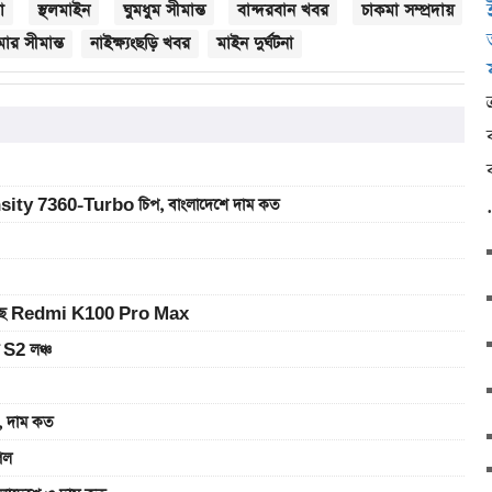
া
স্থলমাইন
ঘুমধুম সীমান্ত
বান্দরবান খবর
চাকমা সম্প্রদায়
ার সীমান্ত
নাইক্ষ্যংছড়ি খবর
মাইন দুর্ঘটনা
sity 7360-Turbo চিপ, বাংলাদেশে দাম কত
ে আসছে Redmi K100 Pro Max
 S2 লঞ্চ
 দাম কত
েল