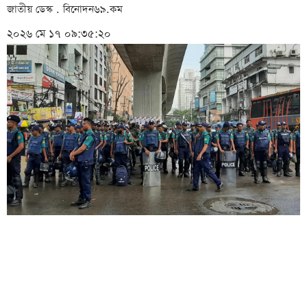
জাতীয় ডেস্ক . বিনোদন৬৯.কম
২০২৬ মে ১৭ ০৯:৩৫:২০