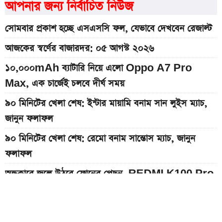
আপনার জন্য নির্বাচিত নিউজ
সোমবার প্রকাশ হচ্ছে এসএসসি ফল, যেভাবে দেখবেন রেজাল্ট
আজকের স্বর্ণের বাজারদর: ০৫ আগস্ট ২০২৬
১০,০০০mAh ব্যাটারি নিয়ে এলো Oppo A7 Pro
Max, এক চার্জেই চলবে দীর্ঘ সময়
৯০ মিনিটের খেলা শেষ: ইন্টার মায়ামি বনাম সান লুইস ম্যাচ,
জানুন ফলাফল
৯০ মিনিটের খেলা শেষ: রেমো বনাম সান্তোস ম্যাচ, জানুন
ফলাফল
অন্ধকারে জ্বলে উঠবে ফোনের পেছন, REDMI K100 Pro
আসছে নতুন চমক নিয়ে
দেশের বাজারে আজকের স্বর্ণের দাম, প্রতি ভরি কত