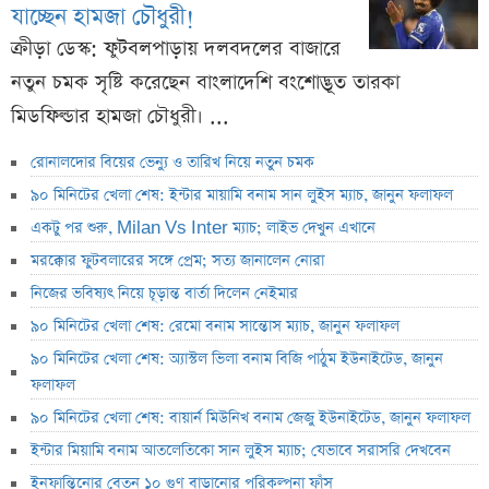
যাচ্ছেন হামজা চৌধুরী!
ক্রীড়া ডেস্ক: ফুটবলপাড়ায় দলবদলের বাজারে
নতুন চমক সৃষ্টি করেছেন বাংলাদেশি বংশোদ্ভূত তারকা
মিডফিল্ডার হামজা চৌধুরী। ...
রোনালদোর বিয়ের ভেন্যু ও তারিখ নিয়ে নতুন চমক
৯০ মিনিটের খেলা শেষ: ইন্টার মায়ামি বনাম সান লুইস ম্যাচ, জানুন ফলাফল
একটু পর শুরু, Milan Vs Inter ম্যাচ; লাইভ দেখুন এখানে
মরক্কোর ফুটবলারের সঙ্গে প্রেম; সত্য জানালেন নোরা
নিজের ভবিষ্যৎ নিয়ে চূড়ান্ত বার্তা দিলেন নেইমার
৯০ মিনিটের খেলা শেষ: রেমো বনাম সান্তোস ম্যাচ, জানুন ফলাফল
৯০ মিনিটের খেলা শেষ: অ্যাস্টল ভিলা বনাম বিজি পাঠুম ইউনাইটেড, জানুন
ফলাফল
৯০ মিনিটের খেলা শেষ: বায়ার্ন মিউনিখ বনাম জেজু ইউনাইটেড, জানুন ফলাফল
ইন্টার মিয়ামি বনাম আতলেতিকো সান লুইস ম্যাচ; যেভাবে সরাসরি দেখবেন
ইনফান্তিনোর বেতন ১০ গুণ বাড়ানোর পরিকল্পনা ফাঁস