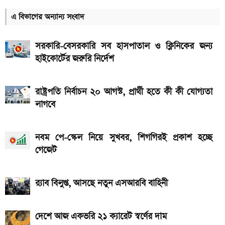
১২ আগস্ট আসছে Realme 16x 5G, ৭,০০০mAh
এ বিভাগের অন্যান্য সংবাদ
ব্যাটারিসহ সম্ভাব্য দাম
৮০০০ mAh ব্যাটারি সহ আসছে Redmi Note 17 5G,
সরকারি-বেসরকারি সব হাসপাতাল ও ক্লিনিকের জন্য
দাম কত?
হাইকোর্টের জরুরি নির্দেশ
একটু পর শুরু, Milan Vs Inter ম্যাচ; লাইভ দেখুন এখানে
রাষ্ট্রপতি নির্বাচন ২০ আগস্ট, প্রার্থী হতে কী কী যোগ্যতা
একটু পর শুরু, চেলসি ও জুভেন্টাস ম্যাচ; লাইভ দেখুন এখানে
লাগবে
ইন্টার মায়ামির বাকি দুই ম্যাচের সূচি প্রকাশ; যেভাবে দেখবেন
লাইভ
নবম পে-স্কেল নিয়ে সুখবর, শিগগিরই প্রকাশ হচ্ছে
গেজেট
গ্যাসের দাম নিয়ে সুখবর, যা জানাল পেট্রোবাংলা
আজকের সকল দেশের টাকার রেট: ০৫ আগস্ট ২০২৬
র‍্যাব বিলুপ্ত, আসছে নতুন এসআরবি বাহিনী
আসছে টানা ৫ দিনের বৃষ্টি!
দেশে আজ একভরি ২১ ক্যারেট স্বর্ণের দাম