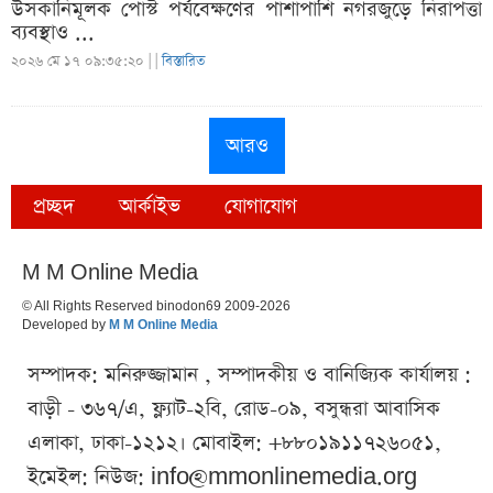
উসকানিমূলক পোস্ট পর্যবেক্ষণের পাশাপাশি নগরজুড়ে নিরাপত্তা
ব্যবস্থাও ...
২০২৬ মে ১৭ ০৯:৩৫:২০ |
|
বিস্তারিত
আরও
প্রচ্ছদ
আর্কাইভ
যোগাযোগ
M M Online Media
© All Rights Reserved binodon69 2009-2026
Developed by
M M Online Media
সম্পাদক: মনিরুজ্জামান , সম্পাদকীয় ও বানিজ্যিক কার্যালয় :
বাড়ী - ৩৬৭/এ, ফ্ল্যাট-২বি, রোড-০৯, বসুন্ধরা আবাসিক
এলাকা, ঢাকা-১২১২। মোবাইল: +৮৮০১৯১১৭২৬০৫১,
ইমেইল: নিউজ:
info@mmonlinemedia.org