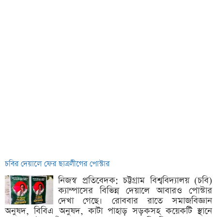
চবির দেয়ালে ফের ছাত্রলীগের পোস্টার
নিজস্ব প্রতিবেদক: চট্টগ্রাম বিশ্ববিদ্যালয় (চবি)
ক্যাম্পাসের বিভিন্ন দেয়ালে আবারও পোস্টার
দেখা গেছে। রোববার রাতে সমাজবিজ্ঞান
অনুষদ, বিবিএ অনুষদ, কাটা পাহাড় সড়কসহ কয়েকটি স্থানে