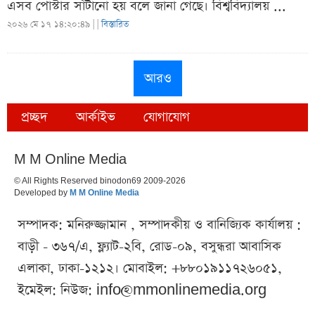
এসব পোস্টার সাঁটানো হয় বলে জানা গেছে। বিশ্ববিদ্যালয় ...
২০২৬ মে ১৭ ১৪:২০:৪৯ |
|
বিস্তারিত
আরও
প্রচ্ছদ
আর্কাইভ
যোগাযোগ
M M Online Media
© All Rights Reserved binodon69 2009-2026
Developed by
M M Online Media
সম্পাদক: মনিরুজ্জামান , সম্পাদকীয় ও বানিজ্যিক কার্যালয় :
বাড়ী - ৩৬৭/এ, ফ্ল্যাট-২বি, রোড-০৯, বসুন্ধরা আবাসিক
এলাকা, ঢাকা-১২১২। মোবাইল: +৮৮০১৯১১৭২৬০৫১,
ইমেইল: নিউজ:
info@mmonlinemedia.org