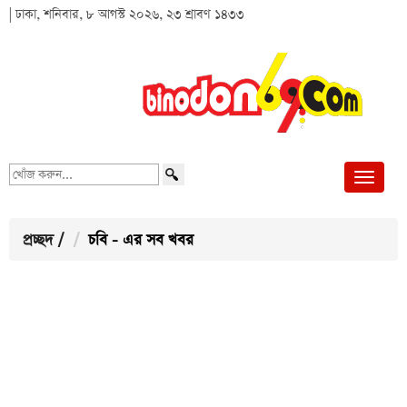
| ঢাকা, শনিবার, ৮ আগস্ট ২০২৬, ২৩ শ্রাবণ ১৪৩৩
খোঁজ
করুন...
প্রচ্ছদ
/
চবি - এর সব খবর