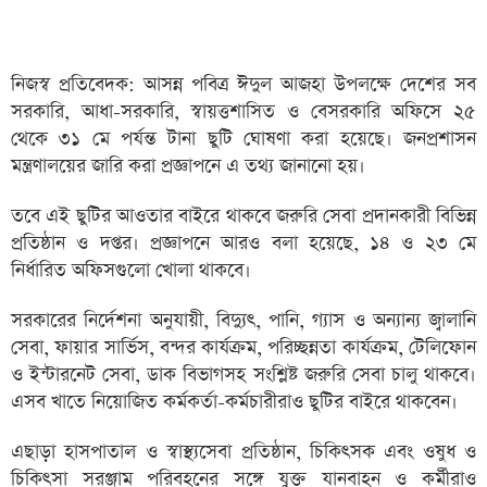
নিজস্ব প্রতিবেদক: আসন্ন পবিত্র ঈদুল আজহা উপলক্ষে দেশের সব
সরকারি, আধা-সরকারি, স্বায়ত্তশাসিত ও বেসরকারি অফিসে ২৫
থেকে ৩১ মে পর্যন্ত টানা ছুটি ঘোষণা করা হয়েছে। জনপ্রশাসন
মন্ত্রণালয়ের জারি করা প্রজ্ঞাপনে এ তথ্য জানানো হয়।
তবে এই ছুটির আওতার বাইরে থাকবে জরুরি সেবা প্রদানকারী বিভিন্ন
প্রতিষ্ঠান ও দপ্তর। প্রজ্ঞাপনে আরও বলা হয়েছে, ১৪ ও ২৩ মে
নির্ধারিত অফিসগুলো খোলা থাকবে।
সরকারের নির্দেশনা অনুযায়ী, বিদ্যুৎ, পানি, গ্যাস ও অন্যান্য জ্বালানি
সেবা, ফায়ার সার্ভিস, বন্দর কার্যক্রম, পরিচ্ছন্নতা কার্যক্রম, টেলিফোন
ও ইন্টারনেট সেবা, ডাক বিভাগসহ সংশ্লিষ্ট জরুরি সেবা চালু থাকবে।
এসব খাতে নিয়োজিত কর্মকর্তা-কর্মচারীরাও ছুটির বাইরে থাকবেন।
এছাড়া হাসপাতাল ও স্বাস্থ্যসেবা প্রতিষ্ঠান, চিকিৎসক এবং ওষুধ ও
চিকিৎসা সরঞ্জাম পরিবহনের সঙ্গে যুক্ত যানবাহন ও কর্মীরাও