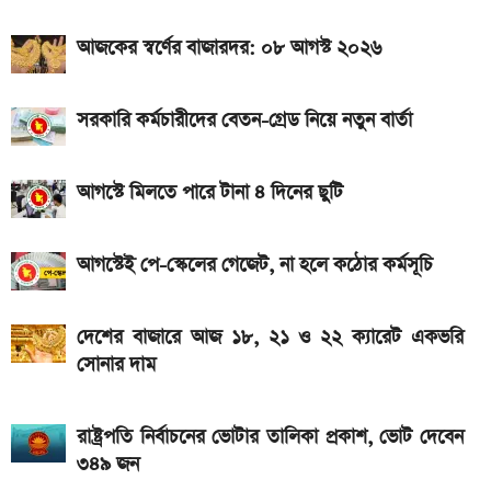
দেশে আজ একভরি ২১ ক্যারেট স্বর্ণের দাম
আজকের স্বর্ণের বাজারদর: ০৮ আগস্ট ২০২৬
২০২৬ সালের প্রথম পূর্ণগ্রাস সূর্যগ্রহণ কবে, কোথা থেকে দেখা
যাবে
সরকারি কর্মচারীদের বেতন-গ্রেড নিয়ে নতুন বার্তা
আগস্টে মিলতে পারে টানা ৪ দিনের ছুটি
আগস্টেই পে-স্কেলের গেজেট, না হলে কঠোর কর্মসূচি
দেশের বাজারে আজ ১৮, ২১ ও ২২ ক্যারেট একভরি
সোনার দাম
রাষ্ট্রপতি নির্বাচনের ভোটার তালিকা প্রকাশ, ভোট দেবেন
৩৪৯ জন