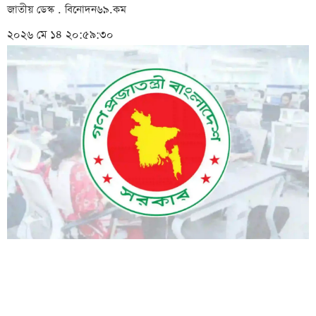
জাতীয় ডেস্ক . বিনোদন৬৯.কম
২০২৬ মে ১৪ ২০:৫৯:৩০