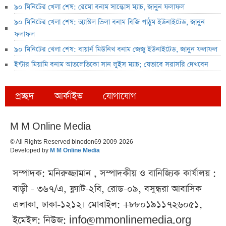
৯০ মিনিটের খেলা শেষ: রেমো বনাম সান্তোস ম্যাচ, জানুন ফলাফল
৯০ মিনিটের খেলা শেষ: অ্যাস্টল ভিলা বনাম বিজি পাঠুম ইউনাইটেড, জানুন
ফলাফল
৯০ মিনিটের খেলা শেষ: বায়ার্ন মিউনিখ বনাম জেজু ইউনাইটেড, জানুন ফলাফল
ইন্টার মিয়ামি বনাম আতলেতিকো সান লুইস ম্যাচ; যেভাবে সরাসরি দেখবেন
প্রচ্ছদ
আর্কাইভ
যোগাযোগ
M M Online Media
© All Rights Reserved binodon69 2009-2026
Developed by
M M Online Media
সম্পাদক: মনিরুজ্জামান , সম্পাদকীয় ও বানিজ্যিক কার্যালয় :
বাড়ী - ৩৬৭/এ, ফ্ল্যাট-২বি, রোড-০৯, বসুন্ধরা আবাসিক
এলাকা, ঢাকা-১২১২। মোবাইল: +৮৮০১৯১১৭২৬০৫১,
ইমেইল: নিউজ:
info@mmonlinemedia.org