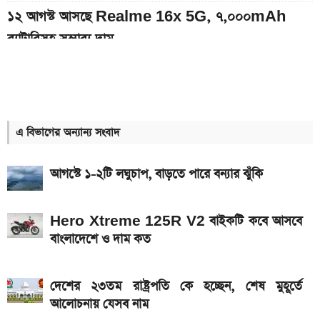
১২ আগস্ট আসছে Realme 16x 5G, ৭,০০০mAh
ব্যাটারিসহ সম্ভাব্য দাম
৭০৫০mAh ব্যাটারি ও ১২০Hz কার্ভড ডিসপ্লেতে ভিভো S2
লঞ্চ
সরকারি কর্মচারীদের বেতন-গ্রেড নিয়ে নতুন বার্তা
এ বিভাগের অন্যান্য সংবাদ
আজকের স্বর্ণের বাজারদর: ০৭ আগস্ট ২০২৬
আগস্টে ১-২টি লঘুচাপ, বাড়তে পারে বন্যার ঝুঁকি
এসএসসি ও সমমানের ফল কবে জানাল শিক্ষা বোর্ড
নতুন পে-স্কেল কার্যকর হলে যেভাবে বকেয়া বেতন পাবেন
Hero Xtreme 125R V2 বাইকটি কবে আসবে
সরকারি চাকরিজীবীরা
বাংলাদেশে ও দাম কত
দেশের বাজারে আজ ১৮, ২১ ও ২২ ক্যারেট একভরি সোনার
দাম
দেশের ২৩তম রাষ্ট্রপতি কে হচ্ছেন, শেষ মুহূর্তে
আলোচনায় যেসব নাম
এসএসসি ফল প্রকাশের চূড়ান্ত তারিখ ঘোষণা