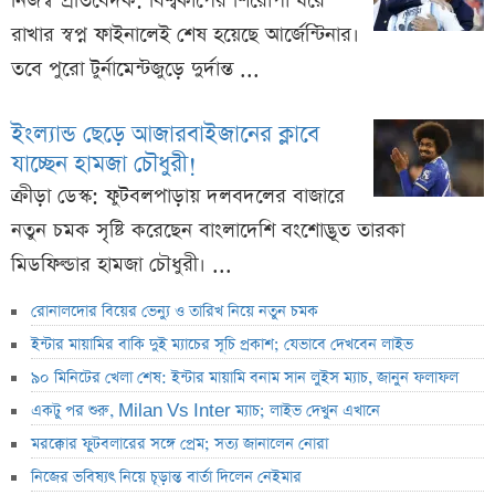
নিজস্ব প্রতিবেদক: বিশ্বকাপের শিরোপা ধরে
রাখার স্বপ্ন ফাইনালেই শেষ হয়েছে আর্জেন্টিনার।
তবে পুরো টুর্নামেন্টজুড়ে দুর্দান্ত ...
ইংল্যান্ড ছেড়ে আজারবাইজানের ক্লাবে
যাচ্ছেন হামজা চৌধুরী!
ক্রীড়া ডেস্ক: ফুটবলপাড়ায় দলবদলের বাজারে
নতুন চমক সৃষ্টি করেছেন বাংলাদেশি বংশোদ্ভূত তারকা
মিডফিল্ডার হামজা চৌধুরী। ...
রোনালদোর বিয়ের ভেন্যু ও তারিখ নিয়ে নতুন চমক
ইন্টার মায়ামির বাকি দুই ম্যাচের সূচি প্রকাশ; যেভাবে দেখবেন লাইভ
৯০ মিনিটের খেলা শেষ: ইন্টার মায়ামি বনাম সান লুইস ম্যাচ, জানুন ফলাফল
একটু পর শুরু, Milan Vs Inter ম্যাচ; লাইভ দেখুন এখানে
মরক্কোর ফুটবলারের সঙ্গে প্রেম; সত্য জানালেন নোরা
নিজের ভবিষ্যৎ নিয়ে চূড়ান্ত বার্তা দিলেন নেইমার