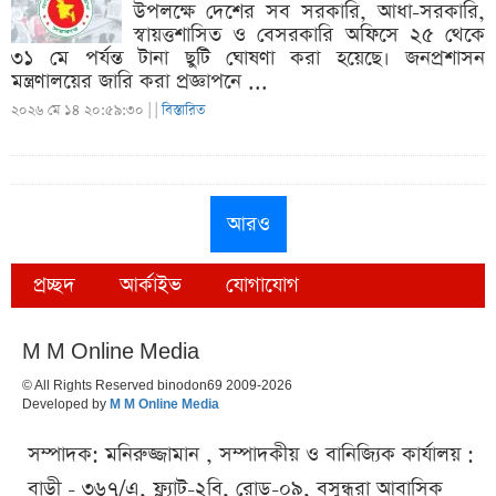
উপলক্ষে দেশের সব সরকারি, আধা-সরকারি,
স্বায়ত্তশাসিত ও বেসরকারি অফিসে ২৫ থেকে
৩১ মে পর্যন্ত টানা ছুটি ঘোষণা করা হয়েছে। জনপ্রশাসন
মন্ত্রণালয়ের জারি করা প্রজ্ঞাপনে ...
২০২৬ মে ১৪ ২০:৫৯:৩০ |
|
বিস্তারিত
আরও
প্রচ্ছদ
আর্কাইভ
যোগাযোগ
M M Online Media
© All Rights Reserved binodon69 2009-2026
Developed by
M M Online Media
সম্পাদক: মনিরুজ্জামান , সম্পাদকীয় ও বানিজ্যিক কার্যালয় :
বাড়ী - ৩৬৭/এ, ফ্ল্যাট-২বি, রোড-০৯, বসুন্ধরা আবাসিক