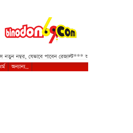
 যেভাবে পাবেন রেজাল্ট***
আসন্ন আইএলটি-টোয়েন্টিতে দুবাই
ধর্ম
অন্যান্য..