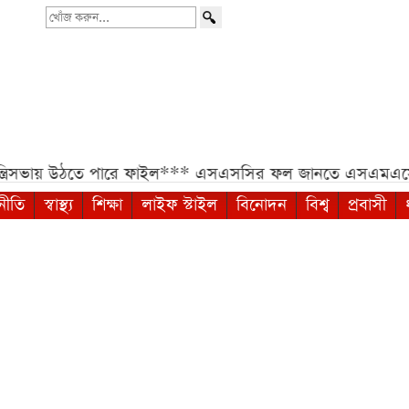
খোঁজ
করুন...
উঠতে পারে ফাইল***
এসএসসির ফল জানতে এসএমএসে নতুন নম্বর,
নীতি
স্বাস্থ্য
শিক্ষা
লাইফ স্টাইল
বিনোদন
বিশ্ব
প্রবাসী