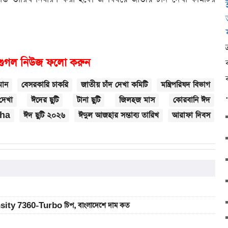
গুগল নিউজ ফলো করুন
মান
বেসরকারি চাকরি
জাতীয় চাঁদ দেখা কমিটি
মন্ত্রিপরিষদ বিভাগ
 দেখা
ঈদের ছুটি
টানা ছুটি
জিলহজ মাস
কোরবানি ঈদ
dha
ঈদ ছুটি ২০২৬
ঈদুল আজহার সম্ভাব্য তারিখ
আরাফা দিবস
sity 7360-Turbo চিপ, বাংলাদেশে দাম কত