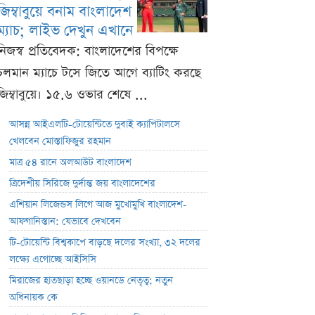
জিম্বাবুয়ে বনাম বাংলাদেশ
ম্যাচ; লাইভ দেখুন এখানে
নিজস্ব প্রতিবেদক: বাংলাদেশের বিপক্ষে
চলমান ম্যাচে টসে জিতে আগে ব্যাটিং করছে
জিম্বাবুয়ে। ১৫.৬ ওভার শেষে ...
আসন্ন আইএলটি-টোয়েন্টিতে দুবাই ক্যাপিটালসে
খেলবেন মোস্তাফিজুর রহমান
মাত্র ৫৪ রানে অলআউট বাংলাদেশ
ত্রিদেশীয় সিরিজে দুর্দান্ত জয় বাংলাদেশের
এশিয়ান লিজেন্ডস লিগে আজ মুখোমুখি বাংলাদেশ-
আফগানিস্তান: যেভাবে দেখবেন
টি-টোয়েন্টি বিশ্বকাপে বাড়ছে দলের সংখ্যা, ৩২ দলের
লক্ষ্যে এগোচ্ছে আইসিসি
মিরাজের হাতছাড়া হচ্ছে ওয়ানডে নেতৃত্ব; নতুন
অধিনায়ক কে