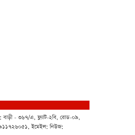
 : বাড়ী - ৩৬৭/এ, ফ্ল্যাট-২বি, রোড-০৯,
০১৯১১৭২৬০৫১, ইমেইল: নিউজ: