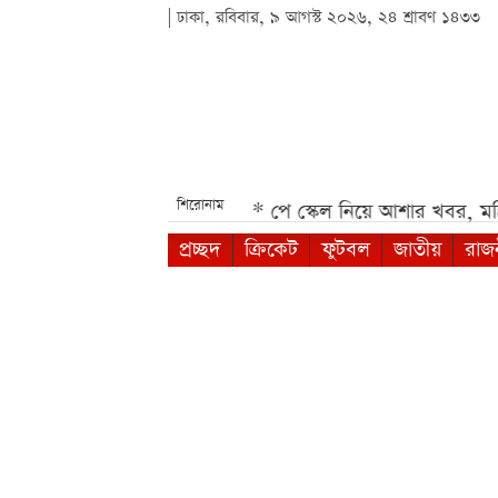
| ঢাকা, রবিবার, ৯ আগস্ট ২০২৬, ২৪ শ্রাবণ ১৪৩৩
শিরোনাম
dmi 17 5G ও 4G***
পে স্কেল নিয়ে আশার খবর, মন্ত্রিসভায় 
প্রচ্ছদ
ক্রিকেট
ফুটবল
জাতীয়
রাজ