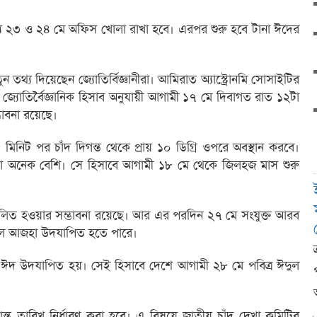
র জন্য ২৩ ও ২৪ মে অফিস খোলা রাখা হবে। এরপর শুরু হবে টানা ঈদের
তথ্য দিয়েছেন জ্যোতির্বিজ্ঞানীরা। আমিরাত অ্যাস্ট্রোনমি সোসাইটির
 জ্যোতির্বৈজ্ঞানিক হিসাব অনুযায়ী আগামী ১৭ মে দিবাগত রাত ১২টা
ভাবনা রয়েছে।
৮ মিনিট পর চাঁদ দিগন্ত থেকে প্রায় ১০ ডিগ্রি ওপরে অবস্থান করবে।
বনা অনেক বেশি। সে হিসাবে আগামী ১৮ মে থেকে জিলহজ মাস শুরু
পালিত হওয়ার সম্ভাবনা রয়েছে। আর এর পরদিন ২৭ মে সংযুক্ত আরব
 ঈদুল আজহা উদযাপিত হতে পারে।
শে ঈদ উদযাপিত হয়। সেই হিসাবে দেশে আগামী ২৮ মে পবিত্র ঈদুল
ন্ত তারিখ নির্ধারণ করা হবে। এ বিষয়ে জাতীয় চাঁদ দেখা কমিটির