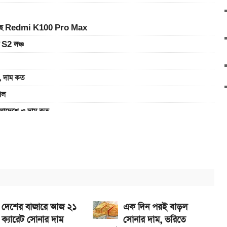
ে আসছে Redmi K100 Pro Max
 S2 লঞ্চ
 দাম কত
েল
াদেশে ও দাম কত
র দাম
-ভালভ ইঞ্জিন ও TFT ডিসপ্লে
সপ্লে, থাকছে সরু ফ্রেম
েখা যাবে
দেশের বাজারে আজ ২১
এক দিন পরই বাড়ল
ক্যারেট সোনার দাম
সোনার দাম, ভরিতে