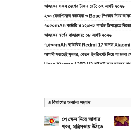
আজকের সকল দেশের টাকার রেট: ০৭ আগস্ট ২০২৬
২০০ মেগাপিক্সেল ক্যামেরা ও Bose স্পিকার নিয়
৭০৫০mAh ব্যাটারি ও ১২০Hz কার্ভড ডিসপ্লেতে ভিভো
আজকের স্বর্ণের বাজারদর: ০৮ আগস্ট ২০২৬
৭,৫০০mAh ব্যাটারির Redmi 17 আনল Xiaomi,
আগামী সপ্তাহেই সুখবর, বেতন-ইনক্রিমেট নিয়ে যা জানা গ
Hero Xtreme 125R V2 বাইকটি কবে আসবে বাংল
আজকের স্বর্ণের বাজারদর: ০৭ আগস্ট ২০২৬
দেশের বাজারে আজ ১৮, ২১ ও ২২ ক্যারেট একভরি সোনা
Bajaj Pulsar N160 S ও N160 SS লঞ্চ, থাকছে ৪
এ বিভাগের অন্যান্য সংবাদ
iQOO Z11-এ থাকছে ৬.৮৩ ইঞ্চির কার্ভড AMOLED ডি
২০২৬ সালের প্রথম পূর্ণগ্রাস সূর্যগ্রহণ কবে, কোথা থেকে দ
পে স্কেল নিয়ে আশার
খবর, মন্ত্রিসভায় উঠতে