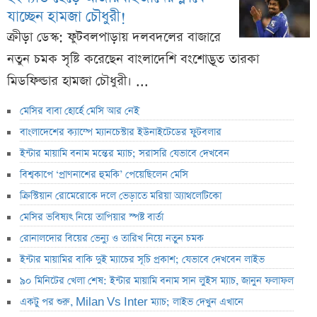
যাচ্ছেন হামজা চৌধুরী!
ক্রীড়া ডেস্ক: ফুটবলপাড়ায় দলবদলের বাজারে
নতুন চমক সৃষ্টি করেছেন বাংলাদেশি বংশোদ্ভূত তারকা
মিডফিল্ডার হামজা চৌধুরী। ...
মেসির বাবা হোর্হে মেসি আর নেই
বাংলাদেশের ক্যাম্পে ম্যানচেস্টার ইউনাইটেডের ফুটবলার
ইন্টার মায়ামি বনাম মন্তের ম্যাচ; সরাসরি যেভাবে দেখবেন
বিশ্বকাপে ‘প্রাণনাশের হুমকি’ পেয়েছিলেন মেসি
ক্রিস্টিয়ান রোমেরোকে দলে ভেড়াতে মরিয়া অ্যাথলেটিকো
মেসির ভবিষ্যৎ নিয়ে তাপিয়ার স্পষ্ট বার্তা
রোনালদোর বিয়ের ভেন্যু ও তারিখ নিয়ে নতুন চমক
ইন্টার মায়ামির বাকি দুই ম্যাচের সূচি প্রকাশ; যেভাবে দেখবেন লাইভ
৯০ মিনিটের খেলা শেষ: ইন্টার মায়ামি বনাম সান লুইস ম্যাচ, জানুন ফলাফল
একটু পর শুরু, Milan Vs Inter ম্যাচ; লাইভ দেখুন এখানে