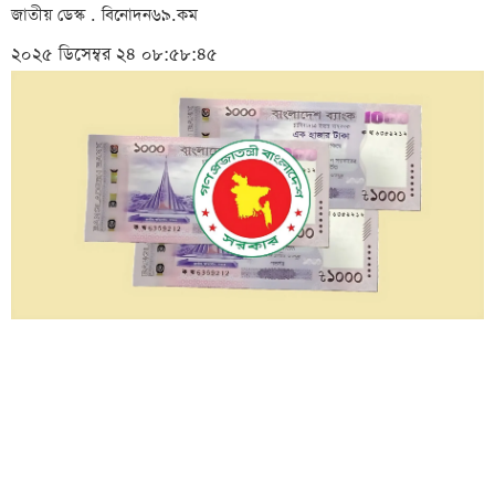
জাতীয় ডেস্ক . বিনোদন৬৯.কম
২০২৫ ডিসেম্বর ২৪ ০৮:৫৮:৪৫