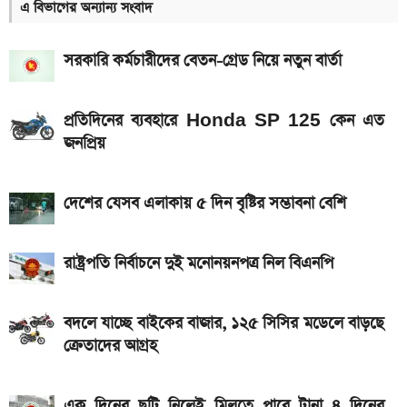
এ বিভাগের অন্যান্য সংবাদ
আগামী সপ্তাহেই সুখবর, বেতন-ইনক্রিমেট নিয়ে যা জানা গেল
সরকারি কর্মচারীদের বেতন-গ্রেড নিয়ে নতুন বার্তা
Bajaj Pulsar N160 S ও N160 SS লঞ্চ, থাকছে ৪-
ভালভ ইঞ্জিন ও TFT ডিসপ্লে
প্রতিদিনের ব্যবহারে Honda SP 125 কেন এত
মালয়েশিয়ায় যেতে বাংলাদেশিদের আবেদন শুরু, অগ্রাধিকার
জনপ্রিয়
পাবেন যারা
৭৫০০mAh ব্যাটারি নিয়ে বাজারে এলো Redmi 17 5G
দেশের যেসব এলাকায় ৫ দিন বৃষ্টির সম্ভাবনা বেশি
ও 4G
iQOO Z11-এ থাকছে ৬.৮৩ ইঞ্চির কার্ভড AMOLED
রাষ্ট্রপতি নির্বাচনে দুই মনোনয়নপত্র নিল বিএনপি
ডিসপ্লে, থাকছে সরু ফ্রেম
দেশের বাজারে আজ ১৮, ২১ ও ২২ ক্যারেট একভরি সোনার
বদলে যাচ্ছে বাইকের বাজার, ১২৫ সিসির মডেলে বাড়ছে
ক্রেতাদের আগ্রহ
দাম
Bajaj Pulsar N160 S: দাম, ইঞ্জিন, ফিচার ও
এক দিনের ছুটি নিলেই মিলতে পারে টানা ৪ দিনের