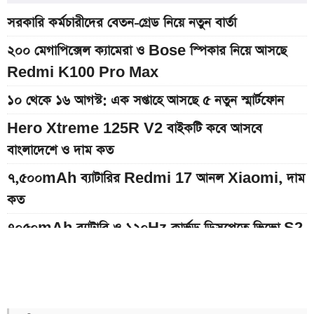
সরকারি কর্মচারীদের বেতন-গ্রেড নিয়ে নতুন বার্তা
২০০ মেগাপিক্সেল ক্যামেরা ও Bose স্পিকার নিয়ে আসছে
Redmi K100 Pro Max
১০ থেকে ১৬ আগস্ট: এক সপ্তাহে আসছে ৫ নতুন স্মার্টফোন
Hero Xtreme 125R V2 বাইকটি কবে আসবে
বাংলাদেশে ও দাম কত
৭,৫০০mAh ব্যাটারির Redmi 17 আনল Xiaomi, দাম
কত
৭০৫০mAh ব্যাটারি ও ১২০Hz কার্ভড ডিসপ্লেতে ভিভো S2
লঞ্চ
আজকের স্বর্ণের বাজারদর: ০৮ আগস্ট ২০২৬
ইন্টার মায়ামি বনাম মন্তের ম্যাচ; সরাসরি যেভাবে দেখবেন