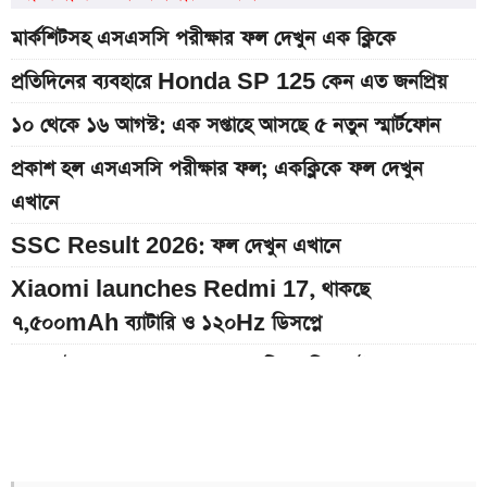
মার্কশিটসহ এসএসসি পরীক্ষার ফল দেখুন এক ক্লিকে
প্রতিদিনের ব্যবহারে Honda SP 125 কেন এত জনপ্রিয়
১০ থেকে ১৬ আগস্ট: এক সপ্তাহে আসছে ৫ নতুন স্মার্টফোন
প্রকাশ হল এসএসসি পরীক্ষার ফল; একক্লিকে ফল দেখুন
এখানে
SSC Result 2026: ফল দেখুন এখানে
Xiaomi launches Redmi 17, থাকছে
৭,৫০০mAh ব্যাটারি ও ১২০Hz ডিসপ্লে
২ লাখ টাকার মধ্যে বাংলাদেশে ১০টি জনপ্রিয় বাইক, দাম ও
মাইলেজ
Yamaha MT-15 V2 2026: নতুন ৬ রঙে আরও
আকর্ষণীয় স্পোর্টস বাইক