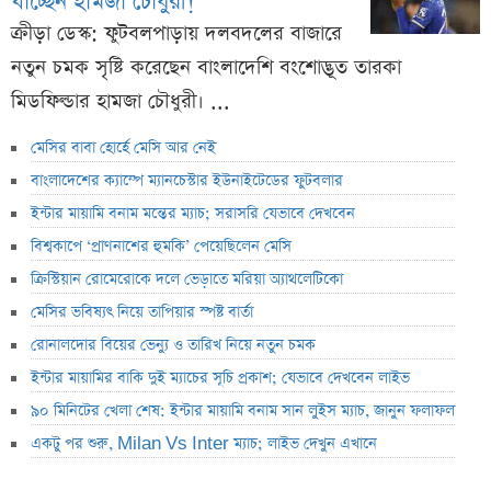
যাচ্ছেন হামজা চৌধুরী!
ক্রীড়া ডেস্ক: ফুটবলপাড়ায় দলবদলের বাজারে
নতুন চমক সৃষ্টি করেছেন বাংলাদেশি বংশোদ্ভূত তারকা
মিডফিল্ডার হামজা চৌধুরী। ...
মেসির বাবা হোর্হে মেসি আর নেই
বাংলাদেশের ক্যাম্পে ম্যানচেস্টার ইউনাইটেডের ফুটবলার
ইন্টার মায়ামি বনাম মন্তের ম্যাচ; সরাসরি যেভাবে দেখবেন
বিশ্বকাপে ‘প্রাণনাশের হুমকি’ পেয়েছিলেন মেসি
ক্রিস্টিয়ান রোমেরোকে দলে ভেড়াতে মরিয়া অ্যাথলেটিকো
মেসির ভবিষ্যৎ নিয়ে তাপিয়ার স্পষ্ট বার্তা
রোনালদোর বিয়ের ভেন্যু ও তারিখ নিয়ে নতুন চমক
ইন্টার মায়ামির বাকি দুই ম্যাচের সূচি প্রকাশ; যেভাবে দেখবেন লাইভ
৯০ মিনিটের খেলা শেষ: ইন্টার মায়ামি বনাম সান লুইস ম্যাচ, জানুন ফলাফল
একটু পর শুরু, Milan Vs Inter ম্যাচ; লাইভ দেখুন এখানে