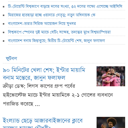
টি-টোয়েন্টি বিশ্বকাপে বাড়ছে দলের সংখ্যা, ৩২ দলের লক্ষ্যে এগোচ্ছে আইসিসি
মিরাজের হাতছাড়া হচ্ছে ওয়ানডে নেতৃত্ব; নতুন অধিনায়ক কে
বাংলাদেশ-ভারত সিরিজ আয়োজন নিয়ে সুখবর
বিশ্বকাপে স্পেনের দুই ম্যাচে বেটিং সন্দেহ, তদন্তের মুখে বিশ্বচ্যাম্পিয়রা
বাংলাদেশ বনাম জিম্বাবুয়ে; দ্বিতীয় টি-টোয়েন্টি শেষ, জানুন ফলাফল
ফুটবল
৯০ মিনিটের খেলা শেষ; ইন্টার মায়ামি
বনাম মন্তেরে, জানুন ফলাফল
ক্রীড়া ডেস্ক: লিগস কাপের গ্রুপ পর্বের
হাইভোল্টেজ ম্যাচে ইন্টার মায়ামিকে ২-১ গোলের ব্যবধানে
পরাজিত করেছে ...
ইংল্যান্ড ছেড়ে আজারবাইজানের ক্লাবে