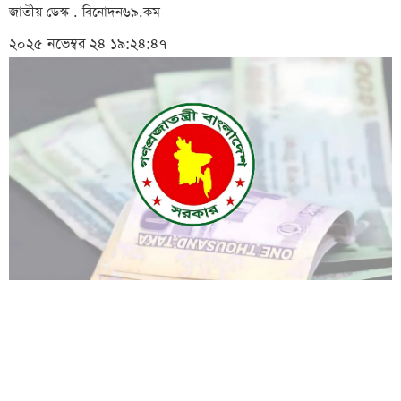
জাতীয় ডেস্ক . বিনোদন৬৯.কম
২০২৫ নভেম্বর ২৪ ১৯:২৪:৪৭