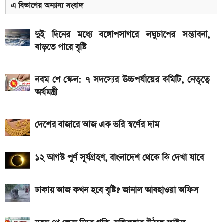
এ বিভাগের অন্যান্য সংবাদ
৭৫০০mAh ব্যাটারি নিয়ে বাজারে এলো Redmi 17 5G
ও 4G
দুই দিনের মধ্যে বঙ্গোপসাগরে লঘুচাপের সম্ভাবনা,
বাড়তে পারে বৃষ্টি
২ লাখ টাকার মধ্যে বাংলাদেশে ৫টি ১২৫ সিসির বাইক,
মাইলেজ ও দাম
নবম পে স্কেল: ৭ সদস্যের উচ্চপর্যায়ের কমিটি, নেতৃত্বে
আজকের স্বর্ণের বাজারদর: ১০ আগস্ট ২০২৬
অর্থমন্ত্রী
২০২৬ সালে ২ হাজার টাকার মধ্যে সেরা ৫টি ৪জি বাটুন ফোন
দেশের বাজারে আজ এক ভরি স্বর্ণের দাম
আজকের সকল দেশের টাকার রেট: ০৯ আগস্ট ২০২৬
আজ এসএসসি পরীক্ষার রেজাল্ট; যেভাবে জানবেন ফল
১২ আগস্ট পূর্ণ সূর্যগ্রহণ, বাংলাদেশ থেকে কি দেখা যাবে
এসএসসি পরীক্ষা ২০২৬; এক ক্লিকে ফল দেখুন এখানে
ঢাকায় আজ কখন হবে বৃষ্টি? জানাল আবহাওয়া অফিস