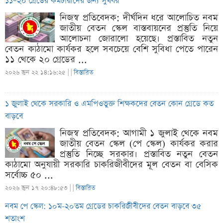
১১–২০ গ্রেডের কর্মচারীদের জন্য সুখবর
নিজস্ব প্রতিবেদক: দীর্ঘদিন ধরে আলোচিত নবম
জাতীয় বেতন স্কেল বাস্তবায়নের প্রস্তুতি নিয়ে
আলোচনা জোরালো হয়েছে। প্রস্তাবিত নতুন
বেতন কাঠামো কার্যকর হলে সবচেয়ে বেশি সুবিধা পেতে পারেন
১১ থেকে ২০ গ্রেডের ...
২০২৬ জুন ২২ ১৪:১৬:২৫ |
|
বিস্তারিত
১ জুলাই থেকে সরকারি ও এমপিওভুক্ত শিক্ষকদের বেতন কোন গ্রেডে কত
বাড়বে
নিজস্ব প্রতিবেদক: আগামী ১ জুলাই থেকে নবম
জাতীয় বেতন স্কেল (পে স্কেল) কার্যকর করার
প্রস্তুতি নিচ্ছে সরকার। প্রস্তাবিত নতুন বেতন
কাঠামো অনুযায়ী সরকারি চাকরিজীবীদের মূল বেতন বা বেসিক
সর্বোচ্চ ৫০ ...
২০২৬ জুন ১৭ ২০:৪৮:৫৩ |
|
বিস্তারিত
নবম পে স্কেল: ১০ম-২০তম গ্রেডের চাকরিজীবীদের বেতন বাড়বে ৩৫
শতাংশ