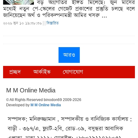
বড় অগ্রগতির ইঙ্গিত মিলেছে। জুন মাসের
মধ্যেই নতুন পে-স্কেলের গেজেট প্রকাশের প্রস্তুতি চলছে বলে
জানিয়েছেন অর্থ ও পরিকল্পনামন্ত্রী আমির খসরু ...
২০২৬ জুন ১০ ১৯:৩৮:৩৬ |
|
বিস্তারিত
আরও
প্রচ্ছদ
আর্কাইভ
যোগাযোগ
M M Online Media
© All Rights Reserved binodon69 2009-2026
Developed by
M M Online Media
সম্পাদক: মনিরুজ্জামান , সম্পাদকীয় ও বানিজ্যিক কার্যালয় :
বাড়ী - ৩৬৭/এ, ফ্ল্যাট-২বি, রোড-০৯, বসুন্ধরা আবাসিক