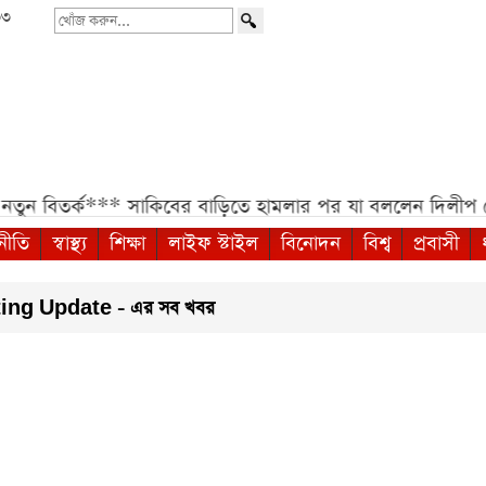
৩৩
খোঁজ
করুন...
 বিতর্ক***
সাকিবের বাড়িতে হামলার পর যা বললেন দিলীপ ঘোষ
নীতি
স্বাস্থ্য
শিক্ষা
লাইফ স্টাইল
বিনোদন
বিশ্ব
প্রবাসী
g Update - এর সব খবর