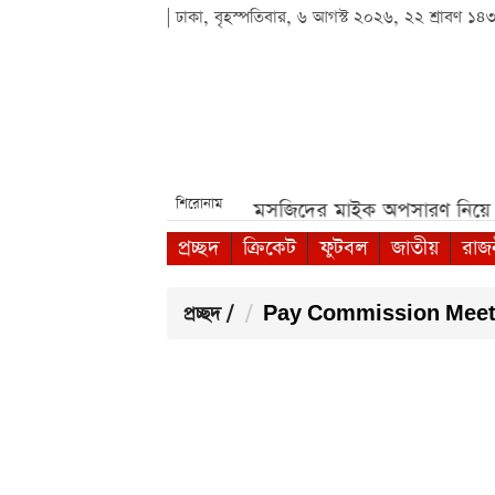
| ঢাকা, বৃহস্পতিবার, ৬ আগস্ট ২০২৬, ২২ শ্রাবণ ১৪
শিরোনাম
ৃত্তি পরীক্ষা***
পশ্চিমবঙ্গে মসজিদের মাইক অপসারণ নিয়ে নতুন
প্রচ্ছদ
ক্রিকেট
ফুটবল
জাতীয়
রাজ
প্রচ্ছদ
/
Pay Commission Meetin