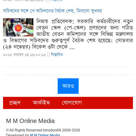
সচিবদের সঙ্গে পে কমিশনের বৈঠক শেষ, মিললো সুখবর
নিজস্ব প্রতিবেদক: সরকারি কর্মচারীদের নতুন
বেতন স্কেল (পে-স্কেল) প্রণয়নের জন্য গঠিত
জাতীয় বেতন কমিশনের সঙ্গে বিভিন্ন মন্ত্রণালয়
ও বিভাগের সচিবদের গুরুত্বপূর্ণ বৈঠক শেষ হয়েছে। সোমবার
(২৪ নভেম্বর) বিকেল ৩টা থেকে ...
২০২৫ নভেম্বর ২৪ ১৯:০০:১৫ |
|
বিস্তারিত
আরও
প্রচ্ছদ
আর্কাইভ
যোগাযোগ
M M Online Media
© All Rights Reserved binodon69 2009-2026
Developed by
M M Online Media