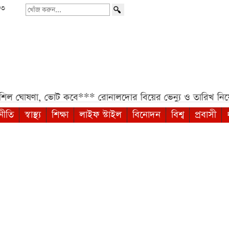
৩৩
খোঁজ
করুন...
, ভোট কবে***
রোনালদোর বিয়ের ভেন্যু ও তারিখ নিয়ে নতুন চমক*
নীতি
স্বাস্থ্য
শিক্ষা
লাইফ স্টাইল
বিনোদন
বিশ্ব
প্রবাসী