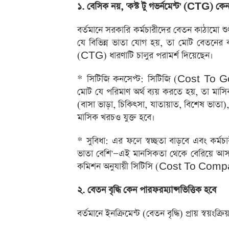
১. বেসিক নয়, 'কস্ট টু গভর্নমেন্ট' (CTG) ক
বর্তমানে সরকারি কর্মচারীদের বেতন কাঠামো শুধ
যে বিভিন্ন ভাতা যোগ হয়, তা মোট বেতনের বড
(CTG) ধারণাটি চালুর পরামর্শ দিয়েছেন।
* সিটিজি কনসেপ্ট: সিটিজি (Cost To 
মোট যে পরিমাণ অর্থ ব্যয় করতে হয়, তা মাস
(বাসা ভাড়া, চিকিৎসা, যাতায়াত, বিশেষ ভাতা),
মাসিক খরচও যুক্ত হবে।
* সুবিধা: এর ফলে স্বচ্ছতা বাড়বে এবং কর্মচ
ভাতা বেশি'—এই মানসিকতা থেকে বেরিয়ে আসত
কমিশন অনুযায়ী সিটিসি (Cost To Company) 
২. বেতন বৃদ্ধি কেন পারফরম্যান্সভিত্তিক হবে
বর্তমানে ইনক্রিমেন্ট (বেতন বৃদ্ধি) প্রায় স্বয়ংক