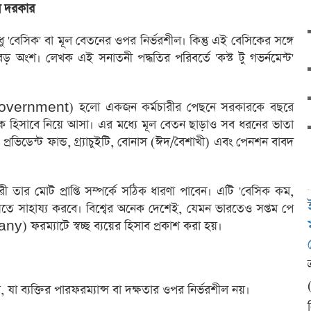
েন দরকার
ু 'বেসিক' বা মূল বেতনের ওপর নির্ভরশীল। কিন্তু এই বেসিকের সঙ্গে
় অংশ। লেখক এই সনাতনী পদ্ধতির পরিবর্তে 'কস্ট টু গভর্নমেন্ট'
Government) হলো একজন কর্মচারীর পেছনে সরকারকে বছরে
িক হিসাবে নিয়ে আসা। এর মধ্যে মূল বেতন ছাড়াও সব ধরনের ভাতা
 প্রভিডেন্ট ফান্ড, গ্র্যাচুইটি, বোনাস (ঈদ/বৈশাখী) এবং পেনশন বাবদ
ারী তার মোট প্রাপ্তি সম্পর্কে সঠিক ধারণা পাবেন। এটি 'বেসিক কম,
ে সাহায্য করবে। বিশ্বের অনেক দেশেই, যেমন ভারতেও সপ্তম পে
ফরম্যাটে স্বচ্ছ ব্যয়ের হিসাব প্রকাশ করা হয়।
্রিয়, যা ব্যক্তির পারফরম্যান্স বা দক্ষতার ওপর নির্ভরশীল নয়।