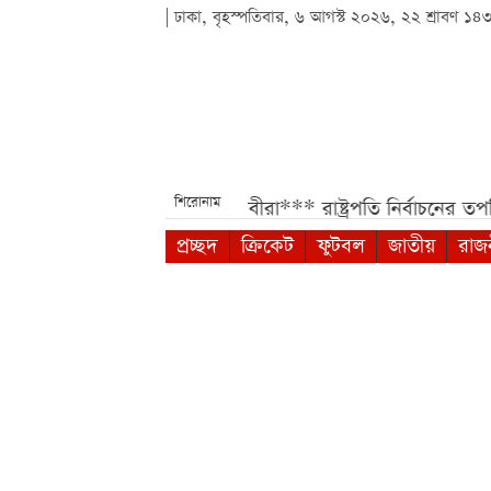
| ঢাকা, বৃহস্পতিবার, ৬ আগস্ট ২০২৬, ২২ শ্রাবণ ১৪
শিরোনাম
েন সরকারি চাকরিজীবীরা***
রাষ্ট্রপতি নির্বাচনের তপশিল ঘোষণা
প্রচ্ছদ
ক্রিকেট
ফুটবল
জাতীয়
রাজ