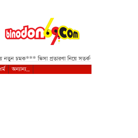
**
ভিসা প্রতারণা নিয়ে সতর্কবার্তা ভারতীয় হাইকমিশনের***
দেশের
ধর্ম
অন্যান্য..