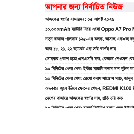
আপনার জন্য নির্বাচিত নিউজ
আজকের স্বর্ণের বাজারদর: ০৫ আগস্ট ২০২৬
১০,০০০mAh ব্যাটারি নিয়ে এলো Oppo A7 Pro Max
নতুন বাজাজ পালসার ১২৫-এর ঝলক, আসছে একগুচ্ছ বড়
আজ ১৮, ২১, ২২ ক্যারেট এক ভরি স্বর্ণের দাম
সোমবার প্রকাশ হচ্ছে এসএসসি ফল, যেভাবে দেখবেন রেজ
৯০ মিনিটের খেলা শেষ: ইন্টার মায়ামি বনাম সান লুইস ম্
৯০ মিনিটের খেলা শেষ: রেমো বনাম সান্তোস ম্যাচ, জান
অন্ধকারে জ্বলে উঠবে ফোনের পেছন, REDMI K100 
দেশের বাজারে আজকের স্বর্ণের দাম, প্রতি ভরি কত
৯০ মিনিটের খেলা শেষ: বায়ার্ন মিউনিখ বনাম জেজু ইউন
একটু পর শুরু, Milan Vs Inter ম্যাচ; লাইভ দেখুন 
গ্যাসের দাম নিয়ে সুখবর, যা জানাল পেট্রোবাংলা