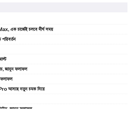
, এক চার্জেই চলবে দীর্ঘ সময়
 পরিবর্তন
াল্ট
যাচ, জানুন ফলাফল
ুন ফলাফল
Pro আসছে নতুন চমক নিয়ে
াইটেড, জানুন ফলাফল
এখানে