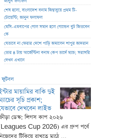
জানুন ফলাফল
শেষ হলো, বাংলাদেশ বনাম জিম্বাবুয়ে প্রথম টি-
টোয়েন্টি; জানুন ফলাফল
মেসি-এমবাপের গোল সমান হলে গোল্ডেন বুট জিতবেন
কে
যেভাবে না ফেরার দেশে পাড়ি জমালেন শাপুর জাদরান
ভোর ৪ টায় আর্জেন্টিনা বনাম কেপ ভার্দে ম্যাচ; সরাসরি
দেখন এখানে
ফুটবল
ইন্টার মায়ামির বাকি দুই
ম্যাচের সূচি প্রকাশ;
যেভাবে দেখবেন লাইভ
ক্রীড়া ডেস্ক: লিগস কাপ ২০২৬
(Leagues Cup 2026) এর গ্রুপ পর্বে
নিজেদের টিকিয়ে রাখতে মাঠে ...