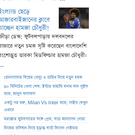
ইংল্যান্ড ছেড়ে
আজারবাইজানের ক্লাবে
যাচ্ছেন হামজা চৌধুরী!
ক্রীড়া ডেস্ক: ফুটবলপাড়ায় দলবদলের
বাজারে নতুন চমক সৃষ্টি করেছেন বাংলাদেশি
বংশোদ্ভূত তারকা মিডফিল্ডার হামজা চৌধুরী।
...
রোনালদোর বিয়ের ভেন্যু ও তারিখ নিয়ে নতুন চমক
৯০ মিনিটের খেলা শেষ: ইন্টার মায়ামি বনাম সান লুইস
ম্যাচ, জানুন ফলাফল
একটু পর শুরু, Milan Vs Inter ম্যাচ; লাইভ দেখুন
এখানে
মরক্কোর ফুটবলারের সঙ্গে প্রেম; সত্য জানালেন নোরা
নিজের ভবিষ্যৎ নিয়ে চূড়ান্ত বার্তা দিলেন নেইমার