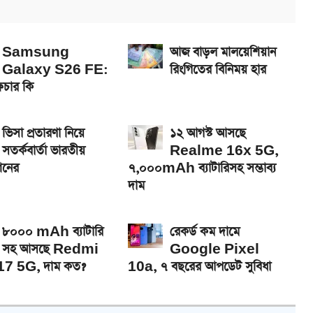
Samsung
আজ বাড়ল মালয়েশিয়ান
Galaxy S26 FE:
রিংগিতের বিনিময় হার
িচার কি
ভিসা প্রতারণা নিয়ে
১২ আগস্ট আসছে
সতর্কবার্তা ভারতীয়
Realme 16x 5G,
শনের
৭,০০০mAh ব্যাটারিসহ সম্ভাব্য
দাম
৮০০০ mAh ব্যাটারি
রেকর্ড কম দামে
সহ আসছে Redmi
Google Pixel
7 5G, দাম কত?
10a, ৭ বছরের আপডেট সুবিধা