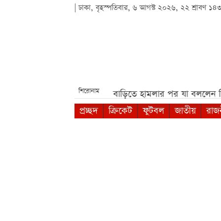
| ঢাকা, বৃহস্পতিবার, ৬ আগস্ট ২০২৬, ২২ শ্রাবণ ১৪
শিরোনাম
 বিতর্ক***
সাকিবের বাড়িতে হামলার পর যা বললেন দিলীপ ঘো
প্রচ্ছদ
ক্রিকেট
ফুটবল
জাতীয়
রাজ