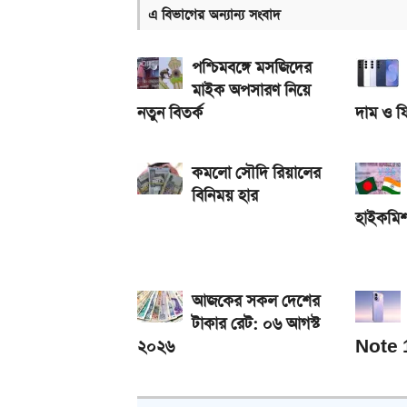
এ বিভাগের অন্যান্য সংবাদ
আজকের সকল দেশের টাকার রেট: ০৫ আগস্ট ২০২৬
আসছে টানা ৫ দিনের বৃষ্টি!
পশ্চিমবঙ্গে মসজিদের
মাইক অপসারণ নিয়ে
নতুন বিতর্ক
দাম ও ফ
কমলো সৌদি রিয়ালের
বিনিময় হার
হাইকমি
আজকের সকল দেশের
টাকার রেট: ০৬ আগস্ট
২০২৬
Note 1