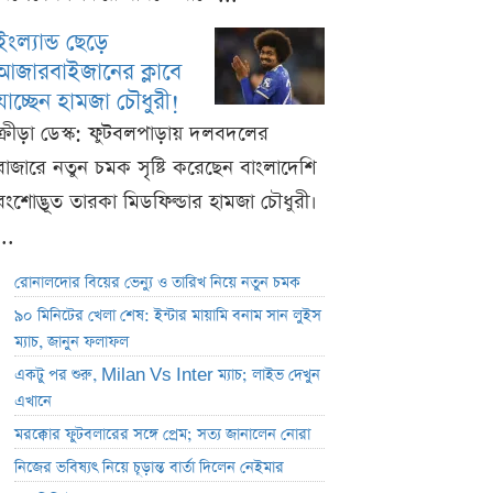
ইংল্যান্ড ছেড়ে
আজারবাইজানের ক্লাবে
যাচ্ছেন হামজা চৌধুরী!
ক্রীড়া ডেস্ক: ফুটবলপাড়ায় দলবদলের
বাজারে নতুন চমক সৃষ্টি করেছেন বাংলাদেশি
বংশোদ্ভূত তারকা মিডফিল্ডার হামজা চৌধুরী।
...
রোনালদোর বিয়ের ভেন্যু ও তারিখ নিয়ে নতুন চমক
৯০ মিনিটের খেলা শেষ: ইন্টার মায়ামি বনাম সান লুইস
ম্যাচ, জানুন ফলাফল
একটু পর শুরু, Milan Vs Inter ম্যাচ; লাইভ দেখুন
এখানে
মরক্কোর ফুটবলারের সঙ্গে প্রেম; সত্য জানালেন নোরা
নিজের ভবিষ্যৎ নিয়ে চূড়ান্ত বার্তা দিলেন নেইমার