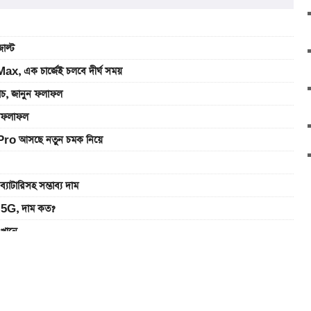
াল্ট
, এক চার্জেই চলবে দীর্ঘ সময়
যাচ, জানুন ফলাফল
ুন ফলাফল
Pro আসছে নতুন চমক নিয়ে
রিসহ সম্ভাব্য দাম
5G, দাম কত?
এখানে
ানে
খবেন লাইভ