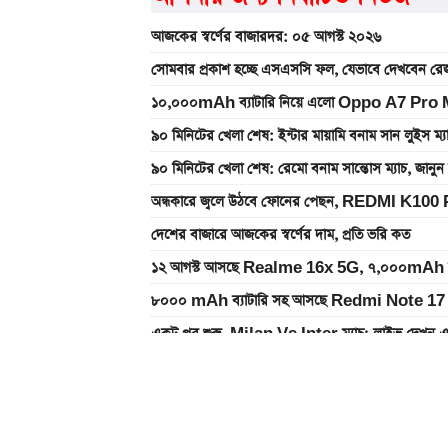
আজকের স্বর্ণের বাজারদর: ০৫ আগস্ট ২০২৬
সোমবার প্রকাশ হচ্ছে এসএসসি ফল, যেভাবে দেখবেন রেজ
১০,০০০mAh ব্যাটারি নিয়ে এলো Oppo A7 Pro Max
৯০ মিনিটের খেলা শেষ: ইন্টার মায়ামি বনাম সান লুইস ম্
৯০ মিনিটের খেলা শেষ: রেমো বনাম সান্তোস ম্যাচ, জান
অন্ধকারে জ্বলে উঠবে ফোনের পেছন, REDMI K100 
দেশের বাজারে আজকের স্বর্ণের দাম, প্রতি ভরি কত
১২ আগস্ট আসছে Realme 16x 5G, ৭,০০০mAh ব্যাটা
৮০০০ mAh ব্যাটারি সহ আসছে Redmi Note 17 
একটু পর শুরু, Milan Vs Inter ম্যাচ; লাইভ দেখুন 
একটু পর শুরু, চেলসি ও জুভেন্টাস ম্যাচ; লাইভ দেখুন এখ
ইন্টার মায়ামির বাকি দুই ম্যাচের সূচি প্রকাশ; যেভাবে দে
গ্যাসের দাম নিয়ে সুখবর, যা জানাল পেট্রোবাংলা