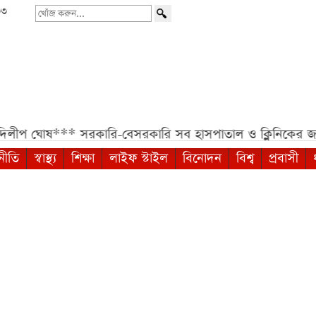
৩৩
খোঁজ
করুন...
ষ***
সরকারি-বেসরকারি সব হাসপাতাল ও ক্লিনিকের জন্য হাইকোর্ট
নীতি
স্বাস্থ্য
শিক্ষা
লাইফ স্টাইল
বিনোদন
বিশ্ব
প্রবাসী