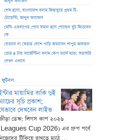
জানুন ফলাফল
শেষ হলো, বাংলাদেশ বনাম জিম্বাবুয়ে প্রথম টি-
টোয়েন্টি; জানুন ফলাফল
মেসি-এমবাপের গোল সমান হলে গোল্ডেন বুট জিতবেন
কে
যেভাবে না ফেরার দেশে পাড়ি জমালেন শাপুর জাদরান
ভোর ৪ টায় আর্জেন্টিনা বনাম কেপ ভার্দে ম্যাচ; সরাসরি
দেখন এখানে
ফুটবল
ইন্টার মায়ামির বাকি দুই
ম্যাচের সূচি প্রকাশ;
যেভাবে দেখবেন লাইভ
ক্রীড়া ডেস্ক: লিগস কাপ ২০২৬
(Leagues Cup 2026) এর গ্রুপ পর্বে
নিজেদের টিকিয়ে রাখতে মাঠে ...