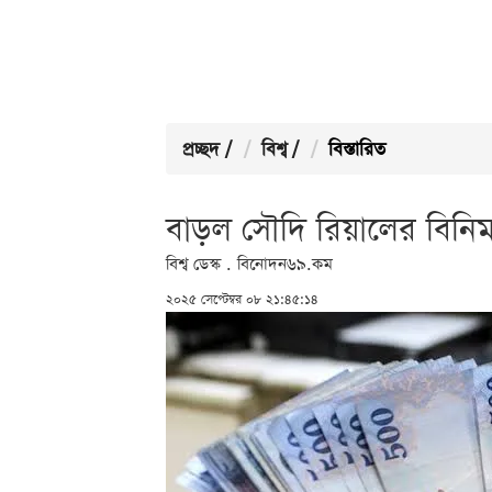
প্রচ্ছদ
/
বিশ্ব
/
বিস্তারিত
বাড়ল সৌদি রিয়ালের বিনি
বিশ্ব ডেস্ক . বিনোদন৬৯.কম
২০২৫ সেপ্টেম্বর ০৮ ২১:৪৫:১৪