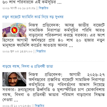
৬০ লাখ পরিবারকে এই কর্মসূচির ...
২০২৬ আগস্ট ০৬ ১৮:৫৩:৩৯ |
|
বিস্তারিত
নতুন বাজেটে ফ্যামিলি কার্ড নিয়ে বড় সুখবর
নিজস্ব প্রতিবেদক: আসন্ন জাতীয় বাজেটে
সামাজিক নিরাপত্তা কর্মসূচির পরিধি আরও
বাড়ানোর পরিকল্পনা করছে সরকার। এর অংশ
হিসেবে আগামী অর্থবছরে প্রায় ৪০ লাখ ২০ হাজার নতুন
মানুষকে ফ্যামিলি কার্ডের আওতায় আনার ...
২০২৬ জুন ০৩ ১৪:৪৭:০০ |
|
বিস্তারিত
বাড়ছে বয়স্ক, বিধবা ও প্রতিবন্ধী ভাতা
নিজস্ব প্রতিবেদক: আগামী ২০২৬-২৭
অর্থবছরের প্রস্তাবিত বাজেটে সামাজিক নিরাপত্তা
কর্মসূচিতে বড় পরিবর্তনের আভাস দিয়েছে
সরকার। দ্রব্যমূল্যের ঊর্ধ্বগতি ও মূল্যস্ফীতির চাপ মোকাবিলায়
বয়স্ক, বিধবা ও প্রতিবন্ধী ভাতার পরিমাণ বাড়ানোর সিদ্ধান্ত
নেওয়া ...
২০২৬ মে ১২ ০৭:১৩:৪০ |
|
বিস্তারিত