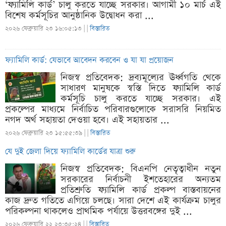
‘ফ্যামিলি কার্ড’ চালু করতে যাচ্ছে সরকার। আগামী ১০ মার্চ এই
বিশেষ কর্মসূচির আনুষ্ঠানিক উদ্বোধন করা ...
২০২৬ ফেব্রুয়ারি ২৩ ১৬:০৫:১৩ |
|
বিস্তারিত
ফ্যামিলি কার্ড: যেভাবে আবেদন করবেন ও যা যা প্রয়োজন
নিজস্ব প্রতিবেদক: দ্রব্যমূল্যের ঊর্ধ্বগতি থেকে
সাধারণ মানুষকে স্বস্তি দিতে ফ্যামিলি কার্ড
কর্মসূচি চালু করতে যাচ্ছে সরকার। এই
প্রকল্পের মাধ্যমে নির্বাচিত পরিবারগুলোকে সরাসরি নিয়মিত
নগদ অর্থ সহায়তা দেওয়া হবে। এই সহায়তার ...
২০২৬ ফেব্রুয়ারি ২৩ ১৫:৫৫:৩৯ |
|
বিস্তারিত
যে দুই জেলা দিয়ে ফ্যামিলি কার্ডের যাত্রা শুরু
নিজস্ব প্রতিবেদক: বিএনপি নেতৃত্বাধীন নতুন
সরকারের নির্বাচনী ইশতেহারের অন্যতম
প্রতিশ্রুতি ফ্যামিলি কার্ড প্রকল্প বাস্তবায়নের
কাজ দ্রুত গতিতে এগিয়ে চলছে। সারা দেশে এই কার্যক্রম চালুর
পরিকল্পনা থাকলেও প্রাথমিক পর্যায়ে উত্তরবঙ্গের দুই ...
২০২৬ ফেব্রুয়ারি ২২ ২৩:৩৫:২৪ |
|
বিস্তারিত