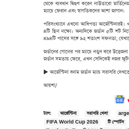
থেকে ব্যবধান দ্বিগুণ করেন লাউতারো মার্তিনে
ম্যাচে ফেরান এবং স্বাগতিকদের আশা জাগান।
পরিসংখ্যানে এখনো আধিপত্য আর্জেন্টিনারই। 
৪টি ছিল লক্ষ্যে। অন্যদিকে জর্ডান ৫টি শট নিয়
৪৯৪টি পাসের সঙ্গে ৯২ শতাংশ সফলতা, যেখা
জর্ডানের গোলের পর ম্যাচে নতুন করে উত্তেজনা ত
জর্ডান সমতায় ফেরে, এখন সেদিকেই নজর ফুটব
▶️ আর্জেন্টিনা বনাম জর্ডান ম্যাচ সরাসরি দেখ
আয়শা/
আর্জেন্টিনা
সরাসরি খেলা
arge
ট্যাগ:
FIFA World Cup 2026
টি স্পোর্টস