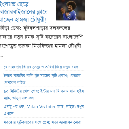
ইংল্যান্ড ছেড়ে
আজারবাইজানের ক্লাবে
যাচ্ছেন হামজা চৌধুরী!
ক্রীড়া ডেস্ক: ফুটবলপাড়ায় দলবদলের
বাজারে নতুন চমক সৃষ্টি করেছেন বাংলাদেশি
বংশোদ্ভূত তারকা মিডফিল্ডার হামজা চৌধুরী।
...
রোনালদোর বিয়ের ভেন্যু ও তারিখ নিয়ে নতুন চমক
ইন্টার মায়ামির বাকি দুই ম্যাচের সূচি প্রকাশ; যেভাবে
দেখবেন লাইভ
৯০ মিনিটের খেলা শেষ: ইন্টার মায়ামি বনাম সান লুইস
ম্যাচ, জানুন ফলাফল
একটু পর শুরু, Milan Vs Inter ম্যাচ; লাইভ দেখুন
এখানে
মরক্কোর ফুটবলারের সঙ্গে প্রেম; সত্য জানালেন নোরা