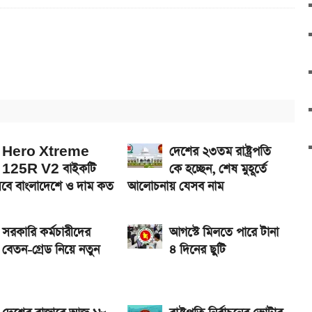
 সরকারি চাকরিজীবীরা
র দাম
েখা যাবে
Hero Xtreme
দেশের ২৩তম রাষ্ট্রপতি
125R V2 বাইকটি
কে হচ্ছেন, শেষ মুহূর্তে
বে বাংলাদেশে ও দাম কত
আলোচনায় যেসব নাম
সরকারি কর্মচারীদের
আগস্টে মিলতে পারে টানা
বেতন-গ্রেড নিয়ে নতুন
৪ দিনের ছুটি