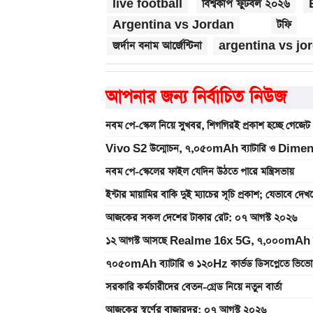
live football
বিশ্বকাপ ফুটবল ২০২৬
Argentina vs Jordan
টফি
জর্দান বনাম আর্জেন্টিনা
argentina vs jor
আপনার জন্য নির্বাচিত নিউজ
নবম পে-স্কেল নিয়ে সুখবর, শিগগিরই প্রকাশ হচ্ছে গেজেট
Vivo S2 উন্মোচন, ৭,০৫০mAh ব্যাটারি ও Dimen
নবম পে-স্কেলের ফাইল যেদিন উঠতে পারে মন্ত্রিসভায়
ইন্টার মায়ামির বাকি দুই ম্যাচের সূচি প্রকাশ; যেভাবে দে
আজকের সকল দেশের টাকার রেট: ০৭ আগস্ট ২০২৬
১২ আগস্ট আসছে Realme 16x 5G, ৭,০০০mAh ব্যাটা
৭০৫০mAh ব্যাটারি ও ১২০Hz কার্ভড ডিসপ্লেতে ভিভো
সরকারি কর্মচারীদের বেতন-গ্রেড নিয়ে নতুন বার্তা
আজকের স্বর্ণের বাজারদর: ০৭ আগস্ট ২০২৬