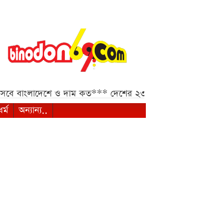
দেশে ও দাম কত***
দেশের ২৩তম রাষ্ট্রপতি কে হচ্ছেন, শেষ মু
ধর্ম
অন্যান্য..