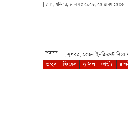
| ঢাকা, শনিবার, ৮ আগস্ট ২০২৬, ২৪ শ্রাবণ ১৪৩৩
শিরোনাম
ঁকি***
আগামী সপ্তাহেই সুখবর, বেতন-ইনক্রিমেট নিয়ে যা জানা গ
প্রচ্ছদ
ক্রিকেট
ফুটবল
জাতীয়
রাজ