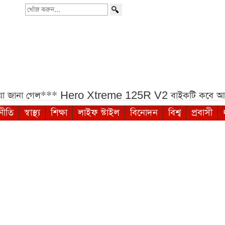
খোঁজ
করুন...
েল***
Hero Xtreme 125R V2 বাইকটি কবে আসবে বাংলা
নীতি
স্বাস্থ্য
শিক্ষা
লাইফ স্টাইল
বিনোদন
বিশ্ব
প্রবাসী