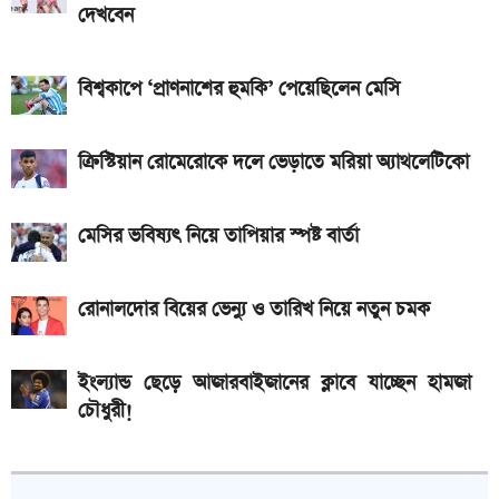
ডিসপ্লে, থাকছে সরু ফ্রেম
দেখবেন
দেশের বাজারে আজ ১৮, ২১ ও ২২ ক্যারেট একভরি সোনার
বিশ্বকাপে ‘প্রাণনাশের হুমকি’ পেয়েছিলেন মেসি
দাম
Bajaj Pulsar N160 S: দাম, ইঞ্জিন, ফিচার ও
ক্রিস্টিয়ান রোমেরোকে দলে ভেড়াতে মরিয়া অ্যাথলেটিকো
স্পেসিফিকেশন
মেসির ভবিষ্যৎ নিয়ে তাপিয়ার স্পষ্ট বার্তা
রোনালদোর বিয়ের ভেন্যু ও তারিখ নিয়ে নতুন চমক
ইংল্যান্ড ছেড়ে আজারবাইজানের ক্লাবে যাচ্ছেন হামজা
চৌধুরী!