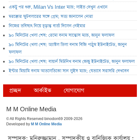
একটু পর শুরু, Milan Vs Inter ম্যাচ; লাইভ দেখুন এখানে
মরক্কোর ফুটবলারের সঙ্গে প্রেম; সত্য জানালেন নোরা
নিজের ভবিষ্যৎ নিয়ে চূড়ান্ত বার্তা দিলেন নেইমার
৯০ মিনিটের খেলা শেষ: রেমো বনাম সান্তোস ম্যাচ, জানুন ফলাফল
৯০ মিনিটের খেলা শেষ: অ্যাস্টল ভিলা বনাম বিজি পাঠুম ইউনাইটেড, জানুন
ফলাফল
৯০ মিনিটের খেলা শেষ: বায়ার্ন মিউনিখ বনাম জেজু ইউনাইটেড, জানুন ফলাফল
ইন্টার মিয়ামি বনাম আতলেতিকো সান লুইস ম্যাচ; যেভাবে সরাসরি দেখবেন
প্রচ্ছদ
আর্কাইভ
যোগাযোগ
M M Online Media
© All Rights Reserved binodon69 2009-2026
Developed by
M M Online Media
সম্পাদক: মনিরুজ্জামান , সম্পাদকীয় ও বানিজ্যিক কার্যালয় :