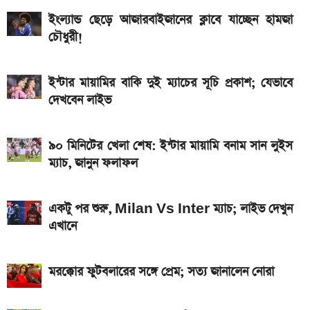
লঞ্চ
ইংল্যান্ড ছেড়ে আজারবাইজানের ক্লাবে যাচ্ছেন হামজা
আজকের স্বর্ণের বাজারদর: ০৭ আগস্ট ২০২৬
চৌধুরী!
নতুন পে-স্কেল কার্যকর হলে যেভাবে বকেয়া বেতন পাবেন
সরকারি চাকরিজীবীরা
ইন্টার মায়ামির বাকি দুই ম্যাচের সূচি প্রকাশ; যেভাবে
দেখবেন লাইভ
আজ ৪ ঘণ্টা বিদ্যুৎ থাকবে না যেসব এলাকায়, আগেই জেনে নিন
এসএসসি ফল প্রকাশের চূড়ান্ত তারিখ ঘোষণা
৯০ মিনিটের খেলা শেষ: ইন্টার মায়ামি বনাম সান লুইস
ম্যাচ, জানুন ফলাফল
একটু পর শুরু, Milan Vs Inter ম্যাচ; লাইভ দেখুন
এখানে
মরক্কোর ফুটবলারের সঙ্গে প্রেম; সত্য জানালেন নোরা