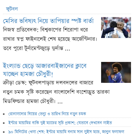
ফুটবল
মেসির ভবিষ্যৎ নিয়ে তাপিয়ার স্পষ্ট বার্তা
নিজস্ব প্রতিবেদক: বিশ্বকাপের শিরোপা ধরে
রাখার স্বপ্ন ফাইনালেই শেষ হয়েছে আর্জেন্টিনার।
তবে পুরো টুর্নামেন্টজুড়ে দুর্দান্ত ...
ইংল্যান্ড ছেড়ে আজারবাইজানের ক্লাবে
যাচ্ছেন হামজা চৌধুরী!
ক্রীড়া ডেস্ক: ফুটবলপাড়ায় দলবদলের বাজারে
নতুন চমক সৃষ্টি করেছেন বাংলাদেশি বংশোদ্ভূত তারকা
মিডফিল্ডার হামজা চৌধুরী। ...
রোনালদোর বিয়ের ভেন্যু ও তারিখ নিয়ে নতুন চমক
ইন্টার মায়ামির বাকি দুই ম্যাচের সূচি প্রকাশ; যেভাবে দেখবেন লাইভ
৯০ মিনিটের খেলা শেষ: ইন্টার মায়ামি বনাম সান লুইস ম্যাচ, জানুন ফলাফল