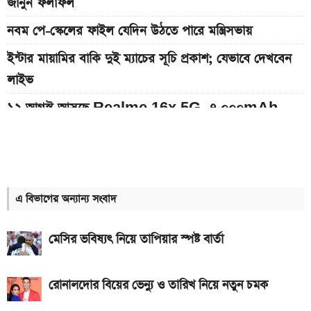
জানুন ফলাফল
নবম পে-স্কেলের ফাইল যেদিন উঠতে পারে মন্ত্রিসভায়
ইন্টার মায়ামির বাকি দুই ম্যাচের সূচি প্রকাশ; যেভাবে দেখবেন
লাইভ
১২ আগস্ট আসছে Realme 16x 5G, ৭,০০০mAh
ব্যাটারিসহ সম্ভাব্য দাম
৮০০০ mAh ব্যাটারি সহ আসছে Redmi Note 17 5G,
দাম কত?
এ বিভাগের অন্যান্য সংবাদ
আজকের সকল দেশের টাকার রেট: ০৭ আগস্ট ২০২৬
এসএসসি ও সমমানের ফল কবে জানাল শিক্ষা বোর্ড
মেসির ভবিষ্যৎ নিয়ে তাপিয়ার স্পষ্ট বার্তা
আজকের স্বর্ণের বাজারদর: ০৬ আগস্ট ২০২৬
রোনালদোর বিয়ের ভেন্যু ও তারিখ নিয়ে নতুন চমক
৭০৫০mAh ব্যাটারি ও ১২০Hz কার্ভড ডিসপ্লেতে ভিভো S2