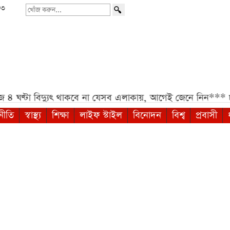
৩৩
খোঁজ
করুন...
দ্যুৎ থাকবে না যেসব এলাকায়, আগেই জেনে নিন***
৮০০০ mAh 
নীতি
স্বাস্থ্য
শিক্ষা
লাইফ স্টাইল
বিনোদন
বিশ্ব
প্রবাসী