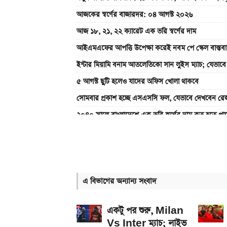
আজকের স্বর্ণের বাজারদর: ০৪ আগস্ট ২০২৬
আজ ১৮, ২১, ২২ ক্যারেট এক ভরি স্বর্ণের দাম
আইএমএফের আপত্তি উপেক্ষা করেই নবম পে স্কেল বাস্ত
ইন্টার মিয়ামি বনাম আতলেতিকো সান লুইস ম্যাচ; যেভাব
৫ আগস্ট ছুটি হলেও যাদের অফিস খোলা থাকবে
সোমবার প্রকাশ হচ্ছে এসএসসি ফল, যেভাবে দেখবেন রেজ
২০৪০ সালে বাংলাদেশে এক ভরি স্বর্ণের দাম কত হতে পা
৫ আগস্ট পোশাক কারখানা খোলা থাকবে, নাকি ছুটি? যা জা
৯০ মিনিটের খেলা শেষ: রেমো বনাম সান্তোস ম্যাচ, জান
অন্ধকারে জ্বলে উঠবে ফোনের পেছন, REDMI K100 
এ বিভাগের অন্যান্য সংবাদ
৯০ মিনিটের খেলা শেষ: বায়ার্ন মিউনিখ বনাম জেজু ইউন
২ বছর পিছিয়ে যেতে পারে নবম জাতীয় পে-স্কেল
একটু পর শুরু, Milan
Vs Inter ম্যাচ; লাইভ