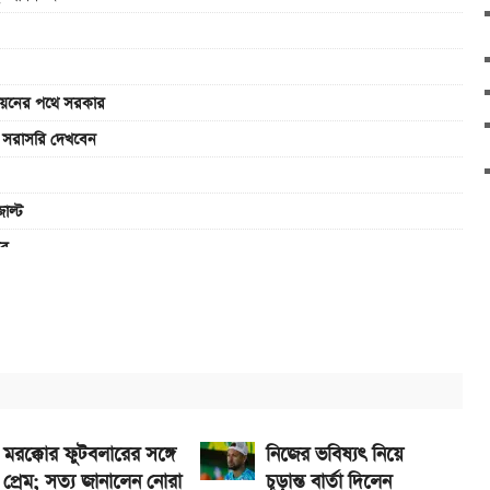
বায়নের পথে সরকার
ে সরাসরি দেখবেন
াল্ট
রে
না গেল
ুন ফলাফল
Pro আসছে নতুন চমক নিয়ে
াইটেড, জানুন ফলাফল
মরক্কোর ফুটবলারের সঙ্গে
নিজের ভবিষ্যৎ নিয়ে
প্রেম; সত্য জানালেন নোরা
চূড়ান্ত বার্তা দিলেন