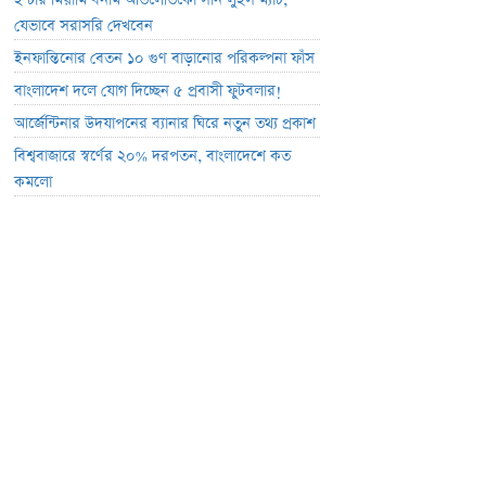
ইন্টার মিয়ামি বনাম আতলেতিকো সান লুইস ম্যাচ;
যেভাবে সরাসরি দেখবেন
ইনফান্তিনোর বেতন ১০ গুণ বাড়ানোর পরিকল্পনা ফাঁস
বাংলাদেশ দলে যোগ দিচ্ছেন ৫ প্রবাসী ফুটবলার!
আর্জেন্টিনার উদযাপনের ব্যানার ঘিরে নতুন তথ্য প্রকাশ
বিশ্ববাজারে স্বর্ণের ২০% দরপতন, বাংলাদেশে কত
কমলো