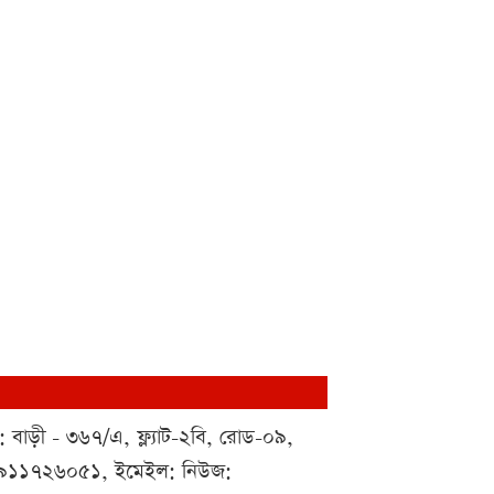
 : বাড়ী - ৩৬৭/এ, ফ্ল্যাট-২বি, রোড-০৯,
০১৯১১৭২৬০৫১, ইমেইল: নিউজ: