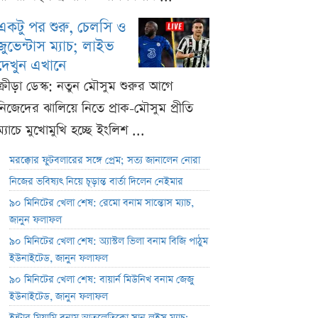
একটু পর শুরু, চেলসি ও
জুভেন্টাস ম্যাচ; লাইভ
দেখুন এখানে
ক্রীড়া ডেস্ক: নতুন মৌসুম শুরুর আগে
নিজেদের ঝালিয়ে নিতে প্রাক-মৌসুম প্রীতি
ম্যাচে মুখোমুখি হচ্ছে ইংলিশ ...
মরক্কোর ফুটবলারের সঙ্গে প্রেম; সত্য জানালেন নোরা
নিজের ভবিষ্যৎ নিয়ে চূড়ান্ত বার্তা দিলেন নেইমার
৯০ মিনিটের খেলা শেষ: রেমো বনাম সান্তোস ম্যাচ,
জানুন ফলাফল
৯০ মিনিটের খেলা শেষ: অ্যাস্টল ভিলা বনাম বিজি পাঠুম
ইউনাইটেড, জানুন ফলাফল
৯০ মিনিটের খেলা শেষ: বায়ার্ন মিউনিখ বনাম জেজু
ইউনাইটেড, জানুন ফলাফল