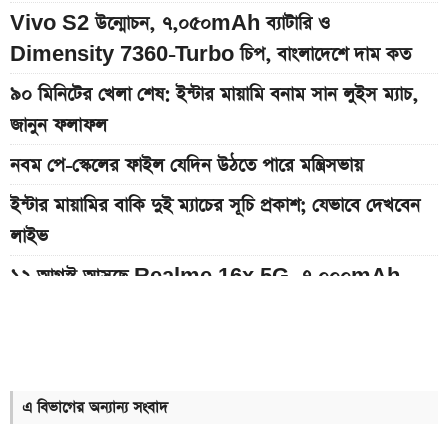
Vivo S2 উন্মোচন, ৭,০৫০mAh ব্যাটারি ও
Dimensity 7360-Turbo চিপ, বাংলাদেশে দাম কত
৯০ মিনিটের খেলা শেষ: ইন্টার মায়ামি বনাম সান লুইস ম্যাচ,
জানুন ফলাফল
নবম পে-স্কেলের ফাইল যেদিন উঠতে পারে মন্ত্রিসভায়
ইন্টার মায়ামির বাকি দুই ম্যাচের সূচি প্রকাশ; যেভাবে দেখবেন
লাইভ
১২ আগস্ট আসছে Realme 16x 5G, ৭,০০০mAh
ব্যাটারিসহ সম্ভাব্য দাম
৮০০০ mAh ব্যাটারি সহ আসছে Redmi Note 17 5G,
দাম কত?
এ বিভাগের অন্যান্য সংবাদ
আজকের সকল দেশের টাকার রেট: ০৭ আগস্ট ২০২৬