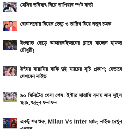
এসএসসি ও সমমানের ফল কবে জানাল শিক্ষা বোর্ড
মেসির ভবিষ্যৎ নিয়ে তাপিয়ার স্পষ্ট বার্তা
আজকের স্বর্ণের বাজারদর: ০৬ আগস্ট ২০২৬
রোনালদোর বিয়ের ভেন্যু ও তারিখ নিয়ে নতুন চমক
৭০৫০mAh ব্যাটারি ও ১২০Hz কার্ভড ডিসপ্লেতে ভিভো S2
লঞ্চ
ইংল্যান্ড ছেড়ে আজারবাইজানের ক্লাবে যাচ্ছেন হামজা
আজকের স্বর্ণের বাজারদর: ০৭ আগস্ট ২০২৬
চৌধুরী!
নতুন পে-স্কেল কার্যকর হলে যেভাবে বকেয়া বেতন পাবেন
সরকারি চাকরিজীবীরা
ইন্টার মায়ামির বাকি দুই ম্যাচের সূচি প্রকাশ; যেভাবে
দেখবেন লাইভ
আজ ৪ ঘণ্টা বিদ্যুৎ থাকবে না যেসব এলাকায়, আগেই জেনে নিন
এসএসসি ফল প্রকাশের চূড়ান্ত তারিখ ঘোষণা
৯০ মিনিটের খেলা শেষ: ইন্টার মায়ামি বনাম সান লুইস
ম্যাচ, জানুন ফলাফল
একটু পর শুরু, Milan Vs Inter ম্যাচ; লাইভ দেখুন