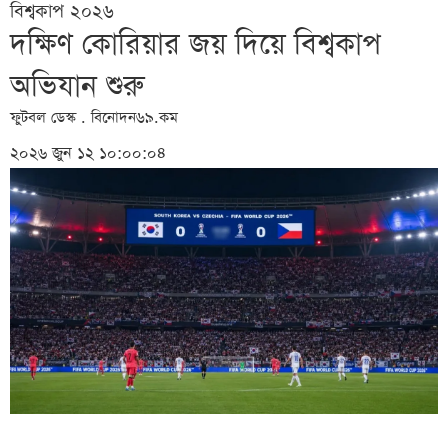
বিশ্বকাপ ২০২৬
দক্ষিণ কোরিয়ার জয় দিয়ে বিশ্বকাপ
অভিযান শুরু
ফুটবল ডেস্ক . বিনোদন৬৯.কম
২০২৬ জুন ১২ ১০:০০:০৪