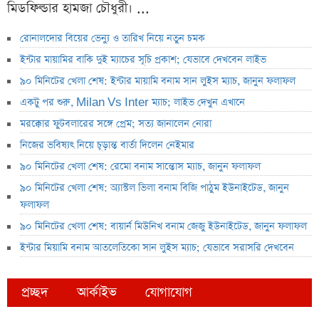
মিডফিল্ডার হামজা চৌধুরী। ...
রোনালদোর বিয়ের ভেন্যু ও তারিখ নিয়ে নতুন চমক
ইন্টার মায়ামির বাকি দুই ম্যাচের সূচি প্রকাশ; যেভাবে দেখবেন লাইভ
৯০ মিনিটের খেলা শেষ: ইন্টার মায়ামি বনাম সান লুইস ম্যাচ, জানুন ফলাফল
একটু পর শুরু, Milan Vs Inter ম্যাচ; লাইভ দেখুন এখানে
মরক্কোর ফুটবলারের সঙ্গে প্রেম; সত্য জানালেন নোরা
নিজের ভবিষ্যৎ নিয়ে চূড়ান্ত বার্তা দিলেন নেইমার
৯০ মিনিটের খেলা শেষ: রেমো বনাম সান্তোস ম্যাচ, জানুন ফলাফল
৯০ মিনিটের খেলা শেষ: অ্যাস্টল ভিলা বনাম বিজি পাঠুম ইউনাইটেড, জানুন
ফলাফল
৯০ মিনিটের খেলা শেষ: বায়ার্ন মিউনিখ বনাম জেজু ইউনাইটেড, জানুন ফলাফল
ইন্টার মিয়ামি বনাম আতলেতিকো সান লুইস ম্যাচ; যেভাবে সরাসরি দেখবেন
প্রচ্ছদ
আর্কাইভ
যোগাযোগ