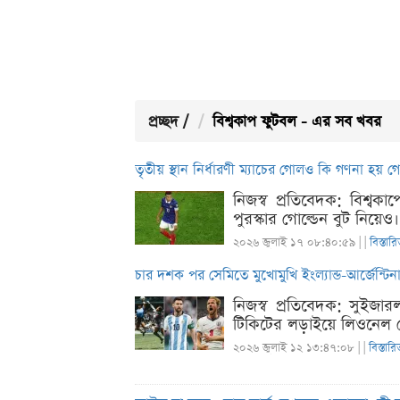
প্রচ্ছদ
/
বিশ্বকাপ ফুটবল - এর সব খবর
তৃতীয় স্থান নির্ধারণী ম্যাচের গোলও কি গণনা হয় গ
নিজস্ব প্রতিবেদক: বিশ্ব
পুরস্কার গোল্ডেন বুট নিয়
২০২৬ জুলাই ১৭ ০৮:৪০:৫৯ |
|
বিস্তার
চার দশক পর সেমিতে মুখোমুখি ইংল্যান্ড-আর্জেন্টি
নিজস্ব প্রতিবেদক: সুইজার
টিকিটের লড়াইয়ে লিওনেল 
২০২৬ জুলাই ১২ ১৩:৪৭:০৮ |
|
বিস্তারি