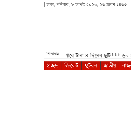
| ঢাকা, শনিবার, ৮ আগস্ট ২০২৬, ২৩ শ্রাবণ ১৪৩৩
শিরোনাম
 বার্তা***
আগস্টে মিলতে পারে টানা ৪ দিনের ছুটি***
৬০ হাজার 
প্রচ্ছদ
ক্রিকেট
ফুটবল
জাতীয়
রাজ