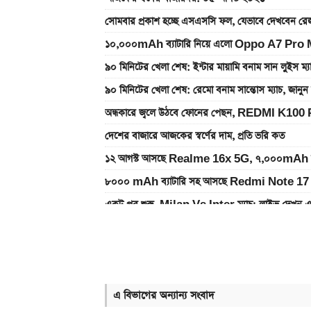
সোমবার প্রকাশ হচ্ছে এসএসসি ফল, যেভাবে দেখবেন রেজ
১০,০০০mAh ব্যাটারি নিয়ে এলো Oppo A7 Pro Max
৯০ মিনিটের খেলা শেষ: ইন্টার মায়ামি বনাম সান লুইস ম্
৯০ মিনিটের খেলা শেষ: রেমো বনাম সান্তোস ম্যাচ, জান
অন্ধকারে জ্বলে উঠবে ফোনের পেছন, REDMI K100 
দেশের বাজারে আজকের স্বর্ণের দাম, প্রতি ভরি কত
১২ আগস্ট আসছে Realme 16x 5G, ৭,০০০mAh ব্যাটা
৮০০০ mAh ব্যাটারি সহ আসছে Redmi Note 17 
একটু পর শুরু, Milan Vs Inter ম্যাচ; লাইভ দেখুন 
একটু পর শুরু, চেলসি ও জুভেন্টাস ম্যাচ; লাইভ দেখুন এখ
ইন্টার মায়ামির বাকি দুই ম্যাচের সূচি প্রকাশ; যেভাবে দে
গ্যাসের দাম নিয়ে সুখবর, যা জানাল পেট্রোবাংলা
এ বিভাগের অন্যান্য সংবাদ
আজকের সকল দেশের টাকার রেট: ০৫ আগস্ট ২০২৬