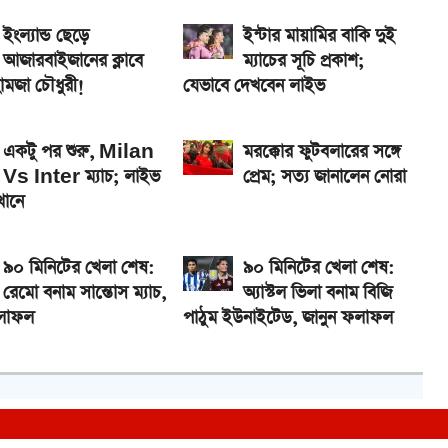
ইংল্যান্ড ছেড়ে
ইন্টার মায়ামির বাকি দুই
আজারবাইজানের ক্লাবে
ম্যাচের সূচি প্রকাশ;
হামজা চৌধুরী!
যেভাবে দেখবেন লাইভ
একটু পর শুরু, Milan
মরক্কোর ফুটবলারের সঙ্গে
Vs Inter ম্যাচ; লাইভ
প্রেম; সত্য জানালেন নোরা
খানে
৯০ মিনিটের খেলা শেষ:
৯০ মিনিটের খেলা শেষ:
রেমো বনাম সান্তোস ম্যাচ,
অ্যাস্টল ভিলা বনাম বিজি
ফলাফল
পাঠুম ইউনাইটেড, জানুন ফলাফল