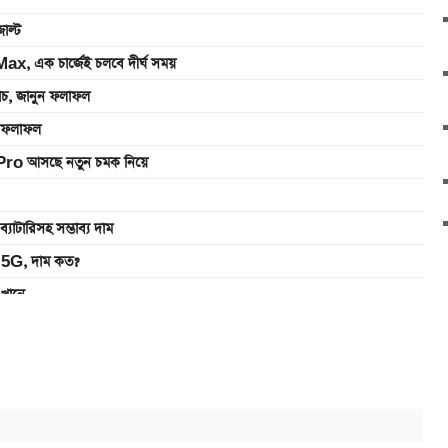
াল্ট
, এক চার্জেই চলবে দীর্ঘ সময়
যাচ, জানুন ফলাফল
ুন ফলাফল
Pro আসছে নতুন চমক নিয়ে
রিসহ সম্ভাব্য দাম
5G, দাম কত?
এখানে
ানে
খবেন লাইভ