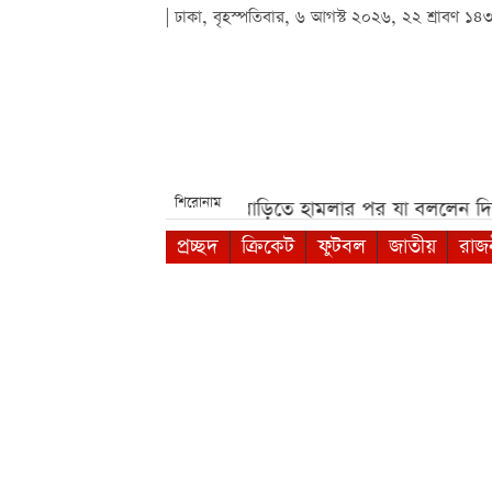
| ঢাকা, বৃহস্পতিবার, ৬ আগস্ট ২০২৬, ২২ শ্রাবণ ১৪
শিরোনাম
বিতর্ক***
সাকিবের বাড়িতে হামলার পর যা বললেন দিলীপ ঘোষ*
প্রচ্ছদ
ক্রিকেট
ফুটবল
জাতীয়
রাজ