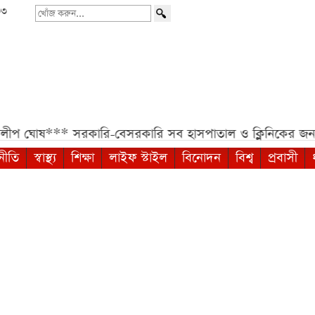
৩৩
খোঁজ
করুন...
**
সরকারি-বেসরকারি সব হাসপাতাল ও ক্লিনিকের জন্য হাইকোর্টের
নীতি
স্বাস্থ্য
শিক্ষা
লাইফ স্টাইল
বিনোদন
বিশ্ব
প্রবাসী