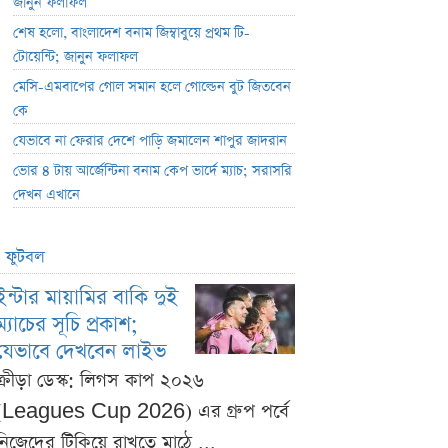
জানুন ফলাফল
শেষ হলো, বাংলাদেশ বনাম জিম্বাবুয়ে প্রথম টি-
টোয়েন্টি; জানুন ফলাফল
মেসি-এমবাপের গোল সমান হলে গোল্ডেন বুট জিতবেন
কে
যেভাবে না ফেরার দেশে পাড়ি জমালেন শাপুর জাদরান
ভোর ৪ টায় আর্জেন্টিনা বনাম কেপ ভার্দে ম্যাচ; সরাসরি
দেখন এখানে
ফুটবল
ইন্টার মায়ামির বাকি দুই
ম্যাচের সূচি প্রকাশ;
যেভাবে দেখবেন লাইভ
ক্রীড়া ডেস্ক: লিগস কাপ ২০২৬
(Leagues Cup 2026) এর গ্রুপ পর্বে
নিজেদের টিকিয়ে রাখতে মাঠে ...