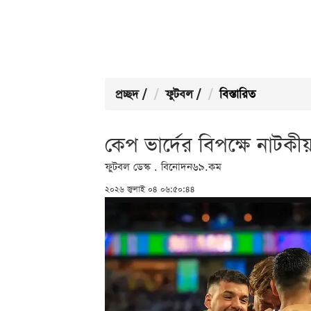
প্রচ্ছদ
/
ফুটবল
/
বিস্তারিত
কেপ ভার্দের বিপক্ষে নাটকীয়
ফুটবল ডেস্ক . বিনোদন৬৯.কম
২০২৬ জুলাই ০৪ ০৬:৫০:৪৪