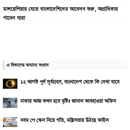
মালয়েশিয়ায় যেতে বাংলাদেশিদের আবেদন শুরু, অগ্রাধিকার
পাবেন যারা
Bajaj Pulsar N160 S ও N160 SS লঞ্চ, থাকছে ৪-
ভালভ ইঞ্জিন ও TFT ডিসপ্লে
Xiaomi launches Redmi 17, থাকছে
৭,৫০০mAh ব্যাটারি ও ১২০Hz ডিসপ্লে
এ বিভাগের অন্যান্য সংবাদ
প্রকাশ হল এসএসসি পরীক্ষার ফল; একক্লিকে ফল দেখুন
এখানে
১২ আগস্ট পূর্ণ সূর্যগ্রহণ, বাংলাদেশ থেকে কি দেখা যাবে
৭৫০০mAh ব্যাটারি নিয়ে বাজারে এলো Redmi 17 5G
ও 4G
ঢাকায় আজ কখন হবে বৃষ্টি? জানাল আবহাওয়া অফিস
SSC Result 2026: ফল দেখুন এখানে
নবম পে স্কেল নিয়ে গতি, মন্ত্রিসভায় উঠছে ফাইল
iQOO Z11-এ থাকছে ৬.৮৩ ইঞ্চির কার্ভড AMOLED