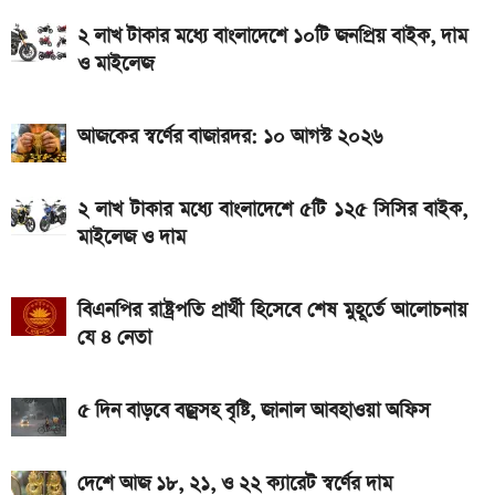
ডিসপ্লে, থাকছে সরু ফ্রেম
২ লাখ টাকার মধ্যে বাংলাদেশে ১০টি জনপ্রিয় বাইক, দাম
Bajaj Pulsar N160 S: দাম, ইঞ্জিন, ফিচার ও
ও মাইলেজ
স্পেসিফিকেশন
Yamaha MT-15 V2 2026: নতুন ৬ রঙে আরও
আজকের স্বর্ণের বাজারদর: ১০ আগস্ট ২০২৬
আকর্ষণীয় স্পোর্টস বাইক
২ লাখ টাকার মধ্যে বাংলাদেশে ৫টি ১২৫ সিসির বাইক,
২ লাখ টাকার মধ্যে বাংলাদেশে ১০টি জনপ্রিয় বাইক, দাম ও
মাইলেজ ও দাম
মাইলেজ
বিএনপির রাষ্ট্রপতি প্রার্থী হিসেবে শেষ মুহূর্তে আলোচনায়
যে ৪ নেতা
৫ দিন বাড়বে বজ্রসহ বৃষ্টি, জানাল আবহাওয়া অফিস
দেশে আজ ১৮, ২১, ও ২২ ক্যারেট স্বর্ণের দাম