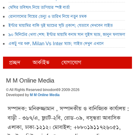
মেসির ভবিষ্যৎ নিয়ে তাপিয়ার স্পষ্ট বার্তা
রোনালদোর বিয়ের ভেন্যু ও তারিখ নিয়ে নতুন চমক
ইন্টার মায়ামির বাকি দুই ম্যাচের সূচি প্রকাশ; যেভাবে দেখবেন লাইভ
৯০ মিনিটের খেলা শেষ: ইন্টার মায়ামি বনাম সান লুইস ম্যাচ, জানুন ফলাফল
একটু পর শুরু, Milan Vs Inter ম্যাচ; লাইভ দেখুন এখানে
প্রচ্ছদ
আর্কাইভ
যোগাযোগ
M M Online Media
© All Rights Reserved binodon69 2009-2026
Developed by
M M Online Media
সম্পাদক: মনিরুজ্জামান , সম্পাদকীয় ও বানিজ্যিক কার্যালয় :
বাড়ী - ৩৬৭/এ, ফ্ল্যাট-২বি, রোড-০৯, বসুন্ধরা আবাসিক
এলাকা, ঢাকা-১২১২। মোবাইল: +৮৮০১৯১১৭২৬০৫১,