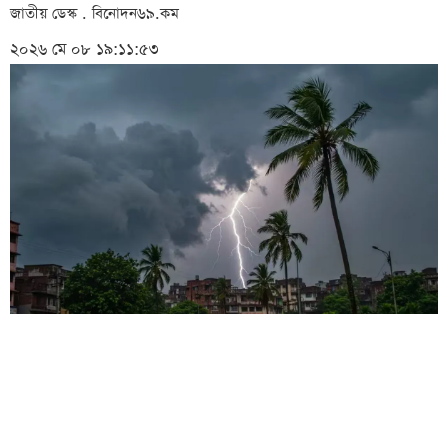
জাতীয় ডেস্ক . বিনোদন৬৯.কম
২০২৬ মে ০৮ ১৯:১১:৫৩