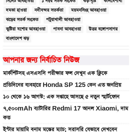
সিলেট আবহাওয়া
১ নম্বর সতর্ক সংকেত
ঝড়-বৃষ্টি
কালবৈশাখী
দমকা হাওয়া
নদীবন্দর সতর্কতা
ময়মনসিংহ আবহাওয়া
ঝড়ের সতর্ক সংকেত
পটুয়াখালী আবহাওয়া
কুষ্টিয়া যশোর আবহাওয়া
পাবনা আবহাওয়া
উত্তর বঙ্গোপসাগর
বাংলাদেশ ঝড়
আপনার জন্য নির্বাচিত নিউজ
মার্কশিটসহ এসএসসি পরীক্ষার ফল দেখুন এক ক্লিকে
প্রতিদিনের ব্যবহারে Honda SP 125 কেন এত জনপ্রিয়
১০ থেকে ১৬ আগস্ট: এক সপ্তাহে আসছে ৫ নতুন স্মার্টফোন
৭,৫০০mAh ব্যাটারির Redmi 17 আনল Xiaomi, দাম
কত
ইন্টার মায়ামি বনাম মন্তের ম্যাচ; সরাসরি যেভাবে দেখবেন