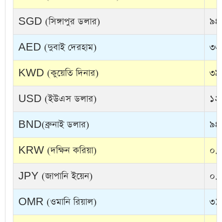
SGD (সিঙ্গাপুর ডলার)
৯৪
AED (দুবাই দেরহাম)
৩৩
KWD (কুয়েতি দিনার)
৩৯
USD (ইউএস ডলার)
১২
BND(ব্রুনাই ডলার)
৯৪
KRW (দক্ষিন করিয়া)
০.০
JPY (জাপানি ইয়েন)
০.৭
OMR (ওমানি রিয়াল)
৩১