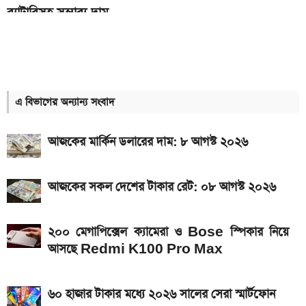
ব্যাটারিসহ সম্ভাব্য দাম
৭০৫০mAh ব্যাটারি ও ১২০Hz কার্ভড ডিসপ্লেতে ভিভো S2
লঞ্চ
সরকারি কর্মচারীদের বেতন-গ্রেড নিয়ে নতুন বার্তা
এ বিভাগের অন্যান্য সংবাদ
আজকের স্বর্ণের বাজারদর: ০৭ আগস্ট ২০২৬
আজকের মার্কিন ডলারের দাম: ৮ আগস্ট ২০২৬
এসএসসি ও সমমানের ফল কবে জানাল শিক্ষা বোর্ড
নতুন পে-স্কেল কার্যকর হলে যেভাবে বকেয়া বেতন পাবেন
আজকের সকল দেশের টাকার রেট: ০৮ আগস্ট ২০২৬
সরকারি চাকরিজীবীরা
দেশের বাজারে আজ ১৮, ২১ ও ২২ ক্যারেট একভরি সোনার
২০০ মেগাপিক্সেল ক্যামেরা ও Bose স্পিকার নিয়ে
দাম
আসছে Redmi K100 Pro Max
এসএসসি ফল প্রকাশের চূড়ান্ত তারিখ ঘোষণা
দেশে আজ একভরি ২১ ক্যারেট স্বর্ণের দাম
৬০ হাজার টাকার মধ্যে ২০২৬ সালের সেরা স্মার্টফোন