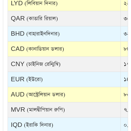
LYD (লিবিয়ান দিনার)
২২
QAR (কাতারি রিয়াল)
৩৩
BHD (বাহারাইনদিনার)
৩২
CAD (কানাডিয়ান ডলার)
৮৮
CNY (চাইনিজ রেন্মিন্বি)
১৭
EUR (ইউরো)
১৪
AUD (আস্ট্রেলিয়ান ডলার)
৮০
MVR (মালদ্বীপিয়ান রুপি)
৭.৯
IQD (ইরাকি দিনার)
০.০