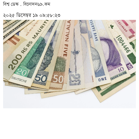
বিশ্ব ডেস্ক . বিনোদন৬৯.কম
২০২৫ ডিসেম্বর ১৯ ০৯:৫৮:২৩